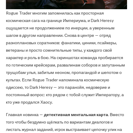
Rogue Trader многим запомнилась как просторная
космическая сага на границе Империума, и Dark Heresy
ощущается не продолжением по инерции, а уверенным
шагом в другом направлении. Снова в центре — отряд
разноплановых соратников: фанатики, циники, псайкеры,
ветераны и просто сомнительные типы, у каждого свой
характер и роль в бою. На скриншотах команда пробирается
по готическим крейсерам, развалинам соборов и запутанным
трущобам улья, забитым неоном, пропагандой и шепотом о
культах. Если Rogue Trader напоминала космическую
одиссею, то Dark Heresy — это паранойя, недоверие и
постоянный вопрос: кто рядом с тобой служит Императору, а
кто уже продался Хаосу.
Главная новинка —
детективная ментальная карта
. Вместо
того чтобы бездумно щёлкать по вариантам диалогов и
листать журнал заданий, игрок выстраивает цепочку улик на