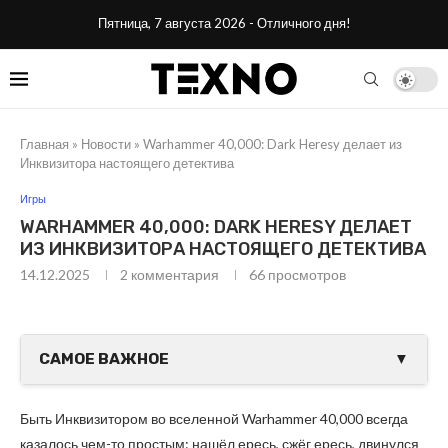
Пятница, 7 августа 2026 - Отличного дня!
Главная
»
Новости
»
Warhammer 40,000: Dark Heresy делает из
Инквизитора настоящего детектива
Игры
WARHAMMER 40,000: DARK HERESY ДЕЛАЕТ
ИЗ ИНКВИЗИТОРА НАСТОЯЩЕГО ДЕТЕКТИВА
14.12.2025
2 комментария
66
просмотров
САМОЕ ВАЖНОЕ
▼
Быть Инквизитором во вселенной Warhammer 40,000 всегда
казалось чем-то простым: нашёл ересь, сжёг ересь, двинулся