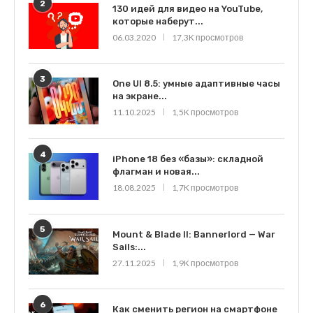
2
130 идей для видео на YouTube,
которые наберут...
06.03.2020
17,3K просмотров
3
One UI 8.5: умные адаптивные часы
на экране...
11.10.2025
1,5K просмотров
4
iPhone 18 без «базы»: складной
флагман и новая...
18.08.2025
1,7K просмотров
5
Mount & Blade II: Bannerlord — War
Sails:...
27.11.2025
1,9K просмотров
6
Как сменить регион на смартфоне