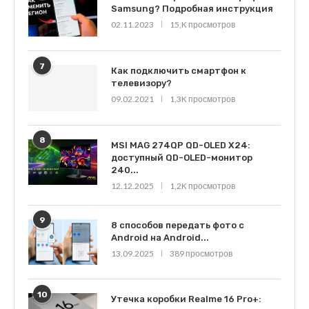
Samsung? Подробная инструкция
02.11.2023
15,K просмотров
7
Как подключить смартфон к
телевизору?
09.02.2021
1,3K просмотров
8
MSI MAG 274QP QD-OLED X24:
доступный QD-OLED-монитор
240...
12.12.2025
1,2K просмотров
9
8 способов передать фото с
Android на Android...
13.09.2025
389 просмотров
10
Утечка коробки Realme 16 Pro+: