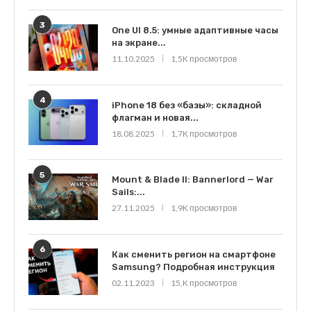
3
One UI 8.5: умные адаптивные часы
на экране...
11.10.2025
1,5K просмотров
4
iPhone 18 без «базы»: складной
флагман и новая...
18.08.2025
1,7K просмотров
5
Mount & Blade II: Bannerlord — War
Sails:...
27.11.2025
1,9K просмотров
6
Как сменить регион на смартфоне
Samsung? Подробная инструкция
02.11.2023
15,K просмотров