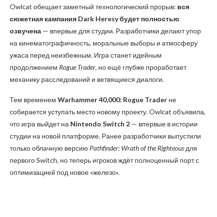
Owlcat обещает заметный технологический прорыв:
вся
сюжетная кампания Dark Heresy будет полностью
озвучена
— впервые для студии. Разработчики делают упор
на кинематографичность, моральные выборы и атмосферу
ужаса перед неизбежным. Игра станет идейным
продолжением
Rogue Trader
, но ещё глубже проработает
механику расследований и ветвящиеся диалоги.
Тем временем
Warhammer 40,000: Rogue Trader
не
собирается уступать место новому проекту. Owlcat объявила,
что игра выйдет на
Nintendo Switch 2
— впервые в истории
студии на новой платформе. Ранее разработчики выпустили
только облачную версию
Pathfinder: Wrath of the Righteous
для
первого Switch, но теперь игроков ждёт полноценный порт с
оптимизацией под новое «железо».