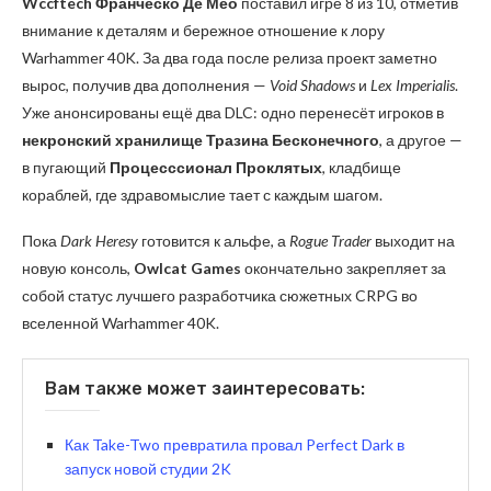
Wccftech Франческо Де Мео
поставил игре 8 из 10, отметив
внимание к деталям и бережное отношение к лору
Warhammer 40K. За два года после релиза проект заметно
вырос, получив два дополнения —
Void Shadows
и
Lex Imperialis
.
Уже анонсированы ещё два DLC: одно перенесёт игроков в
некронский хранилище Тразина Бесконечного
, а другое —
в пугающий
Процесссионал Проклятых
, кладбище
кораблей, где здравомыслие тает с каждым шагом.
Пока
Dark Heresy
готовится к альфе, а
Rogue Trader
выходит на
новую консоль,
Owlcat Games
окончательно закрепляет за
собой статус лучшего разработчика сюжетных CRPG во
вселенной Warhammer 40K.
Вам также может заинтересовать:
Как Take-Two превратила провал Perfect Dark в
запуск новой студии 2K