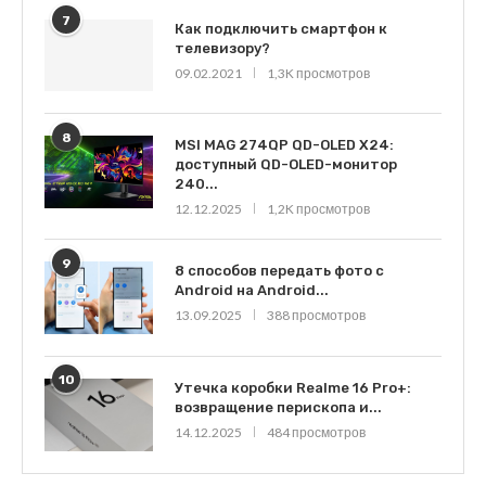
7
Как подключить смартфон к
телевизору?
09.02.2021
1,3K просмотров
8
MSI MAG 274QP QD-OLED X24:
доступный QD-OLED-монитор
240...
12.12.2025
1,2K просмотров
9
8 способов передать фото с
Android на Android...
13.09.2025
388 просмотров
10
Утечка коробки Realme 16 Pro+:
возвращение перископа и...
14.12.2025
484 просмотров