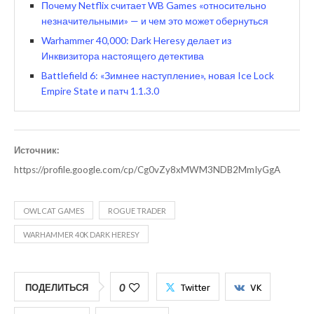
Почему Netflix считает WB Games «относительно
незначительными» — и чем это может обернуться
Warhammer 40,000: Dark Heresy делает из
Инквизитора настоящего детектива
Battlefield 6: «Зимнее наступление», новая Ice Lock
Empire State и патч 1.1.3.0
Источник:
https://profile.google.com/cp/Cg0vZy8xMWM3NDB2MmIyGgA
OWLCAT GAMES
ROGUE TRADER
WARHAMMER 40K DARK HERESY
0
ПОДЕЛИТЬСЯ
Twitter
VK