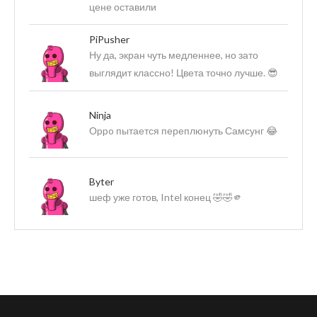
цене оставили
PiPusher
Ну да, экран чуть медленнее, но зато
выглядит классно! Цвета точно лучше. 😎
Ninja
Оppo пытается переплюнуть Самсунг 😂
Byter
шеф уже готов, Intel конец 🤣🤣🫵