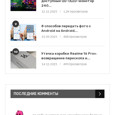
доступный QD-OLED-монитор
240...
12.12.2025
1,2K просмотров
9
8 способов передать фото с
Android на Android...
13.09.2025
408 просмотров
10
Утечка коробки Realme 16 Pro+:
возвращение перископа и...
14.12.2025
499 просмотров
ПОСЛЕДНИЕ КОММЕНТЫ
да забыл использую upscaler xess баланс