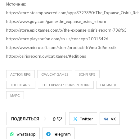
Источник:
https://store.steampowered.com/app/3727390/The_Expanse_Osiris_Re
https://www.gog.com/game/the_expanse_osiris_reborn
https://store.epicgames.com/p/the-expanse-osiris-reborn-736f65
https://store.playstation.com/en-us/concept/10015426
https://www.microsoft.com/store/productid/9msr3d5mxxtk
https://osirisreborn.owlcat.games/#editions
ACTION RPG
OWLCAT GAMES
SCI-FI RPG
THE EXPANSE
THE EXPANSE: OSIRIS REBORN
ГАНИМЕД
МАРС
0
ПОДЕЛИТЬСЯ
Twitter
VK
Whatsapp
Telegram