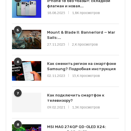
iPhone 18 без «базы»: складной
флагман и новая...
18.08.2025
1,8K просмотров
5
Mount & Blade II: Bannerlord — War
Sails:...
27.11.2025
2,K просмотров
6
Как сменить регион на смартфоне
Samsung? Подробная инструкция
02.11.2023
15,K просмотров
7
Как подключить смартфон к
телевизору?
09.02.2021
1,3K просмотров
8
MSI MAG 274QP QD-OLED X24: