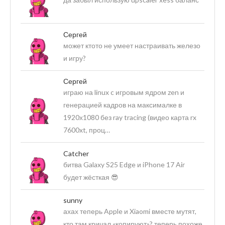
Сергей
может ктото не умеет настраивать железо
и игру?
Сергей
играю на linux c игровым ядром zen и
генерацией кадров на максималке в
1920х1080 без ray tracing (видео карта rx
7600xt, проц…
Catcher
битва Galaxy S25 Edge и iPhone 17 Air
будет жёсткая 😎
sunny
ахах теперь Apple и Xiaomi вместе мутят,
кто там кричал «копируют»? теперь похоже