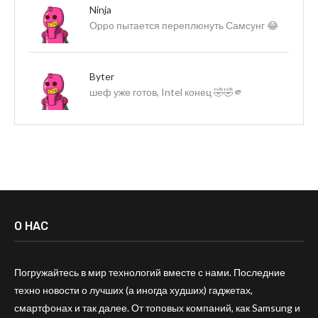
Ninja
Оppo пытается переплюнуть Самсунг 😂
Byter
шеф уже готов, Intel конец 🤣🤣🫵
О НАС
Погружайтесь в мир технологий вместе с нами. Последние
техно новости о лучших (а иногда худших) гаджетах,
смартфонах и так далее. От топовых компаний, как Samsung и