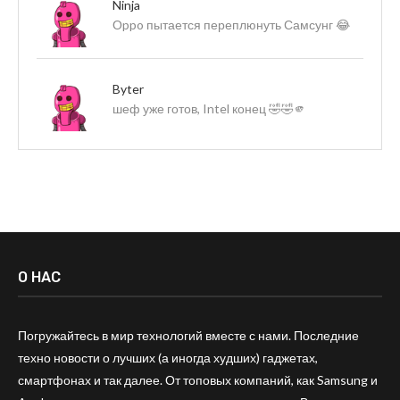
Ninja
Оppo пытается переплюнуть Самсунг 😂
Byter
шеф уже готов, Intel конец 🤣🤣🫵
О НАС
Погружайтесь в мир технологий вместе с нами. Последние
техно новости о лучших (а иногда худших) гаджетах,
смартфонах и так далее. От топовых компаний, как Samsung и