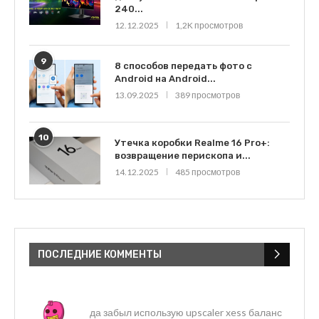
240...
12.12.2025
1,2K просмотров
9
8 способов передать фото с
Android на Android...
13.09.2025
389 просмотров
10
Утечка коробки Realme 16 Pro+:
возвращение перископа и...
14.12.2025
485 просмотров
ПОСЛЕДНИЕ КОММЕНТЫ
да забыл использую upscaler xess баланс