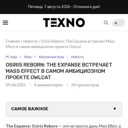
Пятница, 7 августа 2026 - Отличного дня!
Главная
»
Новости
»
Osiris Reborn: The Expanse встречает Mass
Effect в самом амбициозном проекте Owlcat
PC игры
Игры
Консольные игры
Новости
OSIRIS REBORN: THE EXPANSE ВСТРЕЧАЕТ
MASS EFFECT В САМОМ АМБИЦИОЗНОМ
ПРОЕКТЕ OWLCAT
09.06.2025
4 комментария
24
просмотров
САМОЕ ВАЖНОЕ
▼
The Expanse: Osiris Reborn
— это не просто дань
Mass Effect
, а