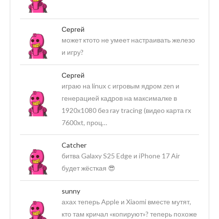
Сергей
может ктото не умеет настраивать железо
и игру?
Сергей
играю на linux c игровым ядром zen и
генерацией кадров на максималке в
1920х1080 без ray tracing (видео карта rx
7600xt, проц…
Catcher
битва Galaxy S25 Edge и iPhone 17 Air
будет жёсткая 😎
sunny
ахах теперь Apple и Xiaomi вместе мутят,
кто там кричал «копируют»? теперь похоже