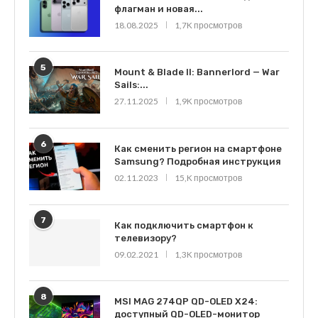
флагман и новая...
18.08.2025
1,7K просмотров
5
Mount & Blade II: Bannerlord — War
Sails:...
27.11.2025
1,9K просмотров
6
Как сменить регион на смартфоне
Samsung? Подробная инструкция
02.11.2023
15,K просмотров
7
Как подключить смартфон к
телевизору?
09.02.2021
1,3K просмотров
8
MSI MAG 274QP QD-OLED X24:
доступный QD-OLED-монитор