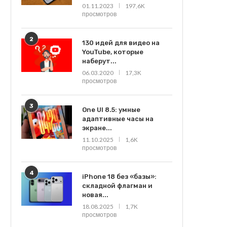
01.11.2023
197,6K
просмотров
2
130 идей для видео на
YouTube, которые
наберут...
06.03.2020
17,3K
просмотров
3
One UI 8.5: умные
адаптивные часы на
экране...
11.10.2025
1,6K
просмотров
4
iPhone 18 без «базы»:
складной флагман и
новая...
18.08.2025
1,7K
просмотров