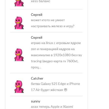
xess баланс
Сергей
может ктото не умеет
настраивать железо и игру?
Сергей
играю на linux c игровым ядром
zen и генерацией кадров на
максималке в 1920х1080 без ray
tracing (видео карта rx 7600xt,
проц…
Catcher
битва Galaxy S25 Edge и iPhone
17 Air будет жёсткая 😎
sunny
ахах теперь Apple и Xiaomi