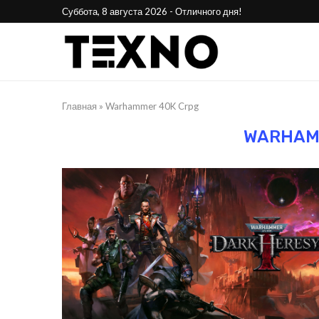
Суббота, 8 августа 2026 - Отличного дня!
Главная
»
Warhammer 40K Crpg
WARHAM
25
Phone Awards 2025:
Стала 
лучшие смартфоны года
н