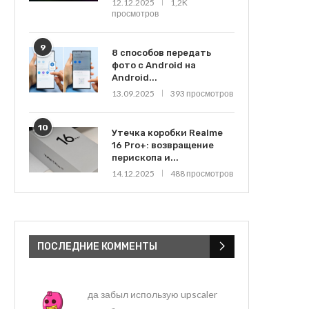
12.12.2025
1,2K
просмотров
9
8 способов передать
фото с Android на
Android...
13.09.2025
393 просмотров
10
Утечка коробки Realme
16 Pro+: возвращение
перископа и...
14.12.2025
488 просмотров
ПОСЛЕДНИЕ КОММЕНТЫ
да забыл использую upscaler