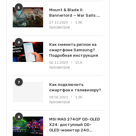
5
Mount & Blade II:
Bannerlord — War Sails:...
27.11.2025
1,9K
просмотров
6
Как сменить регион на
смартфоне Samsung?
Подробная инструкция
02.11.2023
15,K
просмотров
7
Как подключить
смартфон к телевизору?
09.02.2021
1,3K
просмотров
8
MSI MAG 274QP QD-OLED
X24: доступный QD-
OLED-монитор 240...