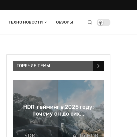
ТЕХНО НОВОСТИ
ОБЗОРЫ
ГОРЯЧИЕ ТЕМЫ
в
HDR-гейминг в 2025 году:
Rage bai
..
почему он до сих...
и зе