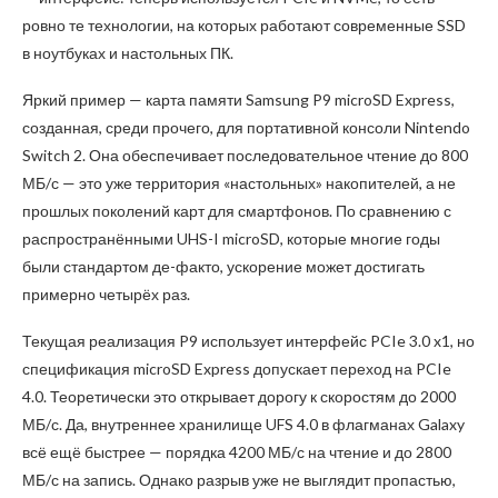
ровно те технологии, на которых работают современные SSD
в ноутбуках и настольных ПК.
Яркий пример — карта памяти Samsung P9 microSD Express,
созданная, среди прочего, для портативной консоли Nintendo
Switch 2. Она обеспечивает последовательное чтение до 800
МБ/с — это уже территория «настольных» накопителей, а не
прошлых поколений карт для смартфонов. По сравнению с
распространёнными UHS-I microSD, которые многие годы
были стандартом де-факто, ускорение может достигать
примерно четырёх раз.
Текущая реализация P9 использует интерфейс PCIe 3.0 x1, но
спецификация microSD Express допускает переход на PCIe
4.0. Теоретически это открывает дорогу к скоростям до 2000
МБ/с. Да, внутреннее хранилище UFS 4.0 в флагманах Galaxy
всё ещё быстрее — порядка 4200 МБ/с на чтение и до 2800
МБ/с на запись. Однако разрыв уже не выглядит пропастью,