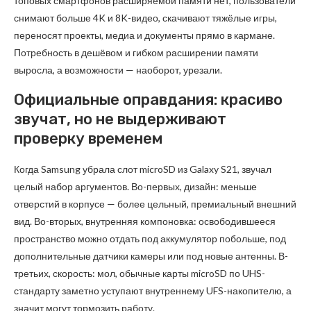
топовых смартфонов расширяемой памяти нет, пользователи
снимают больше 4K и 8K-видео, скачивают тяжёлые игры,
переносят проекты, медиа и документы прямо в кармане.
Потребность в дешёвом и гибком расширении памяти
выросла, а возможности — наоборот, урезали.
Официальные оправдания: красиво
звучат, но не выдерживают
проверку временем
Когда Samsung убрала слот microSD из Galaxy S21, звучал
целый набор аргументов. Во-первых, дизайн: меньше
отверстий в корпусе — более цельный, премиальный внешний
вид. Во-вторых, внутренняя компоновка: освободившееся
пространство можно отдать под аккумулятор побольше, под
дополнительные датчики камеры или под новые антенны. В-
третьих, скорость: мол, обычные карты microSD по UHS-
стандарту заметно уступают внутреннему UFS-накопителю, а
значит могут тормозить работу.