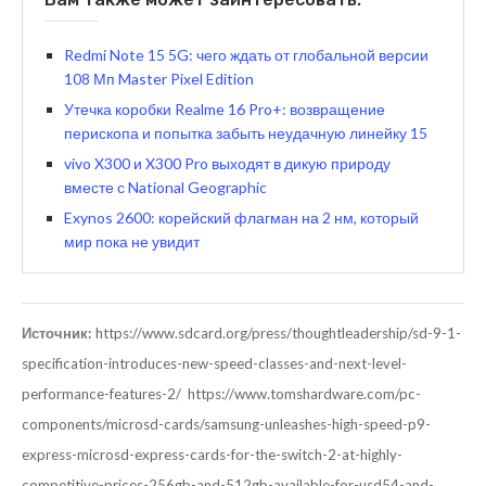
Redmi Note 15 5G: чего ждать от глобальной версии
108 Мп Master Pixel Edition
Утечка коробки Realme 16 Pro+: возвращение
перископа и попытка забыть неудачную линейку 15
vivo X300 и X300 Pro выходят в дикую природу
вместе с National Geographic
Exynos 2600: корейский флагман на 2 нм, который
мир пока не увидит
Источник:
https://www.sdcard.org/press/thoughtleadership/sd-9-1-
specification-introduces-new-speed-classes-and-next-level-
performance-features-2/
https://www.tomshardware.com/pc-
components/microsd-cards/samsung-unleashes-high-speed-p9-
express-microsd-express-cards-for-the-switch-2-at-highly-
competitive-prices-256gb-and-512gb-available-for-usd54-and-