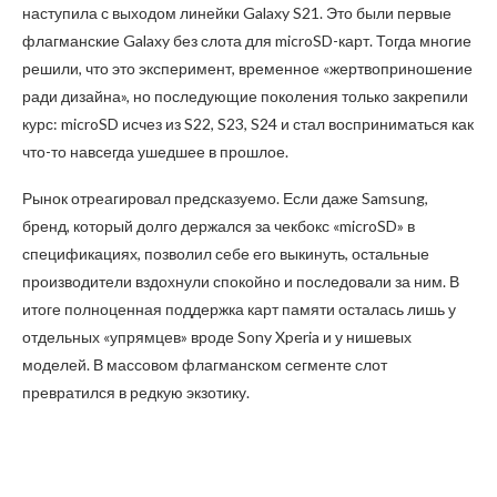
наступила с выходом линейки Galaxy S21. Это были первые
флагманские Galaxy без слота для microSD-карт. Тогда многие
решили, что это эксперимент, временное «жертвоприношение
ради дизайна», но последующие поколения только закрепили
курс: microSD исчез из S22, S23, S24 и стал восприниматься как
что-то навсегда ушедшее в прошлое.
Рынок отреагировал предсказуемо. Если даже Samsung,
бренд, который долго держался за чекбокс «microSD» в
спецификациях, позволил себе его выкинуть, остальные
производители вздохнули спокойно и последовали за ним. В
итоге полноценная поддержка карт памяти осталась лишь у
отдельных «упрямцев» вроде Sony Xperia и у нишевых
моделей. В массовом флагманском сегменте слот
превратился в редкую экзотику.