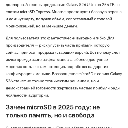
долларов. А теперь представьте Galaxy S26 Ultra на 256 ГБ со
слотом microSD Express. Многие просто купят базовую версию
и докинут карту, получив объём, сопоставимый с топовой
модификацией, но за меньшие деньги.
Для пользователя это фантастически выгодно и гибко. Для
производителя — риск упустить часть прибыли, которую
сейчас приносит продажа «старших» версий. Вот почему слот
исчез прежде всего из флагманов, а в более доступных
моделях остался: там потенциал заработка на дорогих
конфигурациях меньше. Возвращение microSD в серию Galaxy
S26 станет не только техническим решением, но и
демонстрацией готовности жертвовать частью прибыли ради
лояльности аудитории.
Зачем microSD в 2025 году: не
только память, но и свобода
Скептики любят говорить: «Есть же облако, зачем вам эти