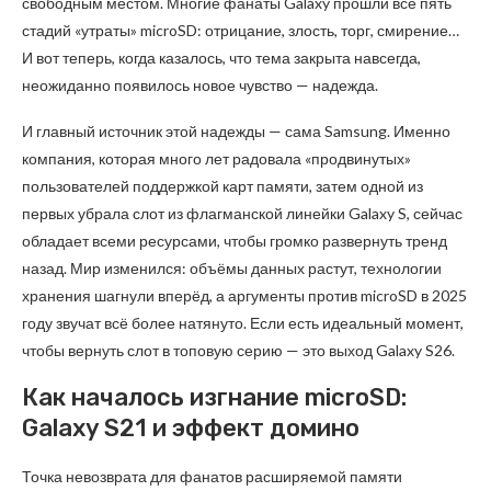
свободным местом. Многие фанаты Galaxy прошли все пять
стадий «утраты» microSD: отрицание, злость, торг, смирение…
И вот теперь, когда казалось, что тема закрыта навсегда,
неожиданно появилось новое чувство — надежда.
И главный источник этой надежды — сама Samsung. Именно
компания, которая много лет радовала «продвинутых»
пользователей поддержкой карт памяти, затем одной из
первых убрала слот из флагманской линейки Galaxy S, сейчас
обладает всеми ресурсами, чтобы громко развернуть тренд
назад. Мир изменился: объёмы данных растут, технологии
хранения шагнули вперёд, а аргументы против microSD в 2025
году звучат всё более натянуто. Если есть идеальный момент,
чтобы вернуть слот в топовую серию — это выход Galaxy S26.
Как началось изгнание microSD:
Galaxy S21 и эффект домино
Точка невозврата для фанатов расширяемой памяти