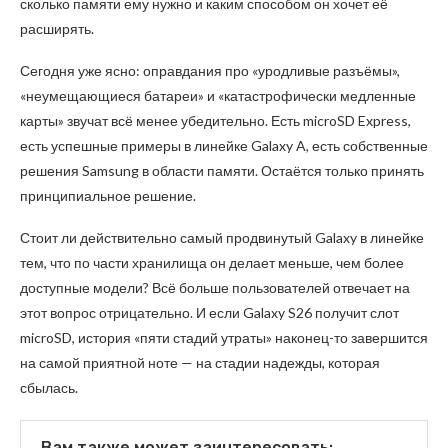
сколько памяти ему нужно и каким способом он хочет её
расширять.
Сегодня уже ясно: оправдания про «уродливые разъёмы»,
«неумещающиеся батареи» и «катастрофически медленные
карты» звучат всё менее убедительно. Есть microSD Express,
есть успешные примеры в линейке Galaxy A, есть собственные
решения Samsung в области памяти. Остаётся только принять
принципиальное решение.
Стоит ли действительно самый продвинутый Galaxy в линейке
тем, что по части хранилища он делает меньше, чем более
доступные модели? Всё больше пользователей отвечает на
этот вопрос отрицательно. И если Galaxy S26 получит слот
microSD, история «пяти стадий утраты» наконец-то завершится
на самой приятной ноте — на стадии надежды, которая
сбылась.
Вам также может заинтересовать: