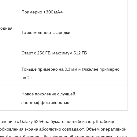
я
Примерно +300 мА·ч
водная
Та же мощность зарядки
Старт с 256 ГБ, максимум 512 ГБ
Тоньше примерно на 0,3 мм и тяжелее примерно
на 2 г
Новое поколение с лучшей
энергоэффективностью
внению с Galaxy S25+ на бумаге почти близнец. В таблице
та обновления экрана абсолютно совпадают. Объём оперативной
же, ёмкость батареи – без изменений, мощность зарядки – та же,