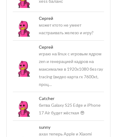
xess баланс
Сергей
может ктото не умеет
настраивать железо и игру?
Сергей
играю на linux c игровым ядром
zen и генерацией кадров на
максималке в 1920х1080 без ray
tracing (видео карта rx 7600xt,
проц…
Catcher
битва Galaxy S25 Edge и iPhone
17 Air будет жёсткая 😎
sunny
ахах теперь Apple и Xiaomi