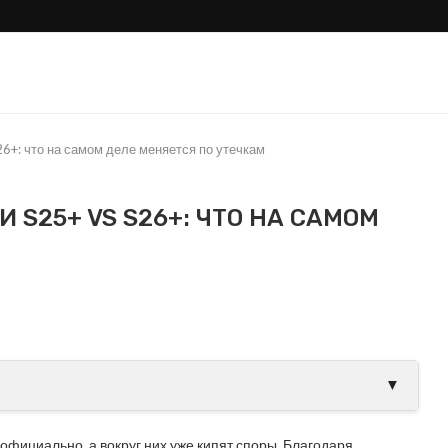
26+: что на самом деле меняется по утечкам
И S25+ VS S26+: ЧТО НА САМОМ
М
ли Samsung тихо
Galaxy S26 Ultra проти
овой Apple?
S25 Ultra: где настоящие.
▼
ициально, а вокруг них уже кипят споры. Благодаря