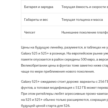
Батарея и зарядка
Текущая ёмкость и скорости 
Габариты и вес
Текущая толщина и масса
Чипсет
Нынешнее поколение платф
Цены на будущую линейку, разумеется, в таблицах не 
Galaxy S25 и S25+ в рознице. На европейском рынке уж
памяти опускается в район середины 500 евро, а верси
Великобритании цены в фунтах тоже заметно ниже ста
чаще по мере приближения нового поколения.
Galaxy S25+ ожидаемо стоит дороже: варианты с 256 ГБ
фунтов, а топовая модификация с 512 ГБ может перева
При этом ритейлеры любят агрессивные промо-кампании
на S25 и S25+ обычно только расширяются, сокращая
будущей ценой старта для S26.