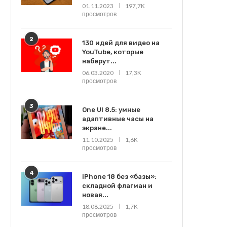
01.11.2023
197,7K
просмотров
2
130 идей для видео на
YouTube, которые
наберут...
06.03.2020
17,3K
просмотров
3
One UI 8.5: умные
адаптивные часы на
экране...
11.10.2025
1,6K
просмотров
4
iPhone 18 без «базы»:
складной флагман и
новая...
18.08.2025
1,7K
просмотров