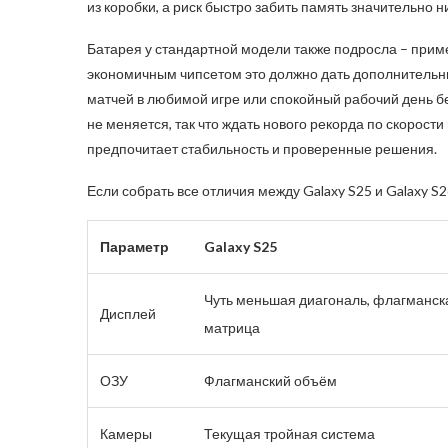
из коробки, а риск быстро забить память значительно н
Батарея у стандартной модели также подросла – пример
экономичным чипсетом это должно дать дополнительны
матчей в любимой игре или спокойный рабочий день без
не меняется, так что ждать нового рекорда по скорост
предпочитает стабильность и проверенные решения.
Если собрать все отличия между Galaxy S25 и Galaxy S
Параметр
Galaxy S25
Чуть меньшая диагональ, флагманск
Дисплей
матрица
ОЗУ
Флагманский объём
Камеры
Текущая тройная система