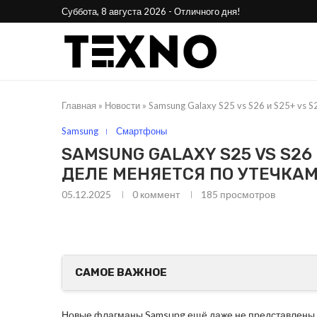
Суббота, 8 августа 2026 - Отличного дня!
Главная
»
Новости
»
Samsung Galaxy S25 vs S26 и S25+ vs S
Samsung
Смартфоны
SAMSUNG GALAXY S25 VS S26 
ДЕЛЕ МЕНЯЕТСЯ ПО УТЕЧКА
05.12.2025
0 коммент
185
просмотров
25
Phone Awards 2025:
Стала 
лучшие смартфоны года
н
САМОЕ ВАЖНОЕ
Новые флагманы Samsung ещё даже не представлены оф