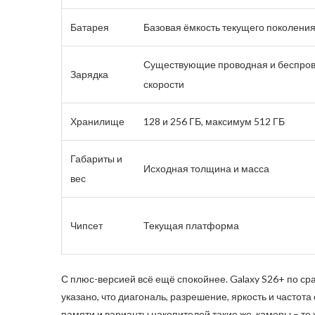
Батарея
Базовая ёмкость текущего поколени
Существующие проводная и беспро
Зарядка
скорости
Хранилище
128 и 256 ГБ, максимум 512 ГБ
Габариты и
Исходная толщина и масса
вес
Чипсет
Текущая платформа
С плюс-версией всё ещё спокойнее. Galaxy S26+ по сра
указано, что диагональ, разрешение, яркость и часто
памяти и варианты накопителей такие же, камеры – те 