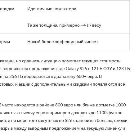
зарядки
Идентичные показатели
Та же толщина, примерно +4 г к весу
ормы
Новый более эффективный чипсет
указаны, но сравнить ситуацию помогает текущая стоимость
е встречаются предложения, где Galaxy S25 с 12 ГБ ОЗУ и 128 ГБ
я на 256 ГБ подбирается к диапазону 600+ евро. В
ртовых, и акции с дополнительными скидками появляются всё
 часто находятся в районе 800 евро или ближе к отметке 1000
ливать за тысячу евро и примерно доходить до 1100 фунтов.
, и по мере того как утечек по S26 становится больше, скидки
 разрыв между выгодным предложением на текущую линейку и