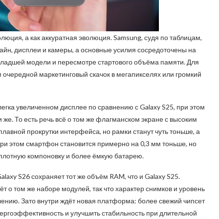
волюция, а как аккуратная эволюция. Samsung, судя по таблицам,
йн, дисплеи и камеры, а основные усилия сосредоточены на
младшей модели и пересмотре стартового объёма памяти. Для
м очередной маркетинговый скачок в мегапикселях или громкий
слегка увеличенном дисплее по сравнению с Galaxy S25, при этом
 же. То есть речь всё о том же флагманском экране с высоким
плавной прокрутки интерфейса, но рамки станут чуть тоньше, а
ри этом смартфон становится примерно на 0,3 мм тоньше, но
 плотную компоновку и более ёмкую батарею.
laxy S26 сохраняет тот же объём RAM, что и Galaxy S25.
ёт о том же наборе модулей, так что характер снимков и уровень
лению. Зато внутри ждёт новая платформа: более свежий чипсет
нергоэффективность и улучшить стабильность при длительной