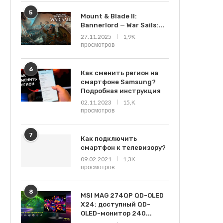
5
Mount & Blade II:
Bannerlord — War Sails:...
27.11.2025
1,9K
просмотров
6
Как сменить регион на
смартфоне Samsung?
Подробная инструкция
02.11.2023
15,K
просмотров
7
Как подключить
смартфон к телевизору?
09.02.2021
1,3K
просмотров
8
MSI MAG 274QP QD-OLED
X24: доступный QD-
OLED-монитор 240...