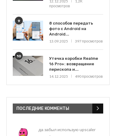
12.12.2025
1,2K
просмотров
9
8 способов передать
фото с Android на
Android...
13.09.2025
397 просмотров
10
Утечка коробки Realme
16 Pro+: возвращение
перископа и...
14.12.2025
490 просмотров
ПОСЛЕДНИЕ КОММЕНТЫ
да забыл использую upscaler