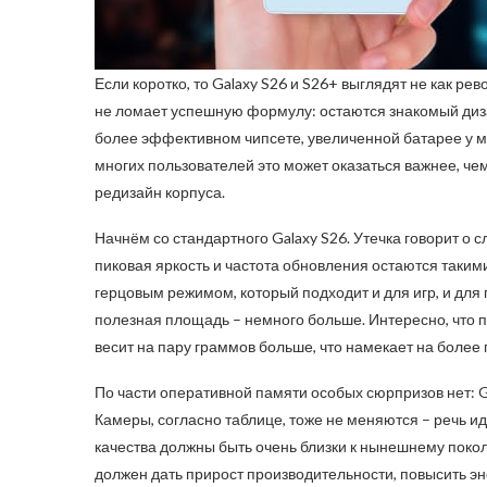
Если коротко, то Galaxy S26 и S26+ выглядят не как ре
не ломает успешную формулу: остаются знакомый диза
более эффективном чипсете, увеличенной батарее у 
многих пользователей это может оказаться важнее, че
редизайн корпуса.
Начнём со стандартного Galaxy S26. Утечка говорит о 
пиковая яркость и частота обновления остаются такими
герцовым режимом, который подходит и для игр, и для 
полезная площадь – немного больше. Интересно, что п
весит на пару граммов больше, что намекает на более
По части оперативной памяти особых сюрпризов нет: Ga
Камеры, согласно таблице, тоже не меняются – речь ид
качества должны быть очень близки к нынешнему поко
должен дать прирост производительности, повысить э