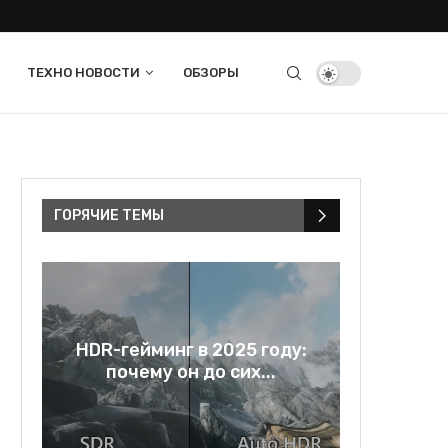
ТЕХНО НОВОСТИ
ОБЗОРЫ
ГОРЯЧИЕ ТЕМЫ
в
HDR-гейминг в 2025 году:
Rage bai
..
почему он до сих...
и зе