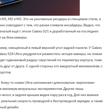
M1, M2 и M3. Это не рекламные рендеры в глянцевом стиле, а
но совпадают с тем, что ранее сливали инсайдеры. Видно, что
ачатый ещё с эпохи Galaxy S21 и доработанный на последних
т на блок камеры.
мер, смещённый в левый верхний угол задней панели. У Galaxy
Galaxy S26 Ultra умудряется разместить четыре камеры, не ломая
удет одинаковый радиус скруглений по периметру корпуса, тоже
ь друг от друга. С одной стороны это аккуратный минимализм, с
оротов.
 Кому-то новая Ultra напоминает длинноватые «кирпичики»
ни и минимум визуальных экспериментов. Другие лишь
чехол, а задняя крышка видна пару раз в год. Для них важнее
а, реальная скорость проводной и беспроводной зарядки, а также
нный дизайн.