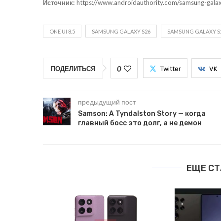
Источник:
https://www.androidauthority.com/samsung-gala
ONE UI 8.5
SAMSUNG GALAXY S26
SAMSUNG GALAXY S
0
ПОДЕЛИТЬСЯ
Twitter
VK
предыдущий пост
Samson: A Tyndalston Story — когда
главный босс это долг, а не демон
ЕЩЕ СТ