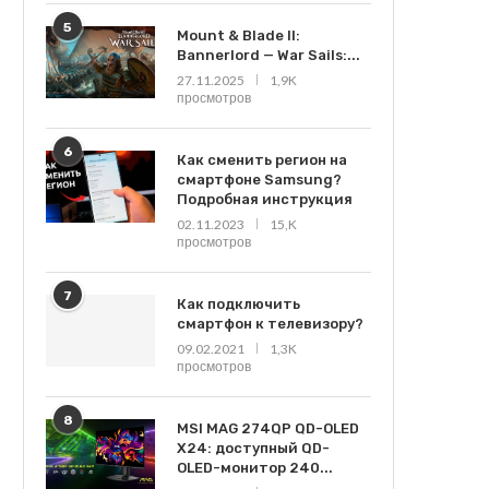
5
Mount & Blade II:
Bannerlord — War Sails:...
27.11.2025
1,9K
просмотров
6
Как сменить регион на
смартфоне Samsung?
Подробная инструкция
02.11.2023
15,K
просмотров
7
Как подключить
смартфон к телевизору?
09.02.2021
1,3K
просмотров
8
MSI MAG 274QP QD-OLED
X24: доступный QD-
OLED-монитор 240...