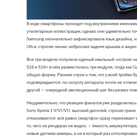
В коде смартфоны проходят под внутренними именами 
утилитарные иллюстрации, однако они удивительно точ
Samsung окончательно зафиксировала язык дизайна, н
Ultra: строгие линии, неброская задняя крышка и акцен
Все три модели получили единый овальный «остров» ка
S26 и S26+ в нём разместились три модуля, тогда как 
общую форму. Ранние слухи о том, что у всей тройки б
подтверждаются: по силуэту аппараты почти не отличит
другой — очередной эволюционный шаг без резких пов
Неудивительно, что реакция фанатов уже разделилась.
Sony Xperia 1 V/VI/VII: высокий дисплей, строгие гра
отмахиваются: всё равно смартфон сразу переезжает в 
то, чего на рендерах не видно, — ёмкость аккумулятор
новые датчики камеры, а не в который раз отполирова