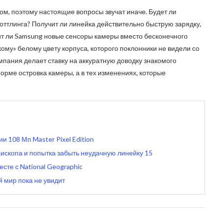
сом, поэтому настоящие вопросы звучат иначе. Будет ли
оттлинга? Получит ли линейка действительно быструю зарядку,
ит ли Samsung новые сенсоры камеры вместо бесконечного
кому» белому цвету корпуса, которого поклонники не видели со
омпания делает ставку на аккуратную доводку знакомого
форме островка камеры, а в тех изменениях, которые
и 108 Мп Master Pixel Edition
рископа и попытка забыть неудачную линейку 15
есте с National Geographic
й мир пока не увидит