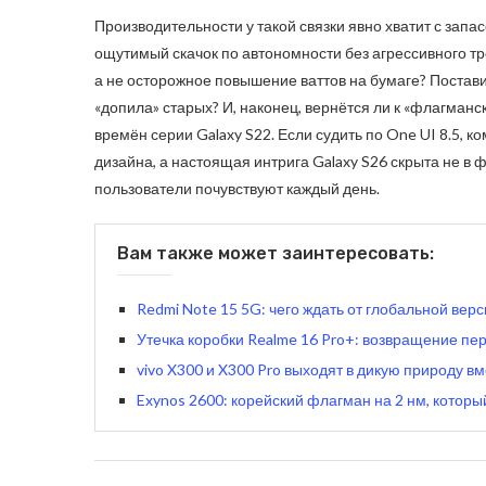
Производительности у такой связки явно хватит с запа
ощутимый скачок по автономности без агрессивного тр
а не осторожное повышение ваттов на бумаге? Постав
«допила» старых? И, наконец, вернётся ли к «флагманс
времён серии Galaxy S22. Если судить по One UI 8.5, к
дизайна, а настоящая интрига Galaxy S26 скрыта не в 
пользователи почувствуют каждый день.
Вам также может заинтересовать:
Redmi Note 15 5G: чего ждать от глобальной верси
Утечка коробки Realme 16 Pro+: возвращение пе
vivo X300 и X300 Pro выходят в дикую природу вм
Exynos 2600: корейский флагман на 2 нм, которы