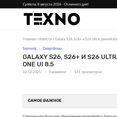
Суббота, 8 августа 2026 - Отличного дня!
Главная
»
Новости
»
Galaxy S26, S26+ и S26 Ultra: ранний в
Samsung
Смартфоны
GALAXY S26, S26+ И S26 ULT
ONE UI 8.5
12.12.2025
0 коммент
131
просмотров
25
Phone Awards 2025:
Стала 
лучшие смартфоны года
н
САМОЕ ВАЖНОЕ
Следующее большое обновление интерфейса Samsung, 