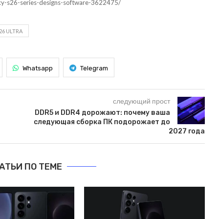
xy-s26-series-designs-software-3622475/
26 ULTRA
Whatsapp
Telegram
следующий прост
DDR5 и DDR4 дорожают: почему ваша
следующая сборка ПК подорожает до
2027 года
АТЬИ ПО ТЕМЕ