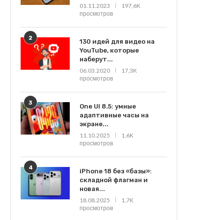
01.11.2023
197,6K
просмотров
2
130 идей для видео на
YouTube, которые
наберут...
06.03.2020
17,3K
просмотров
3
One UI 8.5: умные
адаптивные часы на
экране...
11.10.2025
1,6K
просмотров
4
iPhone 18 без «базы»:
складной флагман и
новая...
18.08.2025
1,7K
просмотров