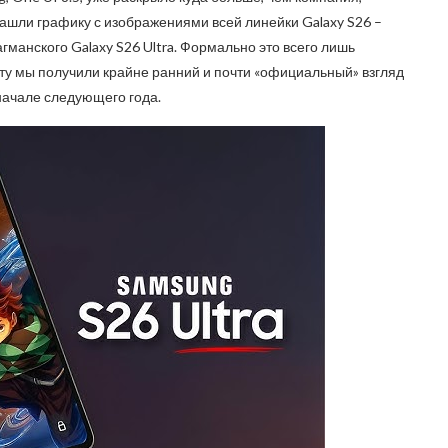
ашли графику с изображениями всей линейки Galaxy S26 –
агманского Galaxy S26 Ultra. Формально это всего лишь
кту мы получили крайне ранний и почти «официальный» взгляд
начале следующего года.