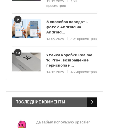
12.12.2025
1,2K
просмотров
9
8 способов передать
фото с Android на
Android...
13.09.2025
393 просмотров
10
Утечка коробки Realme
16 Pro+: возвращение
перископа и...
14.12.2025
488 просмотров
ПОСЛЕДНИЕ КОММЕНТЫ
да забыл использую upscaler