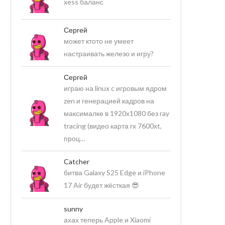
xess баланс
Сергей
может ктото не умеет
настраивать железо и игру?
Сергей
играю на linux c игровым ядром
zen и генерацией кадров на
максималке в 1920х1080 без ray
tracing (видео карта rx 7600xt,
проц…
Catcher
битва Galaxy S25 Edge и iPhone
17 Air будет жёсткая 😎
sunny
ахах теперь Apple и Xiaomi