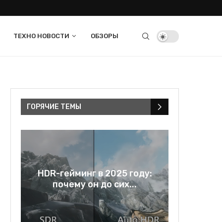
ТЕХНО НОВОСТИ
ОБЗОРЫ
ГОРЯЧИЕ ТЕМЫ
в
HDR-гейминг в 2025 году:
Rage bai
..
почему он до сих...
и зе