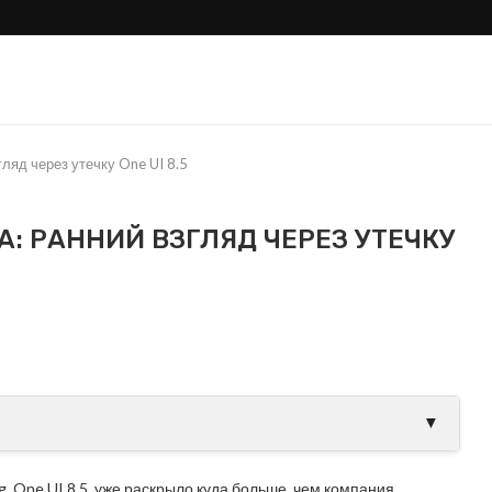
згляд через утечку One UI 8.5
RA: РАННИЙ ВЗГЛЯД ЧЕРЕЗ УТЕЧКУ
ли Samsung тихо
Galaxy S26 Ultra проти
овой Apple?
S25 Ultra: где настоящие.
▼
One UI 8.5, уже раскрыло куда больше, чем компания,