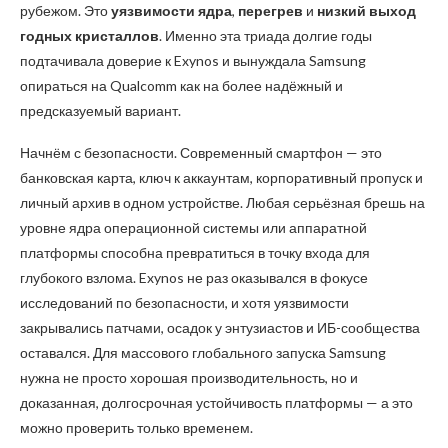
рубежом. Это
уязвимости ядра
,
перегрев
и
низкий выход
годных кристаллов
. Именно эта триада долгие годы
подтачивала доверие к Exynos и вынуждала Samsung
опираться на Qualcomm как на более надёжный и
предсказуемый вариант.
Начнём с безопасности. Современный смартфон — это
банковская карта, ключ к аккаунтам, корпоративный пропуск и
личный архив в одном устройстве. Любая серьёзная брешь на
уровне ядра операционной системы или аппаратной
платформы способна превратиться в точку входа для
глубокого взлома. Exynos не раз оказывался в фокусе
исследований по безопасности, и хотя уязвимости
закрывались патчами, осадок у энтузиастов и ИБ-сообщества
оставался. Для массового глобального запуска Samsung
нужна не просто хорошая производительность, но и
доказанная, долгосрочная устойчивость платформы — а это
можно проверить только временем.