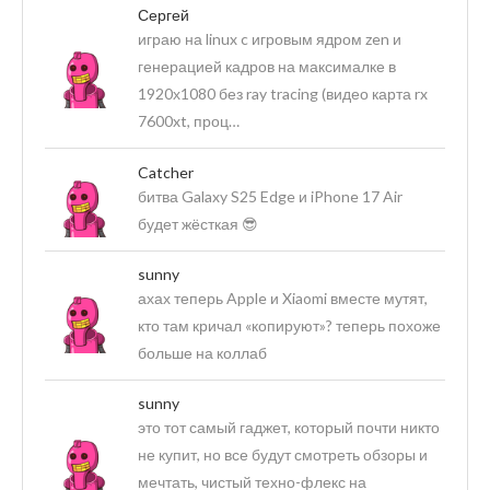
Сергей
играю на linux c игровым ядром zen и
генерацией кадров на максималке в
1920х1080 без ray tracing (видео карта rx
7600xt, проц…
Catcher
битва Galaxy S25 Edge и iPhone 17 Air
будет жёсткая 😎
sunny
ахах теперь Apple и Xiaomi вместе мутят,
кто там кричал «копируют»? теперь похоже
больше на коллаб
sunny
это тот самый гаджет, который почти никто
не купит, но все будут смотреть обзоры и
мечтать, чистый техно-флекс на