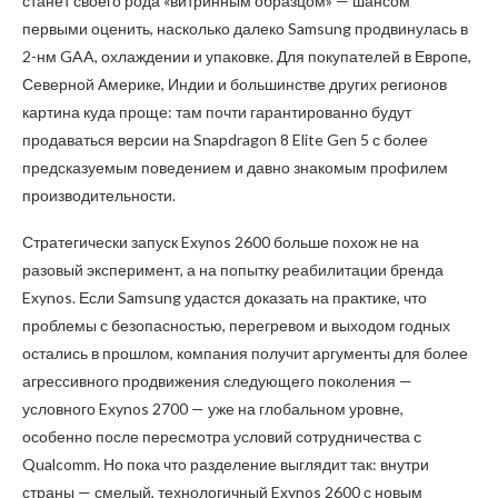
станет своего рода «витринным образцом» — шансом
первыми оценить, насколько далеко Samsung продвинулась в
2-нм GAA, охлаждении и упаковке. Для покупателей в Европе,
Северной Америке, Индии и большинстве других регионов
картина куда проще: там почти гарантированно будут
продаваться версии на Snapdragon 8 Elite Gen 5 с более
предсказуемым поведением и давно знакомым профилем
производительности.
Стратегически запуск Exynos 2600 больше похож не на
разовый эксперимент, а на попытку реабилитации бренда
Exynos. Если Samsung удастся доказать на практике, что
проблемы с безопасностью, перегревом и выходом годных
остались в прошлом, компания получит аргументы для более
агрессивного продвижения следующего поколения —
условного Exynos 2700 — уже на глобальном уровне,
особенно после пересмотра условий сотрудничества с
Qualcomm. Но пока что разделение выглядит так: внутри
страны — смелый, технологичный Exynos 2600 с новым