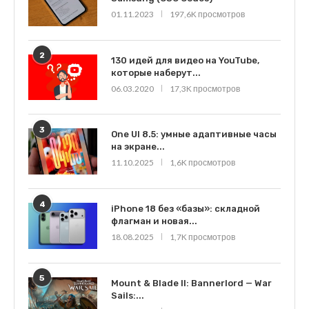
01.11.2023
197,6K просмотров
2
130 идей для видео на YouTube,
которые наберут...
06.03.2020
17,3K просмотров
3
One UI 8.5: умные адаптивные часы
на экране...
11.10.2025
1,6K просмотров
4
iPhone 18 без «базы»: складной
флагман и новая...
18.08.2025
1,7K просмотров
5
Mount & Blade II: Bannerlord — War
Sails:...