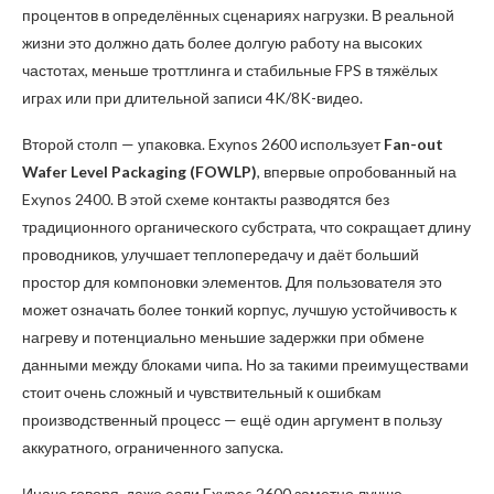
процентов в определённых сценариях нагрузки. В реальной
жизни это должно дать более долгую работу на высоких
частотах, меньше троттлинга и стабильные FPS в тяжёлых
играх или при длительной записи 4K/8K-видео.
Второй столп — упаковка. Exynos 2600 использует
Fan-out
Wafer Level Packaging (FOWLP)
, впервые опробованный на
Exynos 2400. В этой схеме контакты разводятся без
традиционного органического субстрата, что сокращает длину
проводников, улучшает теплопередачу и даёт больший
простор для компоновки элементов. Для пользователя это
может означать более тонкий корпус, лучшую устойчивость к
нагреву и потенциально меньшие задержки при обмене
данными между блоками чипа. Но за такими преимуществами
стоит очень сложный и чувствительный к ошибкам
производственный процесс — ещё один аргумент в пользу
аккуратного, ограниченного запуска.
Иначе говоря, даже если Exynos 2600 заметно лучше