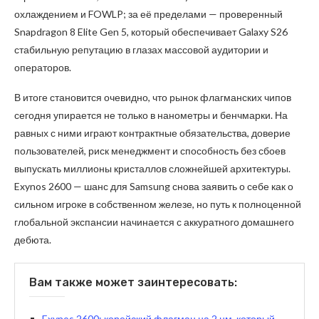
охлаждением и FOWLP; за её пределами — проверенный
Snapdragon 8 Elite Gen 5, который обеспечивает Galaxy S26
стабильную репутацию в глазах массовой аудитории и
операторов.
В итоге становится очевидно, что рынок флагманских чипов
сегодня упирается не только в нанометры и бенчмарки. На
равных с ними играют контрактные обязательства, доверие
пользователей, риск менеджмент и способность без сбоев
выпускать миллионы кристаллов сложнейшей архитектуры.
Exynos 2600 — шанс для Samsung снова заявить о себе как о
сильном игроке в собственном железе, но путь к полноценной
глобальной экспансии начинается с аккуратного домашнего
дебюта.
Вам также может заинтересовать:
Exynos 2600: корейский флагман на 2 нм, который