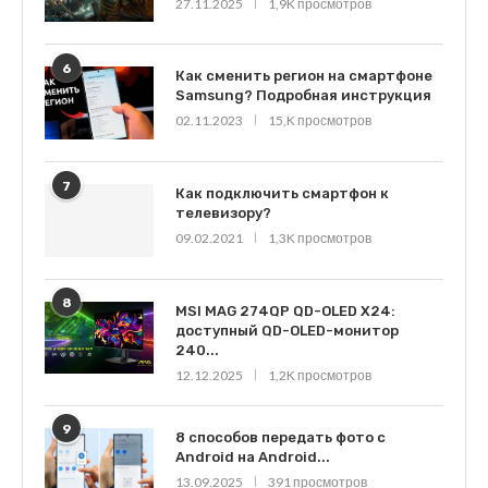
27.11.2025
1,9K просмотров
6
Как сменить регион на смартфоне
Samsung? Подробная инструкция
02.11.2023
15,K просмотров
7
Как подключить смартфон к
телевизору?
09.02.2021
1,3K просмотров
8
MSI MAG 274QP QD-OLED X24:
доступный QD-OLED-монитор
240...
12.12.2025
1,2K просмотров
9
8 способов передать фото с
Android на Android...
13.09.2025
391 просмотров