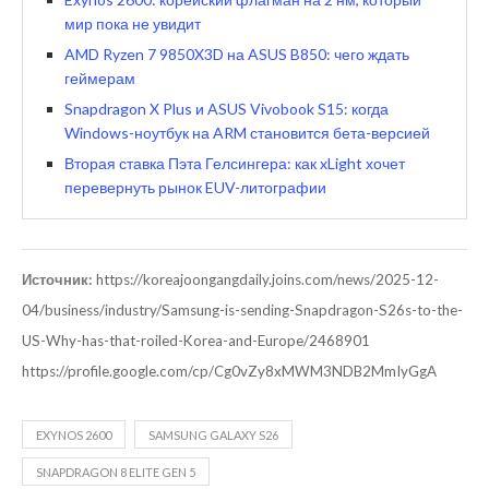
мир пока не увидит
AMD Ryzen 7 9850X3D на ASUS B850: чего ждать
геймерам
Snapdragon X Plus и ASUS Vivobook S15: когда
Windows-ноутбук на ARM становится бета-версией
Вторая ставка Пэта Гелсингера: как xLight хочет
перевернуть рынок EUV-литографии
Источник:
https://koreajoongangdaily.joins.com/news/2025-12-
04/business/industry/Samsung-is-sending-Snapdragon-S26s-to-the-
US-Why-has-that-roiled-Korea-and-Europe/2468901
https://profile.google.com/cp/Cg0vZy8xMWM3NDB2MmIyGgA
EXYNOS 2600
SAMSUNG GALAXY S26
SNAPDRAGON 8 ELITE GEN 5