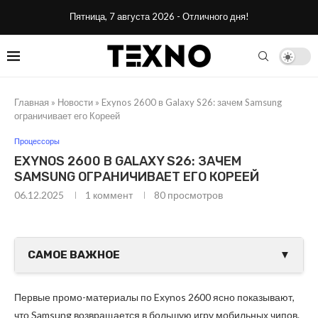
Пятница, 7 августа 2026 - Отличного дня!
Главная
»
Новости
»
Exynos 2600 в Galaxy S26: зачем Samsung
ограничивает его Кореей
Процессоры
EXYNOS 2600 В GALAXY S26: ЗАЧЕМ
SAMSUNG ОГРАНИЧИВАЕТ ЕГО КОРЕЕЙ
06.12.2025
1 коммент
80
просмотров
САМОЕ ВАЖНОЕ
▼
Первые промо-материалы по Exynos 2600 ясно показывают,
что Samsung возвращается в большую игру мобильных чипов.