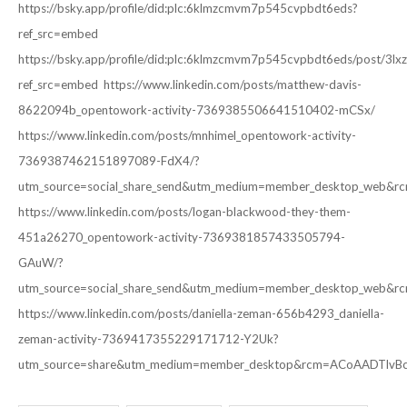
https://bsky.app/profile/did:plc:6klmzcmvm7p545cvpbdt6eds?
ref_src=embed
https://bsky.app/profile/did:plc:6klmzcmvm7p545cvpbdt6eds/post/3l
ref_src=embed
https://www.linkedin.com/posts/matthew-davis-
8622094b_opentowork-activity-7369385506641510402-mCSx/
https://www.linkedin.com/posts/mnhimel_opentowork-activity-
7369387462151897089-FdX4/?
utm_source=social_share_send&utm_medium=member_desktop_web
https://www.linkedin.com/posts/logan-blackwood-they-them-
451a26270_opentowork-activity-7369381857433505794-
GAuW/?
utm_source=social_share_send&utm_medium=member_desktop_web
https://www.linkedin.com/posts/daniella-zeman-656b4293_daniella-
zeman-activity-7369417355229171712-Y2Uk?
utm_source=share&utm_medium=member_desktop&rcm=ACoAADTlvB