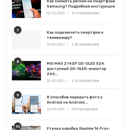
Как сменить регион на смартфоне
Samsung? Подробная инструкция
02.11.2023
15,K просмотров
7
Как подключить смартфон к
телевизору?
09.02.2021
1,3K просмотров
8
MSI MAG 274QP QD-OLED X24:
доступный QD-OLED-монитор
240...
12.12.2025
1,2K просмотров
9
8 способов передать фото с
Android на Android...
13.09.2025
392 просмотров
10
Утечка коробки Realme 16 Pro+: