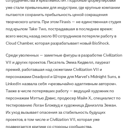
сотрудничества и креативности». Подобные формулировки
уже стали привычными для индустрии, где крупные компании
пытаются сохранить прибыльность ценой сокращения
творческого штата. При этом Firaxis — не единственная студия
под крылом Take-Two, пострадавшая в последнее время:
всего месяц назад около 80 сотрудников потеряли работу в
Cloud Chamber, которая разрабатывает новый BioShock.
Среди уволенных — заметные фигуры в разработке Civilization
VII и других проектов. Писатель Эмма Кидвелл, лауреат
премий, работавшая над сюжетами Civilization VII и
персонажами Deadpool и Шторм для Marvel’s Midnight Suns, в
LinkedIn назвала себя «чрезвычайно адаптивным автором».
Также в числе потерявших работу — ведущий художник по
персонажам Мэттью Дэвис, продюсер Майя Х., специалист по
тестированию Логан Блэквуд и художница Даниэлла Земан.
Их уход вызывает опасения за стабильность будущих
проектов, в том числе и Civilization VII, которая уже
подвергается критике со стороны сообщества.