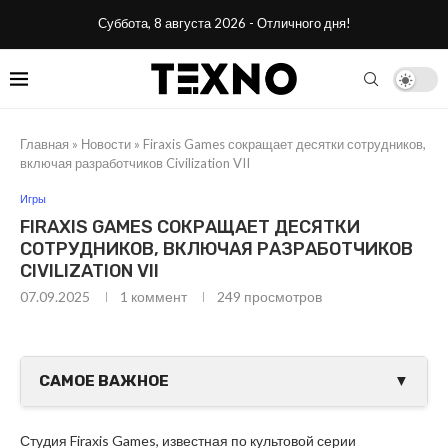
Суббота, 8 августа 2026 - Отличного дня!
Главная
»
Новости
»
Firaxis Games сокращает десятки сотрудников,
включая разработчиков Civilization VII
Игры
FIRAXIS GAMES СОКРАЩАЕТ ДЕСЯТКИ
СОТРУДНИКОВ, ВКЛЮЧАЯ РАЗРАБОТЧИКОВ
CIVILIZATION VII
07.09.2025
1 коммент
249
просмотров
САМОЕ ВАЖНОЕ
▼
Студия Firaxis Games, известная по культовой серии