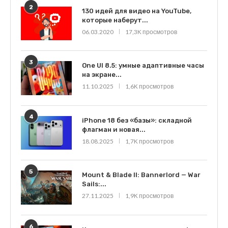
2
130 идей для видео на YouTube,
которые наберут...
06.03.2020
17,3K просмотров
3
One UI 8.5: умные адаптивные часы
на экране...
11.10.2025
1,6K просмотров
4
iPhone 18 без «базы»: складной
флагман и новая...
18.08.2025
1,7K просмотров
5
Mount & Blade II: Bannerlord — War
Sails:...
27.11.2025
1,9K просмотров
6