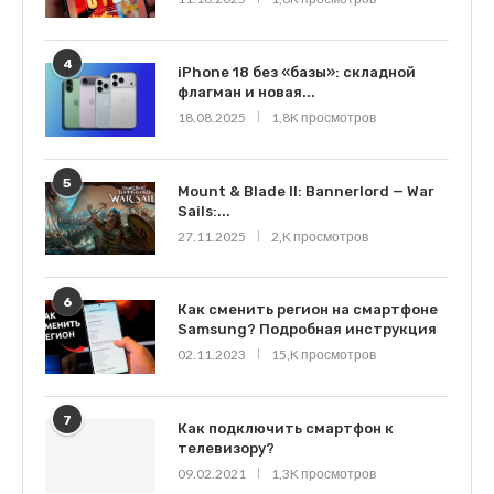
4
iPhone 18 без «базы»: складной
флагман и новая...
18.08.2025
1,8K просмотров
5
Mount & Blade II: Bannerlord — War
Sails:...
27.11.2025
2,K просмотров
6
Как сменить регион на смартфоне
Samsung? Подробная инструкция
02.11.2023
15,K просмотров
7
Как подключить смартфон к
телевизору?
09.02.2021
1,3K просмотров