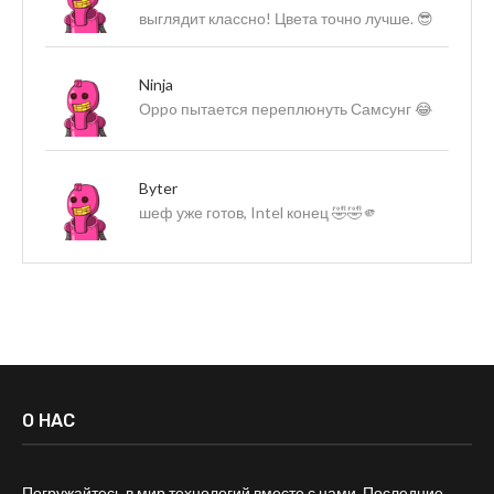
выглядит классно! Цвета точно лучше. 😎
Ninja
Оppo пытается переплюнуть Самсунг 😂
Byter
шеф уже готов, Intel конец 🤣🤣🫵
О НАС
Погружайтесь в мир технологий вместе с нами. Последние