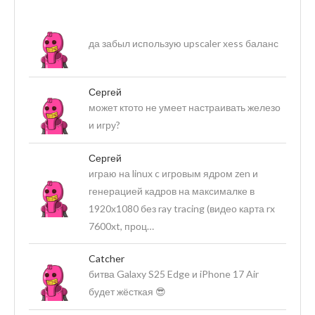
да забыл использую upscaler xess баланс
Сергей
может ктото не умеет настраивать железо
и игру?
Сергей
играю на linux c игровым ядром zen и
генерацией кадров на максималке в
1920х1080 без ray tracing (видео карта rx
7600xt, проц…
Catcher
битва Galaxy S25 Edge и iPhone 17 Air
будет жёсткая 😎