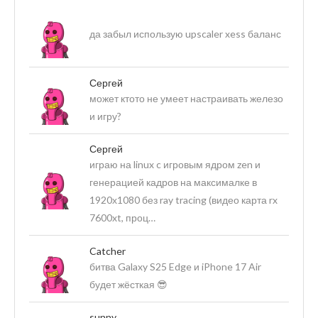
да забыл использую upscaler xess баланс
Сергей
может ктото не умеет настраивать железо
и игру?
Сергей
играю на linux c игровым ядром zen и
генерацией кадров на максималке в
1920х1080 без ray tracing (видео карта rx
7600xt, проц…
Catcher
битва Galaxy S25 Edge и iPhone 17 Air
будет жёсткая 😎
sunny