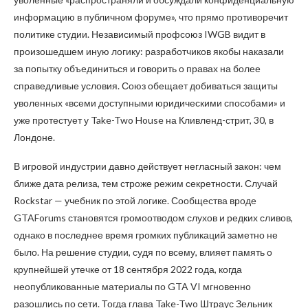
информацию в публичном форуме», что прямо противоречит
политике студии. Независимый профсоюз IWGB видит в
произошедшем иную логику: разработчиков якобы наказали
за попытку объединиться и говорить о правах на более
справедливые условия. Союз обещает добиваться защиты
уволенных «всеми доступными юридическими способами» и
уже протестует у Take-Two House на Кливленд-стрит, 30, в
Лондоне.
В игровой индустрии давно действует негласный закон: чем
ближе дата релиза, тем строже режим секретности. Случай
Rockstar — учебник по этой логике. Сообщества вроде
GTAForums становятся громоотводом слухов и редких сливов,
однако в последнее время громких публикаций заметно не
было. На решение студии, судя по всему, влияет память о
крупнейшей утечке от 18 сентября 2022 года, когда
неопубликованные материалы по GTA VI мгновенно
разошлись по сети. Тогда глава Take-Two Штраус Зельник