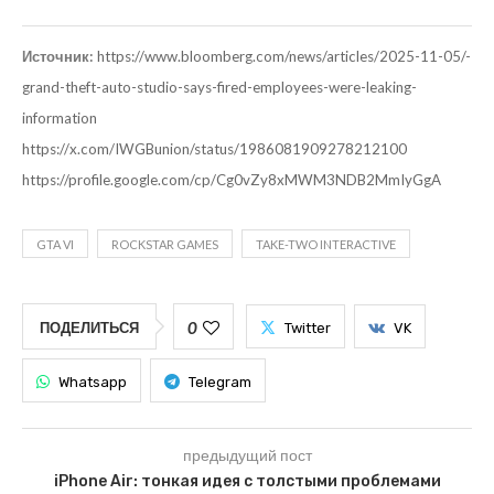
Источник:
https://www.bloomberg.com/news/articles/2025-11-05/-
grand-theft-auto-studio-says-fired-employees-were-leaking-
information
https://x.com/IWGBunion/status/1986081909278212100
https://profile.google.com/cp/Cg0vZy8xMWM3NDB2MmIyGgA
GTA VI
ROCKSTAR GAMES
TAKE-TWO INTERACTIVE
0
ПОДЕЛИТЬСЯ
Twitter
VK
Whatsapp
Telegram
предыдущий пост
iPhone Air: тонкая идея с толстыми проблемами