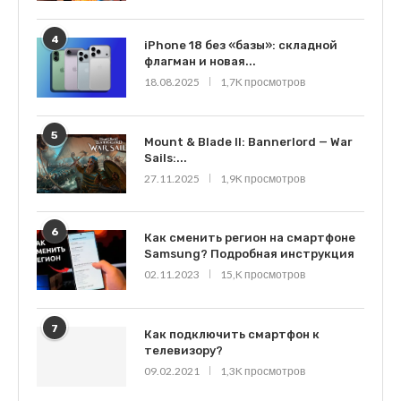
4
iPhone 18 без «базы»: складной
флагман и новая...
18.08.2025
1,7K просмотров
5
Mount & Blade II: Bannerlord — War
Sails:...
27.11.2025
1,9K просмотров
6
Как сменить регион на смартфоне
Samsung? Подробная инструкция
02.11.2023
15,K просмотров
7
Как подключить смартфон к
телевизору?
09.02.2021
1,3K просмотров