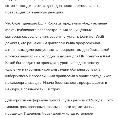
сотен команд и тысяч задач одна неосторожность легко
превращается в цепную реакцию.
Что будет дальше? Если Rockstar предъявит убедительные
факты публичного распространения защищённых
материалов, увольнения, вероятно, устоят. Если же IWGB
докажет, что решающим фактором была профсоюзная
активность, дело рискует стать прецедентом для британской
игровой индустрии и холодным душем для HR-политик в AAA.
Какой бы вердикт ни прозвучал, урок очевиден: в эпоху
удалёнки и гибридных команд студии обязаны сочетать
кибергигиену с прозрачными правилами о праве сотрудников
на самоорганизацию. Иначе безопасность превращается в
цензуру, а лояльность — в страх.
Для игроков же формула проста: путь к релизу 2026 года — это
тишина, дозированные показы и почти герметичный
продакшн. Идеальный сценарий — когда тотальная