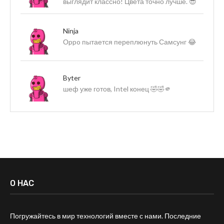
выглядит классно! Цвета точно лучше. 😎
Ninja
Оppo пытается переплюнуть Самсунг 😂
Byter
шеф уже готов, Intel конец 🤣🤣🫵
О НАС
Погружайтесь в мир технологий вместе с нами. Последние