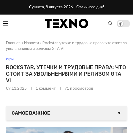
Суббота, 8 августа 2026 - Отличного дня!
Главная
»
Новости
»
Rockstar, утечки и трудовые права: что стоит за
увольнениями и релизом GTA VI
Игры
ROCKSTAR, УТЕЧКИ И ТРУДОВЫЕ ПРАВА: ЧТО
СТОИТ ЗА УВОЛЬНЕНИЯМИ И РЕЛИЗОМ GTA
VI
09.11.2025
1 коммент
71
просмотров
САМОЕ ВАЖНОЕ
▼