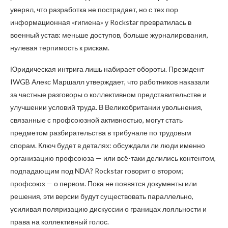
уверял, что разработка не пострадает, но с тех пор
информационная «гигиена» у Rockstar превратилась в
военный устав: меньше доступов, больше журналирования,
нулевая терпимость к рискам.
Юридическая интрига лишь набирает обороты. Президент
IWGB Алекс Маршалл утверждает, что работников наказали
за частные разговоры о коллективном представительстве и
улучшении условий труда. В Великобритании увольнения,
связанные с профсоюзной активностью, могут стать
предметом разбирательства в трибунале по трудовым
спорам. Ключ будет в деталях: обсуждали ли люди именно
организацию профсоюза — или всё-таки делились контентом,
подпадающим под NDA? Rockstar говорит о втором;
профсоюз — о первом. Пока не появятся документы или
решения, эти версии будут существовать параллельно,
усиливая поляризацию дискуссии о границах лояльности и
права на коллективный голос.