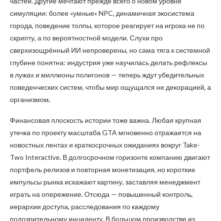
частей. Другие мечтают прежде всего о новом уровне
симуляции: более «умные» NPC, динамичная экосистема
города, поведение толпы, которое реагирует на игрока не по
скрипту, а по вероятностной модели. Слухи про
сверхизощрённый ИИ непроверены, но сама тяга к системной
глубине понятна: индустрия уже научилась делать рефлексы
в лужах и миллионы полигонов — теперь ждут убедительных
поведенческих систем, чтобы мир ощущался не декорацией, а
организмом.
Финансовая плоскость истории тоже важна. Любая крупная
утечка по проекту масштаба GTA мгновенно отражается на
новостных лентах и краткосрочных ожиданиях вокруг Take-
Two Interactive. В долгосрочном горизонте компанию двигают
портфель релизов и повторная монетизация, но короткие
импульсы рынка искажают картину, заставляя менеджмент
играть на опережение. Отсюда — повышенный контроль,
иерархии доступа, расследования по каждому
подозрительному инциденту. В большом производстве из