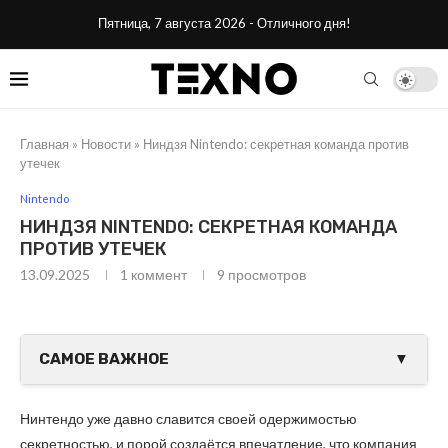
Пятница, 7 августа 2026 - Отличного дня!
Главная
»
Новости
»
Ниндзя Nintendo: секретная команда против
утечек
Nintendo
НИНДЗЯ NINTENDO: СЕКРЕТНАЯ КОМАНДА
ПРОТИВ УТЕЧЕК
13.09.2025
1 коммент
9
просмотров
САМОЕ ВАЖНОЕ
▼
Нинтендо уже давно славится своей одержимостью
секретностью, и порой создаётся впечатление, что компания