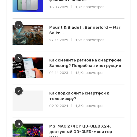
18.08.2025
1,7K просмотров
5
Mount & Blade II: Bannerlord — War
Sails:...
27.11.2025
1,9K просмотров
6
Как сменить регион на смартфоне
Samsung? Подробная инструкция
02.11.2023
15,K просмотров
7
Как подключить смартфон к
телевизору?
09.02.2021
1,3K просмотров
8
MSI MAG 274QP QD-OLED X24:
доступный QD-OLED-монитор