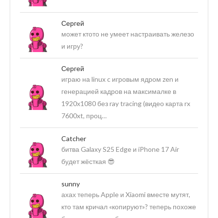
Сергей
может ктото не умеет настраивать железо
и игру?
Сергей
играю на linux c игровым ядром zen и
генерацией кадров на максималке в
1920х1080 без ray tracing (видео карта rx
7600xt, проц…
Catcher
битва Galaxy S25 Edge и iPhone 17 Air
будет жёсткая 😎
sunny
ахах теперь Apple и Xiaomi вместе мутят,
кто там кричал «копируют»? теперь похоже