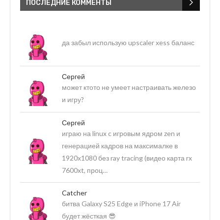
ПОСЛЕДНИЕ КОММЕНТЫ
да забыл использую upscaler xess баланс
Сергей
может ктото не умеет настраивать железо
и игру?
Сергей
играю на linux c игровым ядром zen и
генерацией кадров на максималке в
1920х1080 без ray tracing (видео карта rx
7600xt, проц…
Catcher
битва Galaxy S25 Edge и iPhone 17 Air
будет жёсткая 😎