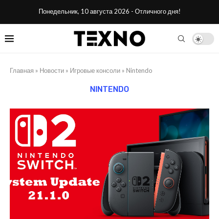
Понедельник, 10 августа 2026 - Отличного дня!
Главная
»
Новости
»
Игровые консоли
»
Nintendo
NINTENDO