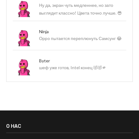
Ну да, экран чуть медленнее, но зато
выглядит классно! Цвета точно лучше. 😎
Ninja
Оppo пытается переплюнуть Самсунг 😂
Byter
шеф уже готов, Intel конец 🤣🤣🫵
О НАС