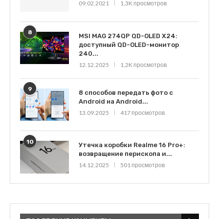
09.02.2021
1,3K просмотров
8
MSI MAG 274QP QD-OLED X24:
доступный QD-OLED-монитор
240...
12.12.2025
1,2K просмотров
9
8 способов передать фото с
Android на Android...
13.09.2025
417 просмотров
10
Утечка коробки Realme 16 Pro+:
возвращение перископа и...
14.12.2025
501 просмотров