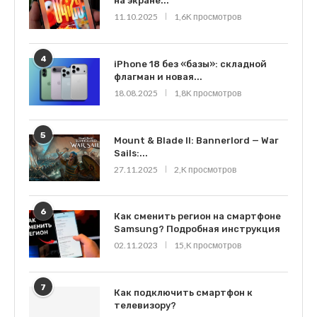
на экране...
11.10.2025
1,6K просмотров
4
iPhone 18 без «базы»: складной
флагман и новая...
18.08.2025
1,8K просмотров
5
Mount & Blade II: Bannerlord — War
Sails:...
27.11.2025
2,K просмотров
6
Как сменить регион на смартфоне
Samsung? Подробная инструкция
02.11.2023
15,K просмотров
7
Как подключить смартфон к
телевизору?