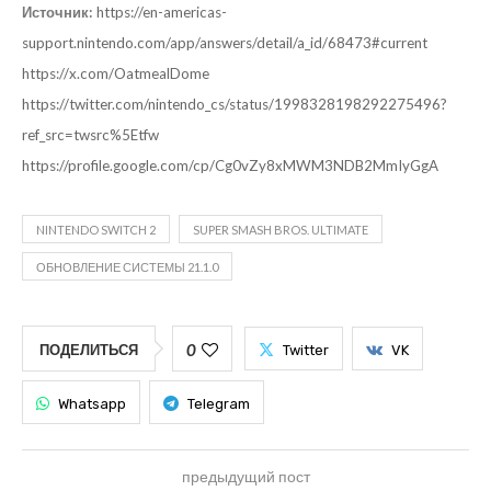
Источник:
https://en-americas-
support.nintendo.com/app/answers/detail/a_id/68473#current
https://x.com/OatmealDome
https://twitter.com/nintendo_cs/status/1998328198292275496?
ref_src=twsrc%5Etfw
https://profile.google.com/cp/Cg0vZy8xMWM3NDB2MmIyGgA
NINTENDO SWITCH 2
SUPER SMASH BROS. ULTIMATE
ОБНОВЛЕНИЕ СИСТЕМЫ 21.1.0
0
ПОДЕЛИТЬСЯ
Twitter
VK
Whatsapp
Telegram
предыдущий пост