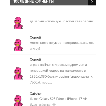
ПОСЛЕДНИЕ КОММЕНТЫ
да забыл использую upscaler xess баланс
Сергей
может ктото не умеет настраивать железо
и игру?
Сергей
играю на linux c игровым ядром zen и
генерацией кадров на максималке в
1920х1080 без ray tracing (видео карта rx
7600xt, проц…
Catcher
битва Galaxy S25 Edge и iPhone 17 Air
будет жёсткая 😎