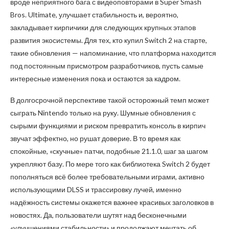
вроде неприятного бага с видеоповторами в Super Smash
Bros. Ultimate, улучшает стабильность и, вероятно,
закладывает кирпичики для следующих крупных этапов
развития экосистемы. Для тех, кто купил Switch 2 на старте,
такие обновления — напоминание, что платформа находится
под постоянным присмотром разработчиков, пусть самые
интересные изменения пока и остаются за кадром.
В долгосрочной перспективе такой осторожный темп может
сыграть Nintendo только на руку. Шумные обновления с
сырыми функциями и риском превратить консоль в кирпич
звучат эффектно, но рушат доверие. В то время как
спокойные, «скучные» патчи, подобные 21.1.0, шаг за шагом
укрепляют базу. По мере того как библиотека Switch 2 будет
пополняться всё более требовательными играми, активно
использующими DLSS и трассировку лучей, именно
надёжность системы окажется важнее красивых заголовков в
новостях. Да, пользователи шутят над бесконечными
«улучшениями стабильности» и продолжают мечтать об