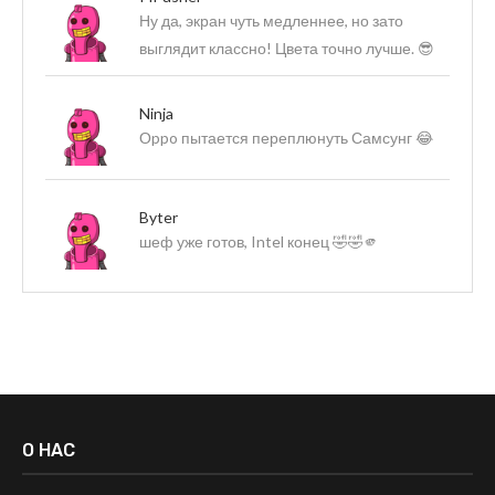
Ну да, экран чуть медленнее, но зато
выглядит классно! Цвета точно лучше. 😎
Ninja
Оppo пытается переплюнуть Самсунг 😂
Byter
шеф уже готов, Intel конец 🤣🤣🫵
О НАС