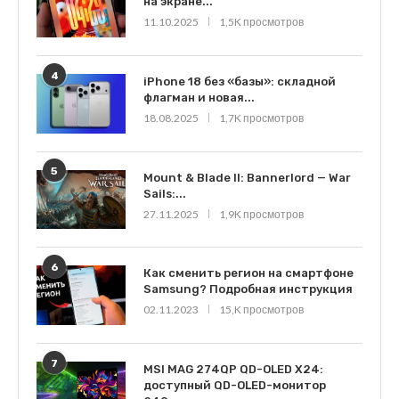
на экране...
11.10.2025
1,5K просмотров
4
iPhone 18 без «базы»: складной
флагман и новая...
18.08.2025
1,7K просмотров
5
Mount & Blade II: Bannerlord — War
Sails:...
27.11.2025
1,9K просмотров
6
Как сменить регион на смартфоне
Samsung? Подробная инструкция
02.11.2023
15,K просмотров
7
MSI MAG 274QP QD-OLED X24:
доступный QD-OLED-монитор