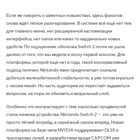
Если же говорить о заметных новшествах, здесь фанатов
снова ждёт лёгкое разочарование. В системе всё ещё нет тем
для главного меню, нет расширенной кастомизации
интерфейса, нет папок или каких-то кардинально новых
удобств. По ощущениям, оболочка Switch 2 почти не ушла
далеко от того, что мы видели в эпоху первой консоли. Для
платформы, которой ещё нет и года, такой консервативный
подход логичен: Nintendo явно предпочитает сначала
добиться железобетонной стабильности, а уже потом играться
с «косметикой». Но часть аудитории не перестаёт задаваться
вопросом, не пора ли обновить и визуальный слой.
Особенно это контрастирует с тем, насколько продвинутой
стала начинка устройства. Nintendo Switch 2 — это уже не
просто лёгкий апгрейд, а серьёзный скачок вперёд. Новая
платформа на базе чипа NVIDIA поддерживает DLSS и
трассировку лучей, и разработчики вроде CAPCOM уже