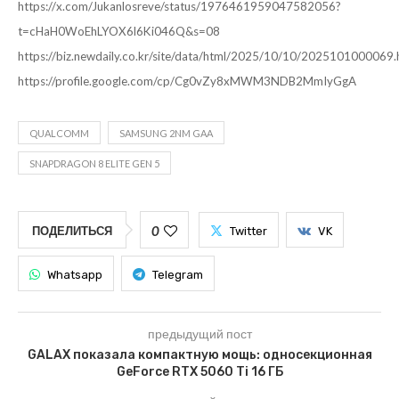
https://x.com/Jukanlosreve/status/1976461959047582056?
t=cHaH0WoEhLYOX6l6Ki046Q&s=08
https://biz.newdaily.co.kr/site/data/html/2025/10/10/2025101000069.
https://profile.google.com/cp/Cg0vZy8xMWM3NDB2MmIyGgA
QUALCOMM
SAMSUNG 2NM GAA
SNAPDRAGON 8 ELITE GEN 5
0
ПОДЕЛИТЬСЯ
Twitter
VK
Whatsapp
Telegram
предыдущий пост
GALAX показала компактную мощь: односекционная
GeForce RTX 5060 Ti 16 ГБ