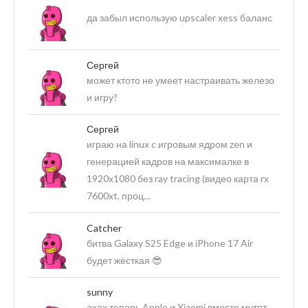
да забыл использую upscaler xess баланс
Сергей
может ктото не умеет настраивать железо
и игру?
Сергей
играю на linux c игровым ядром zen и
генерацией кадров на максималке в
1920х1080 без ray tracing (видео карта rx
7600xt, проц…
Catcher
битва Galaxy S25 Edge и iPhone 17 Air
будет жёсткая 😎
sunny
ахах теперь Apple и Xiaomi вместе мутят,