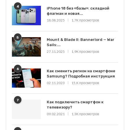
4
iPhone 18 без «базы»: складной
флагман и новая...
18.08.2025
1,7K просмотров
5
Mount & Blade II: Bannerlord — War
Sails:...
27.11.2025
1,9K просмотров
6
Как сменить регион на смартфоне
Samsung? Подробная инструкция
02.11.2023
15,K просмотров
7
Как подключить смартфон к
телевизору?
09.02.2021
1,3K просмотров