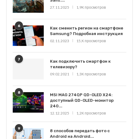
Sails:...
27.11.2025
1,9K просмотров
6
Как сменить регион на смартфоне
Samsung? Подробная инструкция
02.11.2023
15,K просмотров
7
Как подключить смартфон к
телевизору?
09.02.2021
1,3K просмотров
8
MSI MAG 274QP QD-OLED X24:
доступный QD-OLED-монитор
240...
12.12.2025
1,2K просмотров
9
8 способов передать фото с
Android на Android...