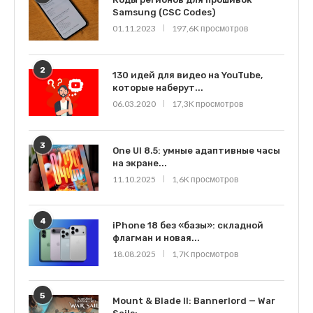
Samsung (CSC Codes)
01.11.2023
197,6K просмотров
2
130 идей для видео на YouTube,
которые наберут...
06.03.2020
17,3K просмотров
3
One UI 8.5: умные адаптивные часы
на экране...
11.10.2025
1,6K просмотров
4
iPhone 18 без «базы»: складной
флагман и новая...
18.08.2025
1,7K просмотров
5
Mount & Blade II: Bannerlord — War