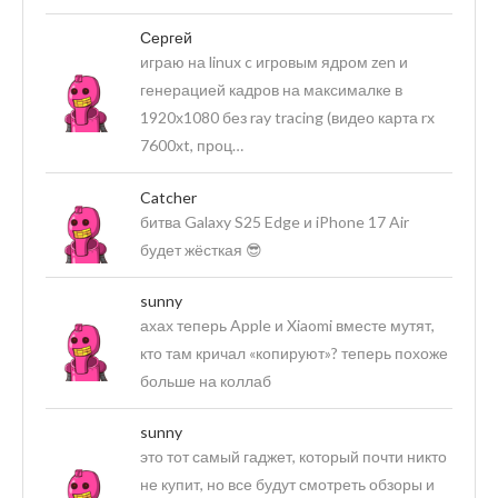
Сергей
играю на linux c игровым ядром zen и
генерацией кадров на максималке в
1920х1080 без ray tracing (видео карта rx
7600xt, проц…
Catcher
битва Galaxy S25 Edge и iPhone 17 Air
будет жёсткая 😎
sunny
ахах теперь Apple и Xiaomi вместе мутят,
кто там кричал «копируют»? теперь похоже
больше на коллаб
sunny
это тот самый гаджет, который почти никто
не купит, но все будут смотреть обзоры и