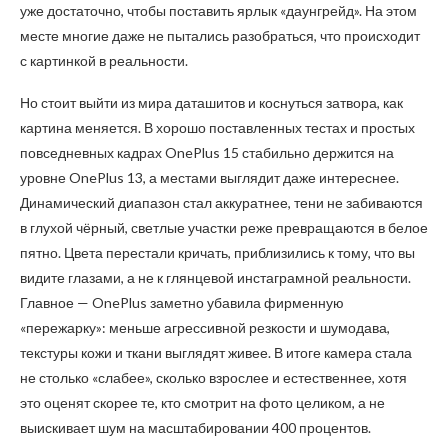
уже достаточно, чтобы поставить ярлык «даунгрейд». На этом
месте многие даже не пытались разобраться, что происходит
с картинкой в реальности.
Но стоит выйти из мира даташитов и коснуться затвора, как
картина меняется. В хорошо поставленных тестах и простых
повседневных кадрах OnePlus 15 стабильно держится на
уровне OnePlus 13, а местами выглядит даже интереснее.
Динамический диапазон стал аккуратнее, тени не забиваются
в глухой чёрный, светлые участки реже превращаются в белое
пятно. Цвета перестали кричать, приблизились к тому, что вы
видите глазами, а не к глянцевой инстаграмной реальности.
Главное — OnePlus заметно убавила фирменную
«пережарку»: меньше агрессивной резкости и шумодава,
текстуры кожи и ткани выглядят живее. В итоге камера стала
не столько «слабее», сколько взрослее и естественнее, хотя
это оценят скорее те, кто смотрит на фото целиком, а не
выискивает шум на масштабировании 400 процентов.