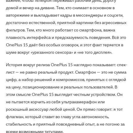
важнее, чтобы телефон переживал рабочий день, дорогу
домой и вечер на диване. Тем, кто снимает в основном в
авторежиме и выкладывает кадры в мессенджеры и соцсети,
достаточно естественной, приятной картинки без агрессивных
фильтров. Тем, кто много работает со смартфона, важна
плавность интерфейса и предсказуемость поведения. Всё это
OnePlus 15 даёт без особых оговорок, и этот факт теряется в
шуме вокруг «урезанного сенсора» и «не того дисплея».
История вокруг релиза OnePlus 15 наглядно показывает: спек-
лист — не равно реальный продукт. Смартфон — это не сумма
цифр, а набор решений и компромиссов, принятых с оглядкой
на цену, позиционирование и реальных пользователей. В
этом смысле OnePlus 15 выглядит честным устройством. Он
не пытается корчить из себя ультракамерафон или
роскошный аксессуар любой ценой. Он прямо говорит: я тот
флагман, который ставит во главу угла автономность,
стабильность и приятный повседневный опыт, а не погоню за
всеми возможными титулами.