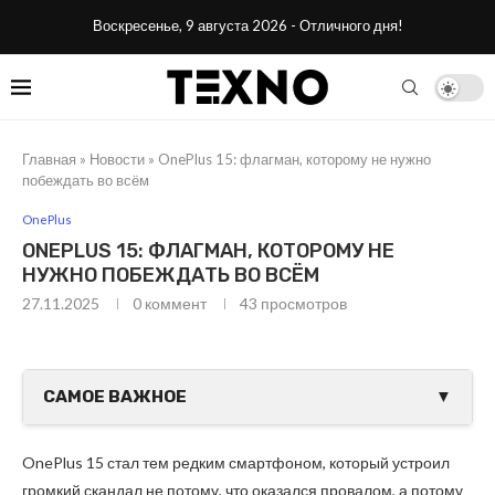
Воскресенье, 9 августа 2026 - Отличного дня!
Главная
»
Новости
»
OnePlus 15: флагман, которому не нужно
побеждать во всём
OnePlus
ONEPLUS 15: ФЛАГМАН, КОТОРОМУ НЕ
НУЖНО ПОБЕЖДАТЬ ВО ВСЁМ
27.11.2025
0 коммент
43
просмотров
САМОЕ ВАЖНОЕ
▼
OnePlus 15 стал тем редким смартфоном, который устроил
громкий скандал не потому, что оказался провалом, а потому