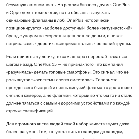
безумную автономность. Но реалии бизнеса другие. OnePlus
и Oppo делят технологии, но не обязаны выпускать
одинаковые флагманы в лоб. OnePlus исторически
позиционируется как более доступный, более «энтузиастский»
бренд с упором на скорость и ценность за деньги, а не как
витрина самых дорогих экспериментальных решений группы.
Если принять эту логику, то сам аппарат перестаёт казаться
шагом назад. OnePlus 15 — не признак того, что компания
«разучилась» делать топовые смартфоны. Это сигнал, что её
роль внутри экосистемы слегка сместилась. Теперь это
прежде всего быстрый и очень живучий флагман с достаточно
сильной камерой, а не флагман, который во что бы то ни стало
должен тягаться с самыми дорогими устройствами по каждой
строчке спецификаций.
Для огромного числа людей такой набор качеств звучит даже
более разумно. Тем, кто устал жить от зарядки до зарядки,