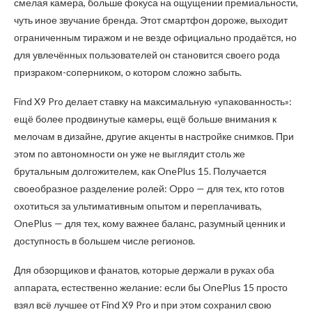
смелая камера, больше фокуса на ощущении премиальности,
чуть иное звучание бренда. Этот смартфон дороже, выходит
ограниченным тиражом и не везде официально продаётся, но
для увлечённых пользователей он становится своего рода
призраком-соперником, о котором сложно забыть.
Find X9 Pro делает ставку на максимальную «упакованность»:
ещё более продвинутые камеры, ещё больше внимания к
мелочам в дизайне, другие акценты в настройке снимков. При
этом по автономности он уже не выглядит столь же
брутальным долгожителем, как OnePlus 15. Получается
своеобразное разделение ролей: Oppo — для тех, кто готов
охотиться за ультимативным опытом и переплачивать,
OnePlus — для тех, кому важнее баланс, разумный ценник и
доступность в большем числе регионов.
Для обзорщиков и фанатов, которые держали в руках оба
аппарата, естественно желание: если бы OnePlus 15 просто
взял всё лучшее от Find X9 Pro и при этом сохранил свою