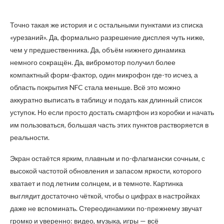
Точно такая же история и с остальными пунктами из списка
«урезаний». Да, формально разрешение дисплея чуть ниже,
чем у предшественника. Да, объём нижнего динамика
немного сокращён. Да, вибромотор получил более
компактный форм-фактор, один микрофон где-то исчез, а
область покрытия NFC стала меньше. Всё это можно
аккуратно выписать в таблицу и подать как длинный список
уступок. Но если просто достать смартфон из коробки и начать
им пользоваться, большая часть этих пунктов растворяется в
реальности.
Экран остаётся ярким, плавным и по-флагмански сочным, с
высокой частотой обновления и запасом яркости, которого
хватает и под летним солнцем, и в темноте. Картинка
выглядит достаточно чёткой, чтобы о цифрах в настройках
даже не вспоминать. Стереодинамики по-прежнему звучат
громко и уверенно: видео, музыка, игры — всё