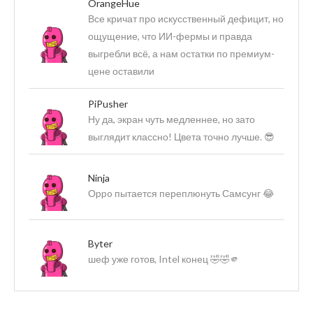
OrangeHue
Все кричат про искусственный дефицит, но
ощущение, что ИИ-фермы и правда
выгребли всё, а нам остатки по премиум-
цене оставили
PiPusher
Ну да, экран чуть медленнее, но зато
выглядит классно! Цвета точно лучше. 😎
Ninja
Оppo пытается переплюнуть Самсунг 😂
Byter
шеф уже готов, Intel конец 🤣🤣🫵