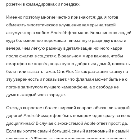
розетки в командировках и поездках.
Именно поэтому многие честно признаются: да, я готов
обменять гипотетическое улучшение камеры на такой
аккумулятор в любом Android-флагмане. Большинство людей
куда болезненнее переживает внезапную разрядку к шести
вечера, чем лёгкую разницу в детализации ночного кадра
после сжатия в соцсетях. В реальном мире важнее, чтобы
смартфон не подвёл, когда нужно добраться домой, показать
билет или вызвать такси. OnePlus 15 как раз ставит ставку на
эту уверенность и показывает, что флагман может быть не о
погоне за титулом лучшего камерафона, а о свободе не
думать каждый час о зарядке.
Отсюда вырастает более широкий вопрос: обязан ли каждый
дорогой Android-смартфон быть номером один сразу во всех
дисциплинах? В случае с экосистемой Apple ответ прост: да.
Если вы хотите самый большой, самый автономный и самый
продвинутый iPhone, вы автоматически смотрите в сторону