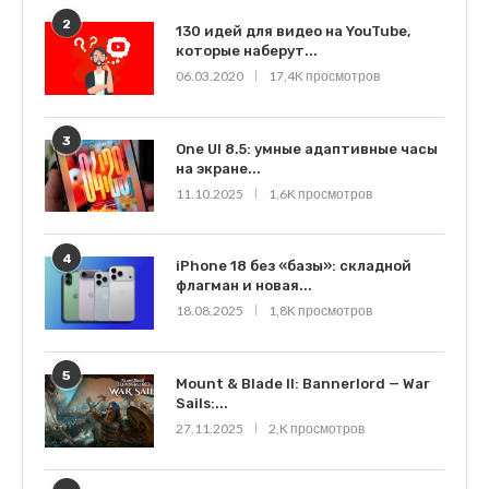
2
130 идей для видео на YouTube,
которые наберут...
06.03.2020
17,4K просмотров
3
One UI 8.5: умные адаптивные часы
на экране...
11.10.2025
1,6K просмотров
4
iPhone 18 без «базы»: складной
флагман и новая...
18.08.2025
1,8K просмотров
5
Mount & Blade II: Bannerlord — War
Sails:...
27.11.2025
2,K просмотров