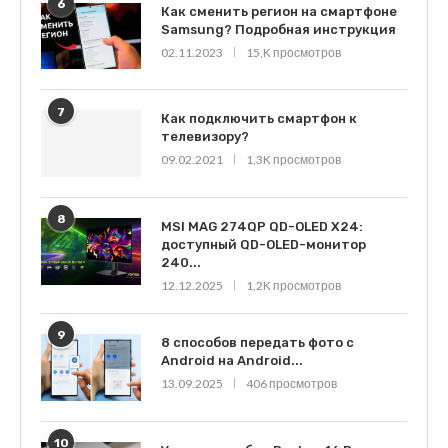
6
Как сменить регион на смартфоне
Samsung? Подробная инструкция
02.11.2023
15,K просмотров
7
Как подключить смартфон к
телевизору?
09.02.2021
1,3K просмотров
8
MSI MAG 274QP QD-OLED X24:
доступный QD-OLED-монитор
240...
12.12.2025
1,2K просмотров
9
8 способов передать фото с
Android на Android...
13.09.2025
406 просмотров
10