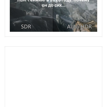
г в 2025 году: почему
Rage bait: слово 
он до сих...
зеркало наш