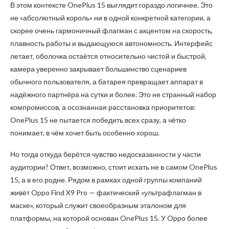
В этом контексте OnePlus 15 выглядит гораздо логичнее. Это
не «абсолютный король» ни в одной конкретной категории, а
скорее очень гармоничный флагман с акцентом на скорость,
плавность работы и выдающуюся автономность. Интерфейс
летает, оболочка остаётся относительно чистой и быстрой,
камера уверенно закрывает большинство сценариев
обычного пользователя, а батарея превращает аппарат в
надёжного партнёра на сутки и более. Это не странный набор
компромиссов, а осознанная расстановка приоритетов:
OnePlus 15 не пытается победить всех сразу, а чётко
понимает, в чём хочет быть особенно хорош.
Но тогда откуда берётся чувство недосказанности у части
аудитории? Ответ, возможно, стоит искать не в самом OnePlus
15, а в его родне. Рядом в рамках одной группы компаний
живёт Oppo Find X9 Pro — фактический «ультрафлагман в
маске», который служит своеобразным эталоном для
платформы, на которой основан OnePlus 15. У Oppo более