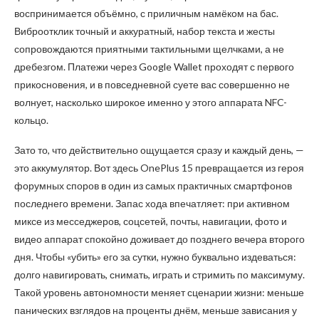
воспринимается объёмно, с приличным намёком на бас.
Виброотклик точный и аккуратный, набор текста и жесты
сопровождаются приятными тактильными щелчками, а не
дребезгом. Платежи через Google Wallet проходят с первого
прикосновения, и в повседневной суете вас совершенно не
волнует, насколько широкое именно у этого аппарата NFC-
кольцо.
Зато то, что действительно ощущается сразу и каждый день, —
это аккумулятор. Вот здесь OnePlus 15 превращается из героя
форумных споров в один из самых практичных смартфонов
последнего времени. Запас хода впечатляет: при активном
миксе из месседжеров, соцсетей, почты, навигации, фото и
видео аппарат спокойно доживает до позднего вечера второго
дня. Чтобы «убить» его за сутки, нужно буквально издеваться:
долго навигировать, снимать, играть и стримить по максимуму.
Такой уровень автономности меняет сценарии жизни: меньше
панических взглядов на проценты днём, меньше зависания у