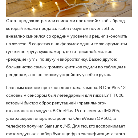
Старт продаж встретили списками претензий: якобы бренд,
который годами продавал себя лозунгом never settle,
внезапно смирился со средним уровнем и решил экономить
на железе. В соцсетях и на форумах одни и те же аргументы
гуляли по кругу: хуже камера, не тот дисплей, мелкие
«режущие» углы по звуку и виброотклику. Важно другое:
большинство самых громких критиков судили по таблицам и
рендерам, а не по живому устройству у себя в руках.
Главным камнем преткновения стала камера. В OnePlus 13
основным сенсором был легендарный для гиков LYT T808,
который быстро оброс репутацией «правильного»
флагманского модуля. В OnePlus 15 его сменил IMX906,
ультраширик теперь построен на OmniVision OV50D, а
телефото получил Samsung JN5. Для тех, кто воспринимает
фотомодуль как набор букв и цифр в спецификациях, этого