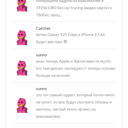
генерацией кадров на максималке в
1920х1080 без ray tracing (видео карта rx
7600xt, проц…
Catcher
битва Galaxy S25 Edge и iPhone 17 Air
будет жёсткая 😎
sunny
ахах теперь Apple и Xiaomi вместе мутят,
кто там кричал «копируют»? теперь похоже
больше на коллаб
sunny
это тот самый гаджет, который почти никто
не купит, но все будут смотреть обзоры и
мечтать, чистый техно-флекс на
максималках