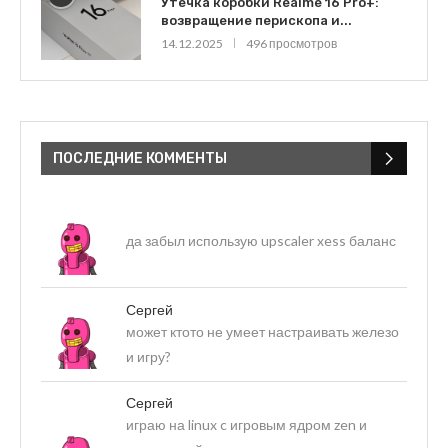
Утечка коробки Realme 16 Pro+:
возвращение перископа и...
14.12.2025
496 просмотров
ПОСЛЕДНИЕ КОММЕНТЫ
да забыл использую upscaler xess баланс
Сергей
может ктото не умеет настраивать железо
и игру?
Сергей
играю на linux c игровым ядром zen и