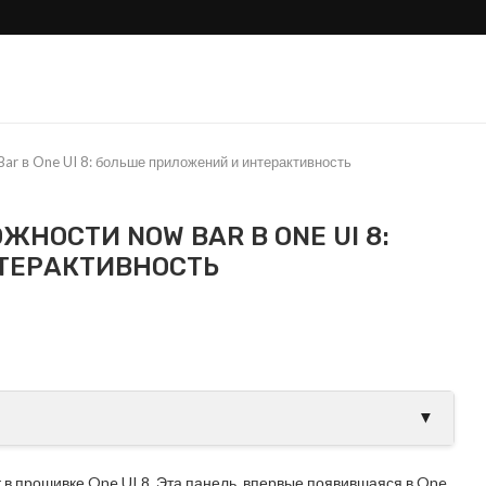
ar в One UI 8: больше приложений и интерактивность
НОСТИ NOW BAR В ONE UI 8:
ТЕРАКТИВНОСТЬ
ли Samsung тихо
Galaxy S26 Ultra проти
овой Apple?
S25 Ultra: где настоящие.
▼
 в прошивке One UI 8. Эта панель, впервые появившаяся в One