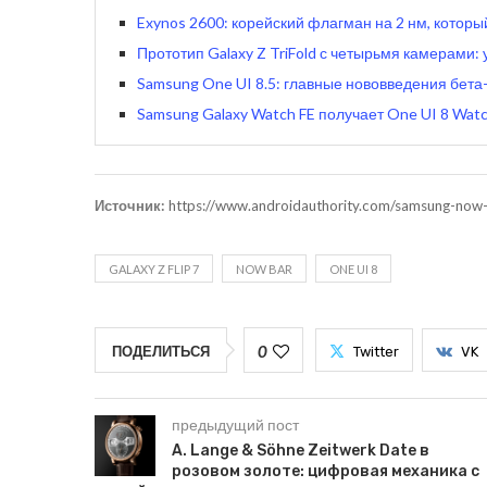
Exynos 2600: корейский флагман на 2 нм, которы
Прототип Galaxy Z TriFold с четырьмя камерами: 
Samsung One UI 8.5: главные нововведения бета-
Samsung Galaxy Watch FE получает One UI 8 Watc
Источник:
https://www.androidauthority.com/samsung-no
GALAXY Z FLIP 7
NOW BAR
ONE UI 8
0
ПОДЕЛИТЬСЯ
Twitter
VK
предыдущий пост
A. Lange & Söhne Zeitwerk Date в
розовом золоте: цифровая механика с