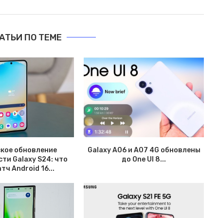
АТЬИ ПО ТЕМЕ
кое обновление
Galaxy A06 и A07 4G обновлены
ти Galaxy S24: что
до One UI 8...
тч Android 16...