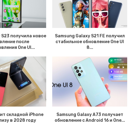
y S23 получила новое
Samsung Galaxy S21 FE получил
вление после
стабильное обновление One UI
вления One UI...
8...
вит складной iPhone
Samsung Galaxy A73 получает
елизу в 2028 году
обновление с Android 16 и One...