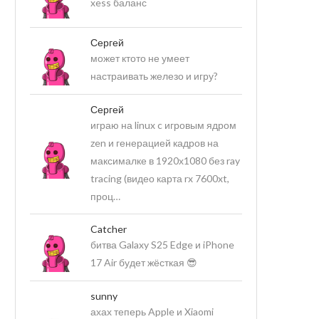
xess баланс
Сергей
может ктото не умеет
настраивать железо и игру?
Сергей
играю на linux c игровым ядром
zen и генерацией кадров на
максималке в 1920х1080 без ray
tracing (видео карта rx 7600xt,
проц…
Catcher
битва Galaxy S25 Edge и iPhone
17 Air будет жёсткая 😎
sunny
ахах теперь Apple и Xiaomi