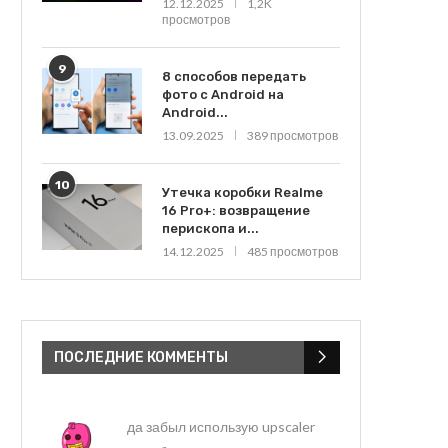
12.12.2025
1,2K
просмотров
9
8 способов передать
фото с Android на
Android...
13.09.2025
389 просмотров
10
Утечка коробки Realme
16 Pro+: возвращение
перископа и...
14.12.2025
485 просмотров
ПОСЛЕДНИЕ КОММЕНТЫ
да забыл использую upscaler