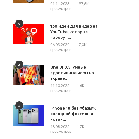
01.11.2023
197,6K
просмотров
2
130 идей для видео на
YouTube, которые
наберут...
06.03.2020
17,3K
просмотров
3
One UI 8.5: умные
адаптивные часы на
экране...
11.10.2025
1,6K
просмотров
4
iPhone 18 без «базы»:
складной флагман и
новая...
18.08.2025
1,7K
просмотров