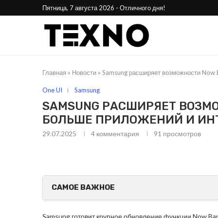
Пятница, 7 августа 2026 - Отличного дня!
Главная
»
Новости
»
Samsung расширяет возможности Now B
One UI
Samsung
SAMSUNG РАСШИРЯЕТ ВОЗМОЖ
БОЛЬШЕ ПРИЛОЖЕНИЙ И ИН
29.07.2025
4 комментария
91
просмотров
25
Phone Awards 2025:
Стала 
лучшие смартфоны года
н
САМОЕ ВАЖНОЕ
Samsung готовит крупное обновление функции Now Bar