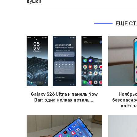
душой
ЕЩЕ СТ
Galaxy S26 Ultra и панель Now
Ноябрьс
Bar: одна мелкая деталь,...
безопаснос
даёт па