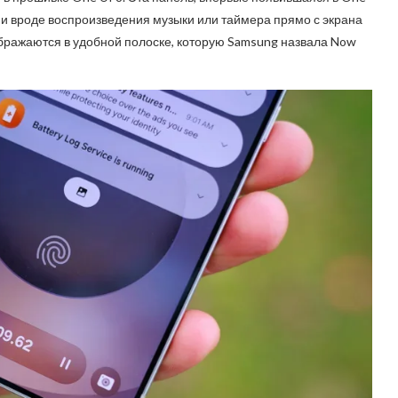
ами вроде воспроизведения музыки или таймера прямо с экрана
ображаются в удобной полоске, которую Samsung назвала Now