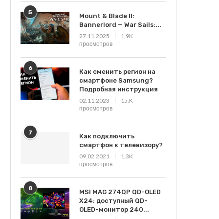
5
Mount & Blade II:
Bannerlord — War Sails:...
27.11.2025
1,9K
просмотров
6
Как сменить регион на
смартфоне Samsung?
Подробная инструкция
02.11.2023
15,K
просмотров
7
Как подключить
смартфон к телевизору?
09.02.2021
1,3K
просмотров
8
MSI MAG 274QP QD-OLED
X24: доступный QD-
OLED-монитор 240...