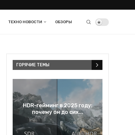
ТЕХНО НОВОСТИ
ОБЗОРЫ
ГОРЯЧИЕ ТЕМЫ
в
HDR-гейминг в 2025 году:
Rage bai
..
почему он до сих...
и зе