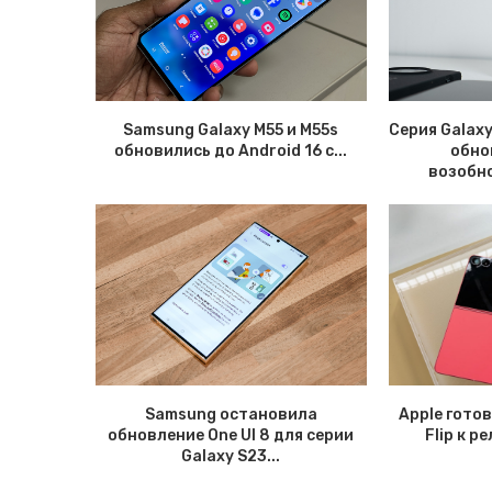
Samsung Galaxy M55 и M55s
Серия Galax
обновились до Android 16 с...
обно
возобно
Samsung остановила
Apple гото
обновление One UI 8 для серии
Flip к р
Galaxy S23...