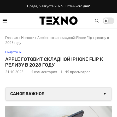
Среда, 5 августа 2026 - Отличного дня!
Главная
»
Новости
»
Apple готовит складной iPhone Flip к релизу в
2028 году
Смартфоны
APPLE ГОТОВИТ СКЛАДНОЙ IPHONE FLIP К
РЕЛИЗУ В 2028 ГОДУ
21.10.2025
4 комментария
45
просмотров
САМОЕ ВАЖНОЕ
▼