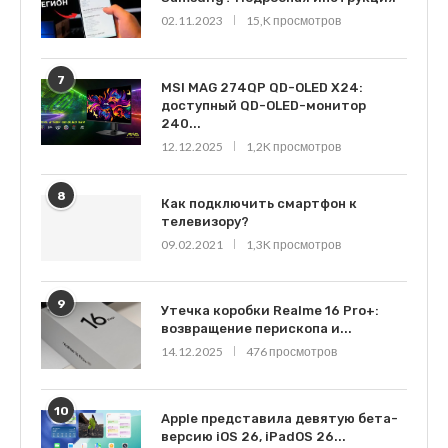
02.11.2023
15,K просмотров
7
MSI MAG 274QP QD-OLED X24:
доступный QD-OLED-монитор
240...
12.12.2025
1,2K просмотров
8
Как подключить смартфон к
телевизору?
09.02.2021
1,3K просмотров
9
Утечка коробки Realme 16 Pro+:
возвращение перископа и...
14.12.2025
476 просмотров
10
Apple представила девятую бета-
версию iOS 26, iPadOS 26...