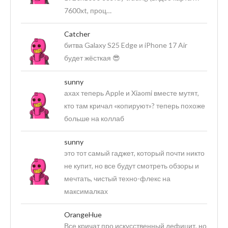
7600xt, проц…
Catcher
битва Galaxy S25 Edge и iPhone 17 Air
будет жёсткая 😎
sunny
ахах теперь Apple и Xiaomi вместе мутят,
кто там кричал «копируют»? теперь похоже
больше на коллаб
sunny
это тот самый гаджет, который почти никто
не купит, но все будут смотреть обзоры и
мечтать, чистый техно-флекс на
максималках
OrangeHue
Все кричат про искусственный дефицит, но