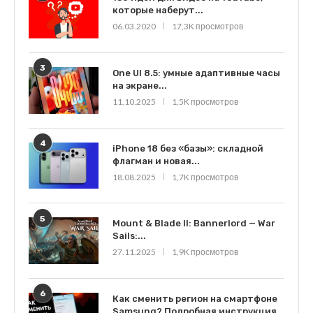
которые наберут...
06.03.2020
17,3K просмотров
3
One UI 8.5: умные адаптивные часы
на экране...
11.10.2025
1,5K просмотров
4
iPhone 18 без «базы»: складной
флагман и новая...
18.08.2025
1,7K просмотров
5
Mount & Blade II: Bannerlord — War
Sails:...
27.11.2025
1,9K просмотров
6
Как сменить регион на смартфоне
Samsung? Подробная инструкция