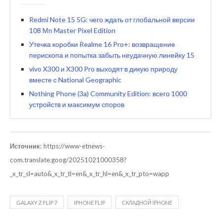
Redmi Note 15 5G: чего ждать от глобальной версии
108 Мп Master Pixel Edition
Утечка коробки Realme 16 Pro+: возвращение
перископа и попытка забыть неудачную линейку 15
vivo X300 и X300 Pro выходят в дикую природу
вместе с National Geographic
Nothing Phone (3a) Community Edition: всего 1000
устройств и максимум споров
Источник:
https://www-etnews-
com.translate.goog/20251021000358?
_x_tr_sl=auto&_x_tr_tl=en&_x_tr_hl=en&_x_tr_pto=wapp
GALAXY Z FLIP 7
IPHONE FLIP
СКЛАДНОЙ IPHONE