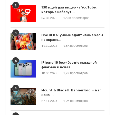
2
130 идей для видео на YouTube,
которые наберут...
06.03.2020
17,3K просмотров
3
One UI 8.5: умные адаптивные часы
на экране...
11.10.2025
1,6K просмотров
4
iPhone 18 без «базы»: складной
флагман и новая...
18.08.2025
1,7K просмотров
5
Mount & Blade II: Bannerlord — War
Sails:...
27.11.2025
1,9K просмотров