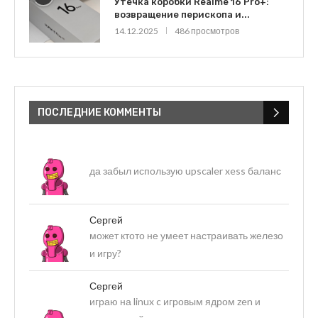
Утечка коробки Realme 16 Pro+:
возвращение перископа и...
14.12.2025
486 просмотров
ПОСЛЕДНИЕ КОММЕНТЫ
да забыл использую upscaler xess баланс
Сергей
может ктото не умеет настраивать железо
и игру?
Сергей
играю на linux c игровым ядром zen и