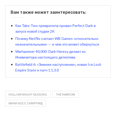
Вам также может заинтересовать:
Как Take-Two превратила провал Perfect Dark в
запуск новой студии 2K
Почему Netflix считает WB Games «относительно
незначительными» — и чем это может обернуться
Warhammer 40,000: Dark Heresy делает из
Инквизитора настоящего детектива
Battlefield 6: «Зимнее наступление», новая Ice Lock
Empire State и патч 1.1.3.0
HOLLOW KNIGHT SILKSONG
THE MARROW
МИНИ-БОСС СКÁРРГАРД