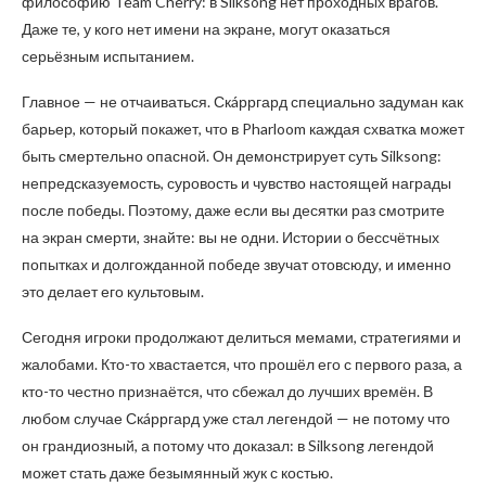
философию Team Cherry: в Silksong нет проходных врагов.
Даже те, у кого нет имени на экране, могут оказаться
серьёзным испытанием.
Главное — не отчаиваться. Скáрргард специально задуман как
барьер, который покажет, что в Pharloom каждая схватка может
быть смертельно опасной. Он демонстрирует суть Silksong:
непредсказуемость, суровость и чувство настоящей награды
после победы. Поэтому, даже если вы десятки раз смотрите
на экран смерти, знайте: вы не одни. Истории о бессчётных
попытках и долгожданной победе звучат отовсюду, и именно
это делает его культовым.
Сегодня игроки продолжают делиться мемами, стратегиями и
жалобами. Кто-то хвастается, что прошёл его с первого раза, а
кто-то честно признаётся, что сбежал до лучших времён. В
любом случае Скáрргард уже стал легендой — не потому что
он грандиозный, а потому что доказал: в Silksong легендой
может стать даже безымянный жук с костью.