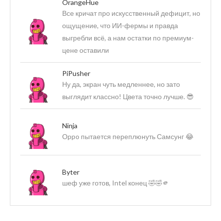
OrangeHue
Все кричат про искусственный дефицит, но
ощущение, что ИИ-фермы и правда
выгребли всё, а нам остатки по премиум-
цене оставили
PiPusher
Ну да, экран чуть медленнее, но зато
выглядит классно! Цвета точно лучше. 😎
Ninja
Оppo пытается переплюнуть Самсунг 😂
Byter
шеф уже готов, Intel конец 🤣🤣🫵