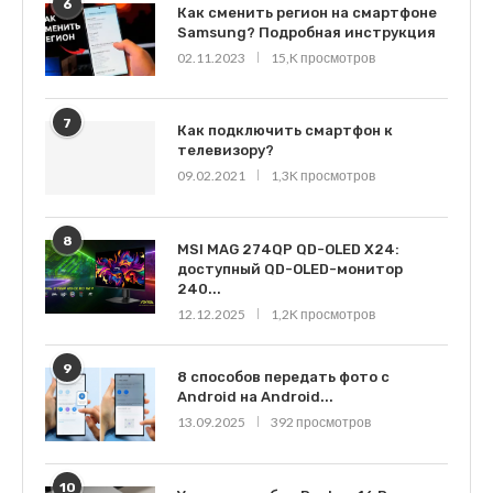
6
Как сменить регион на смартфоне
Samsung? Подробная инструкция
02.11.2023
15,K просмотров
7
Как подключить смартфон к
телевизору?
09.02.2021
1,3K просмотров
8
MSI MAG 274QP QD-OLED X24:
доступный QD-OLED-монитор
240...
12.12.2025
1,2K просмотров
9
8 способов передать фото с
Android на Android...
13.09.2025
392 просмотров
10