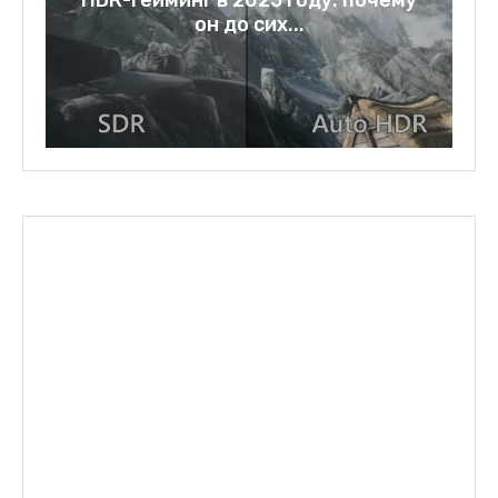
ему
Rage bait: слово года 2025 и
зеркало нашей...