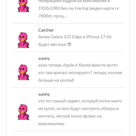
генерацией кадров на максималке в
1920х1080 без ray tracing (видео карта rx
7600xt, проц…
Catcher
битва Galaxy S25 Edge и iPhone 17 Air
будет жёсткая 😎
sunny
ахах теперь Apple и Xiaomi вместе мутят,
кто там кричал «копируют»? теперь похоже
больше на коллаб
sunny
это тот самый гаджет, который почти никто
не купит, но все будут смотреть обзоры и
мечтать, чистый техно-флекс на
максималках