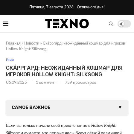
Пятница, 7 августа 2026 - Отличного дня!
Главная
»
Новости
»
Скáрргард: неожиданный кошмар для игроков
Hollow Knight: Silksong
Игры
СКÁРРГАРД: НЕОЖИДАННЫЙ КОШМАР ДЛЯ
ИГРОКОВ HOLLOW KNIGHT: SILKSONG
06.09.2025
1 коммент
759
просмотров
САМОЕ ВАЖНОЕ
▼
Если вы только начали своё приключение в
Hollow Knight:
Silksong
и думаете, что первые часы будут лёгкой разминкой,