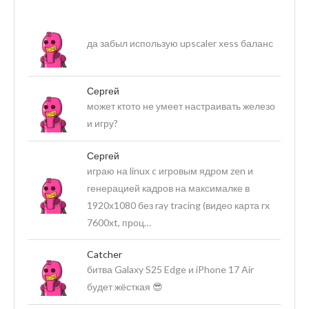
да забыл использую upscaler xess баланс
Сергей
может ктото не умеет настраивать железо
и игру?
Сергей
играю на linux c игровым ядром zen и
генерацией кадров на максималке в
1920х1080 без ray tracing (видео карта rx
7600xt, проц…
Catcher
битва Galaxy S25 Edge и iPhone 17 Air
будет жёсткая 😎