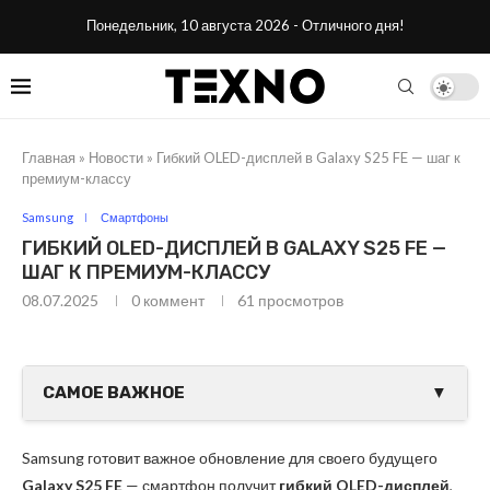
Понедельник, 10 августа 2026 - Отличного дня!
Главная
»
Новости
»
Гибкий OLED-дисплей в Galaxy S25 FE — шаг к
премиум-классу
Samsung
Смартфоны
ГИБКИЙ OLED-ДИСПЛЕЙ В GALAXY S25 FE —
ШАГ К ПРЕМИУМ-КЛАССУ
08.07.2025
0 коммент
61
просмотров
САМОЕ ВАЖНОЕ
▼
Samsung готовит важное обновление для своего будущего
Galaxy S25 FE
— смартфон получит
гибкий OLED-дисплей
,