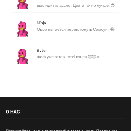
выглядит классно! Цвета точно лучше. 😎
Ninja
Оppo пытается переплюнуть Самсунг 😂
Byter
шеф уже готов, Intel конец 🤣🤣🫵
О НАС
Погружайтесь в мир технологий вместе с нами. Последние