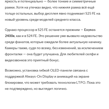
яркость и потенциально — более тонкие и симметричные
рамки. Хотя на утечках видно, что нижняя рамка всё ещё
толще остальных, выбор дисплея явно поднимает S25 FE на
новый уровень среди моделей среднего класса.
Однако процессор в S25 FE останется прежним —
Exynos
2400e
, как и в S24 FE. Это решение уже вызвало недовольство
среди фанатов, которые ожидали более актуальную начинку.
Камеры также, судя по всему, без изменений, за исключением
фронталки — она будет улучшена. Для любителей селфи и
видеозвонков это приятный бонус.
Возможно, установка гибкой OLED-панели связана с
поддержкой Always-On Display и анимаций на экране
блокировки, что может требовать технологии LTPO. Пока это
не подтверждено, но выглядит логично.