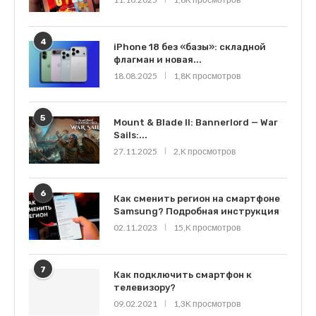
4
iPhone 18 без «базы»: складной
флагман и новая...
18.08.2025
1,8K просмотров
5
Mount & Blade II: Bannerlord — War
Sails:...
27.11.2025
2,K просмотров
6
Как сменить регион на смартфоне
Samsung? Подробная инструкция
02.11.2023
15,K просмотров
7
Как подключить смартфон к
телевизору?
09.02.2021
1,3K просмотров