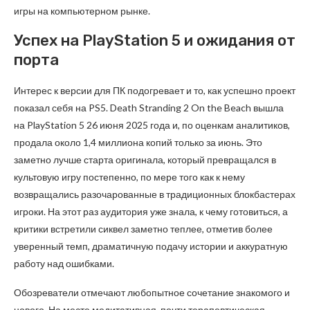
игры на компьютерном рынке.
Успех на PlayStation 5 и ожидания от
порта
Интерес к версии для ПК подогревает и то, как успешно проект
показал себя на PS5. Death Stranding 2 On the Beach вышла
на PlayStation 5 26 июня 2025 года и, по оценкам аналитиков,
продала около 1,4 миллиона копий только за июнь. Это
заметно лучше старта оригинала, который превращался в
культовую игру постепенно, по мере того как к нему
возвращались разочарованные в традиционных блокбастерах
игроки. На этот раз аудитория уже знала, к чему готовиться, а
критики встретили сиквел заметно теплее, отметив более
уверенный темп, драматичную подачу истории и аккуратную
работу над ошибками.
Обозреватели отмечают любопытное сочетание знакомого и
нового. На месте медитативная, почти терапевтическая