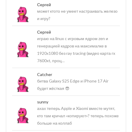
Сергей
может ктото не умеет настраивать железо
и игру?
Сергей
играю на linux c игровым ядром zen и
генерацией кадров на максималке в
1920х1080 без ray tracing (видео карта rx
7600xt, проц…
Catcher
битва Galaxy S25 Edge и iPhone 17 Air
будет жёсткая 😎
sunny
ахах теперь Apple и Xiaomi вместе мутят,
кто там кричал «копируют»? теперь похоже
больше на коллаб