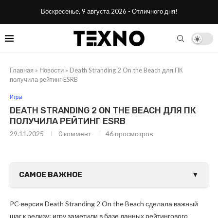
Воскресенье, 9 августа 2026 - Отличного дня!
Главная
»
Новости
»
Death Stranding 2 On the Beach для ПК
получила рейтинг ESRB
Игры
DEATH STRANDING 2 ON THE BEACH ДЛЯ ПК
ПОЛУЧИЛА РЕЙТИНГ ESRB
29.11.2025
0 коммент
46
просмотров
САМОЕ ВАЖНОЕ
▼
PC-версия Death Stranding 2 On the Beach сделала важный
шаг к релизу: игру заметили в базе данных рейтингового