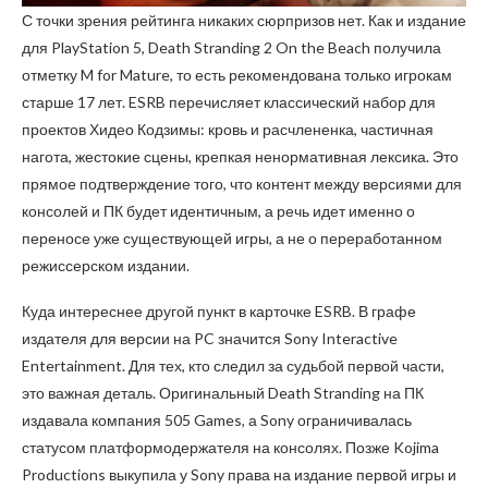
С точки зрения рейтинга никаких сюрпризов нет. Как и издание
для PlayStation 5, Death Stranding 2 On the Beach получила
отметку M for Mature, то есть рекомендована только игрокам
старше 17 лет. ESRB перечисляет классический набор для
проектов Хидео Кодзимы: кровь и расчлененка, частичная
нагота, жестокие сцены, крепкая ненормативная лексика. Это
прямое подтверждение того, что контент между версиями для
консолей и ПК будет идентичным, а речь идет именно о
переносе уже существующей игры, а не о переработанном
режиссерском издании.
Куда интереснее другой пункт в карточке ESRB. В графе
издателя для версии на PC значится Sony Interactive
Entertainment. Для тех, кто следил за судьбой первой части,
это важная деталь. Оригинальный Death Stranding на ПК
издавала компания 505 Games, а Sony ограничивалась
статусом платформодержателя на консолях. Позже Kojima
Productions выкупила у Sony права на издание первой игры и