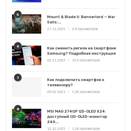
5
Mount & Blade II: Bannerlord — War
Sails:...
27.11.2025
2,K просмотров
6
Как сменить регион на смартфоне
Samsung? Подробная инструкция
02.11.2023
15,K просмотров
7
Как подключить смартфон к
телевизору?
09.02.2021
1,3K просмотров
8
MSI MAG 274QP QD-OLED X24:
доступный QD-OLED-монитор
240...
12.12.2025
1,2K просмотров