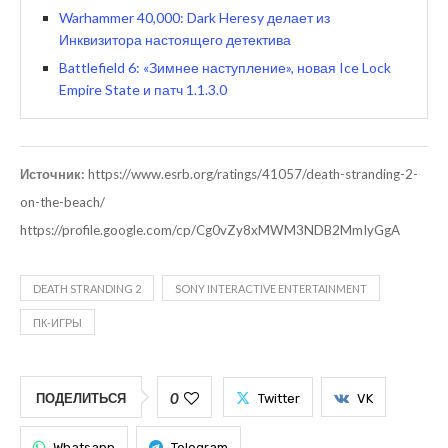
Warhammer 40,000: Dark Heresy делает из
Инквизитора настоящего детектива
Battlefield 6: «Зимнее наступление», новая Ice Lock
Empire State и патч 1.1.3.0
Источник:
https://www.esrb.org/ratings/41057/death-stranding-2-
on-the-beach/
https://profile.google.com/cp/Cg0vZy8xMWM3NDB2MmIyGgA
DEATH STRANDING 2
SONY INTERACTIVE ENTERTAINMENT
ПК-ИГРЫ
0
ПОДЕЛИТЬСЯ
Twitter
VK
Whatsapp
Telegram