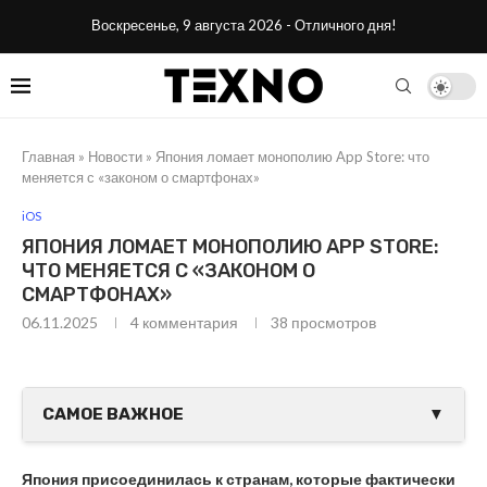
Воскресенье, 9 августа 2026 - Отличного дня!
Главная
»
Новости
»
Япония ломает монополию App Store: что
меняется с «законом о смартфонах»
iOS
ЯПОНИЯ ЛОМАЕТ МОНОПОЛИЮ APP STORE:
ЧТО МЕНЯЕТСЯ С «ЗАКОНОМ О
СМАРТФОНАХ»
06.11.2025
4 комментария
38
просмотров
САМОЕ ВАЖНОЕ
▼
Япония присоединилась к странам, которые фактически