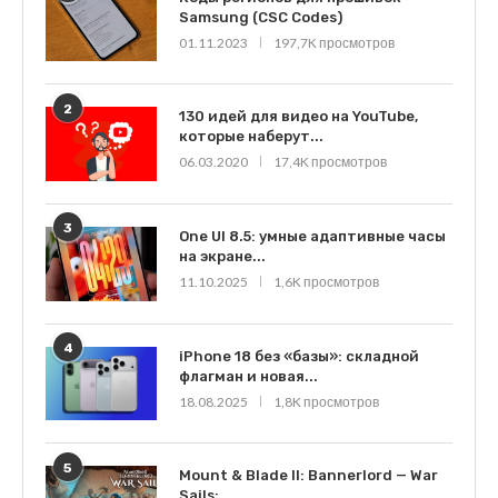
Samsung (CSC Codes)
01.11.2023
197,7K просмотров
2
130 идей для видео на YouTube,
которые наберут...
06.03.2020
17,4K просмотров
3
One UI 8.5: умные адаптивные часы
на экране...
11.10.2025
1,6K просмотров
4
iPhone 18 без «базы»: складной
флагман и новая...
18.08.2025
1,8K просмотров
5
Mount & Blade II: Bannerlord — War
Sails:...