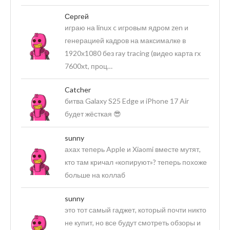
Сергей
играю на linux c игровым ядром zen и
генерацией кадров на максималке в
1920х1080 без ray tracing (видео карта rx
7600xt, проц…
Catcher
битва Galaxy S25 Edge и iPhone 17 Air
будет жёсткая 😎
sunny
ахах теперь Apple и Xiaomi вместе мутят,
кто там кричал «копируют»? теперь похоже
больше на коллаб
sunny
это тот самый гаджет, который почти никто
не купит, но все будут смотреть обзоры и