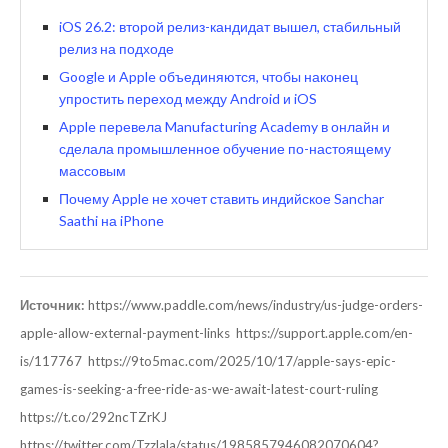
iOS 26.2: второй релиз-кандидат вышел, стабильный
релиз на подходе
Google и Apple объединяются, чтобы наконец
упростить переход между Android и iOS
Apple перевела Manufacturing Academy в онлайн и
сделала промышленное обучение по-настоящему
массовым
Почему Apple не хочет ставить индийское Sanchar
Saathi на iPhone
Источник:
https://www.paddle.com/news/industry/us-judge-orders-
apple-allow-external-payment-links
https://support.apple.com/en-
is/117767
https://9to5mac.com/2025/10/17/apple-says-epic-
games-is-seeking-a-free-ride-as-we-await-latest-court-ruling
https://t.co/292ncTZrKJ
https://twitter.com/Tzzlala/status/1985857946082070604?