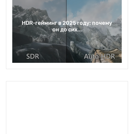
у
Rage bait: слово года 2025 и
зеркало нашей...