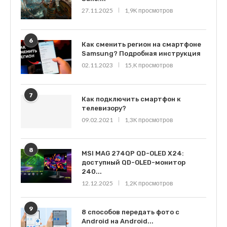
27.11.2025
1,9K просмотров
6
Как сменить регион на смартфоне
Samsung? Подробная инструкция
02.11.2023
15,K просмотров
7
Как подключить смартфон к
телевизору?
09.02.2021
1,3K просмотров
8
MSI MAG 274QP QD-OLED X24:
доступный QD-OLED-монитор
240...
12.12.2025
1,2K просмотров
9
8 способов передать фото с
Android на Android...