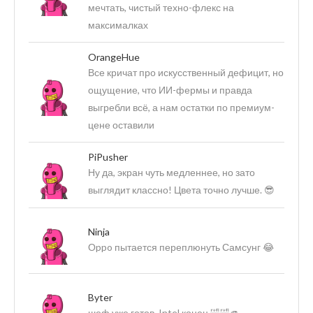
мечтать, чистый техно-флекс на
максималках
OrangeHue
Все кричат про искусственный дефицит, но
ощущение, что ИИ-фермы и правда
выгребли всё, а нам остатки по премиум-
цене оставили
PiPusher
Ну да, экран чуть медленнее, но зато
выглядит классно! Цвета точно лучше. 😎
Ninja
Оppo пытается переплюнуть Самсунг 😂
Byter
шеф уже готов, Intel конец 🤣🤣🫵