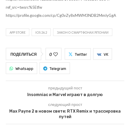
ref_src=twsrc%5Etfw
https://profile.google.com/cp/Cg0vZy8xMWM3NDB2MmIyGgA
APP STORE
IOS 26.2
ЗАКОН О СМАРТФОНАХ ЯПОНИИ
0
ПОДЕЛИТЬСЯ
Twitter
VK
Whatsapp
Telegram
предыдущий пост
Insomniac и Marvel играют в долгую
следующий прост
Max Payne 2 в новом свете: RTX Remix и трассировка
путей