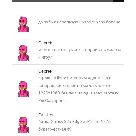
да забыл использую upscaler xess баланс
Сергей
может ктото не умеет настраивать железо
и игру?
Сергей
играю на linux c игровым ядром zen и
генерацией кадров на максималке в
1920х1080 без ray tracing (видео карта rx
7600xt, проц…
Catcher
битва Galaxy S25 Edge и iPhone 17 Air
будет жёсткая 😎