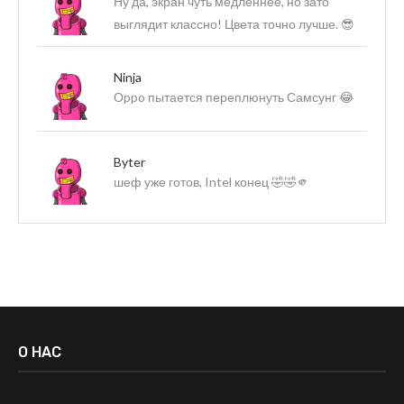
Ну да, экран чуть медленнее, но зато
выглядит классно! Цвета точно лучше. 😎
Ninja
Оppo пытается переплюнуть Самсунг 😂
Byter
шеф уже готов, Intel конец 🤣🤣🫵
О НАС