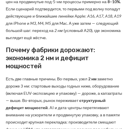
цен на продвинутые под-5-нм процессы примерно на
8–10%
.
Если сценарий подтвердится, то первыми под волну попадут
действующие и ближайшие линейки Apple:
A16, A17, A18, A19
для iPhone и
M3, M4, M5
для Mac. А уже затем — следующий
большой шаг: переход на
2 нм
(условный A20), где экономика
выглядит ещё жёстче.
Почему фабрики дорожают:
экономика 2 нм и дефицит
мощностей
Есть две главные причины. Во-первых, узел
2 нм
заметно
дороже 3 нм: стартовые выходы годных ниже, оборудование
(включая EUV-экспозицию и упаковку) — дороже, а капзатраты
— выше. Во-вторых, рынок переживает
структурный
дефицит мощностей
. AI и дата-центры перетягивают
внимание на ускорители и продвинутую упаковку, а в памяти
происходит крупная перекладка: производители смещают