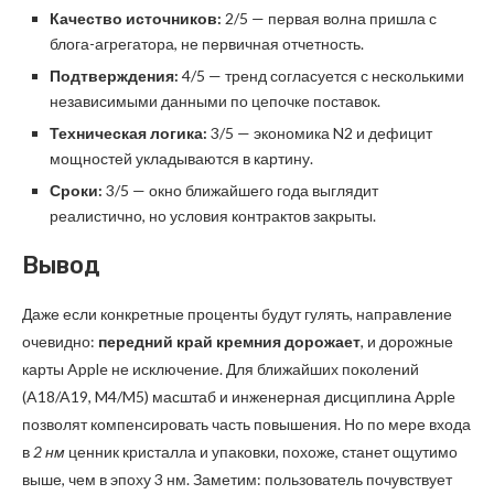
Качество источников:
2/5 — первая волна пришла с
блога-агрегатора, не первичная отчетность.
Подтверждения:
4/5 — тренд согласуется с несколькими
независимыми данными по цепочке поставок.
Техническая логика:
3/5 — экономика N2 и дефицит
мощностей укладываются в картину.
Сроки:
3/5 — окно ближайшего года выглядит
реалистично, но условия контрактов закрыты.
Вывод
Даже если конкретные проценты будут гулять, направление
очевидно:
передний край кремния дорожает
, и дорожные
карты Apple не исключение. Для ближайших поколений
(A18/A19, M4/M5) масштаб и инженерная дисциплина Apple
позволят компенсировать часть повышения. Но по мере входа
в
2 нм
ценник кристалла и упаковки, похоже, станет ощутимо
выше, чем в эпоху 3 нм. Заметим: пользователь почувствует