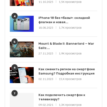
11.10.2025
1,5K просмотров
4
iPhone 18 без «базы»: складной
флагман и новая...
18.08.2025
1,7K просмотров
5
Mount & Blade II: Bannerlord — War
Sails:...
27.11.2025
1,9K просмотров
6
Как сменить регион на смартфоне
Samsung? Подробная инструкция
02.11.2023
15,K просмотров
7
Как подключить смартфон к
телевизору?
09.02.2021
1,3K просмотров