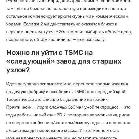
Реальность обычно гибридная: Apple сжимает себестоимость
там, где это безопасно по качеству и производительности, а
остальное компенсирует архитектурными и коммерческими
ходами. Если же
2 нм
действительно окажется близко к
верхним оценкам, «узел A20» заставит выбирать жёстче: цена,
особенности, объём хранилища — или всё сразу.
Можно ли уйти с TSMC на
«следующий» завод для старших
узлов?
Идея регулярно всплывает: мол, перенести зрелые изделия
на другую фабрику и освободить TSMC под передний край.
Теоретически это снизило бы давление на график.
Практически —
порт сложных SoC
на чужой техпроцесс — это
годы работы, новый стек PDK, повторная верификация, риски
по энергопотреблению/частотам/выходу годных и непростая
экосистема для мобильного класса. У Intel Foundry есть
мощная повестка и инвестиции, но повторить зрелость,