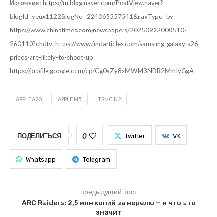
Источник:
https://m.blog.naver.com/PostView.naver?
blogId=yeux1122&logNo=224065557541&navType=by
https://www.chinatimes.com/newspapers/20250922000510-
260110?chdtv
https://www.findarticles.com/samsung-galaxy-s26-
prices-are-likely-to-shoot-up
https://profile.google.com/cp/Cg0vZy8xMWM3NDB2MmIyGgA
APPLE A20
APPLE M5
TSMC N2
0
ПОДЕЛИТЬСЯ
Twitter
VK
Whatsapp
Telegram
предыдущий пост
ARC Raiders: 2,5 млн копий за неделю — и что это
значит