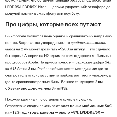
фокус на HBM, что оставляет меньше ресурса под мобильные
LPDDR5/LPDDR5X. Итог — цепочка удорожаний: от вафера до
модулей памяти в смартфону или ноутбуку.
Про цифры, которые всех путают
В инфополе гуляют разные оценки, и сравнивать их напрямую
нельзя. Встречается утверждение, что
средняя стоимость
чипов на 2 нм
может достигать
~$280 за штуку
— это сделало
бы первый A-серии на N2 одним из самых дорогих мобильных
процессоров Apple. На другом полюсе — расхожая цифра
$45
за A18 Pro
на 3 нм. Разброс объясняется методиками: где-то
считают только кристалл, где-то прибавляют тест и упаковку, а
где-то сравнивают разные бины. Важнее тенденция:
2 нм
объективно дороже, чем 3 нм/N3E
.
Похожая картина и по остальным комплектующим.
Отраслевые сводки показывают
рост цен на мобильные SoC
на ~12% год к году
,
камеры — около +8%
,
LPDDR5/5X —