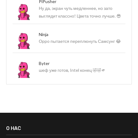
PiPusher
Ну да, экран чуть медленнее, но зато
выглядит классно! Цвета точно лучше. 😎
Ninja
Оppo пытается переплюнуть Самсунг 😂
Byter
шеф уже готов, Intel конец 🤣🤣🫵
О НАС