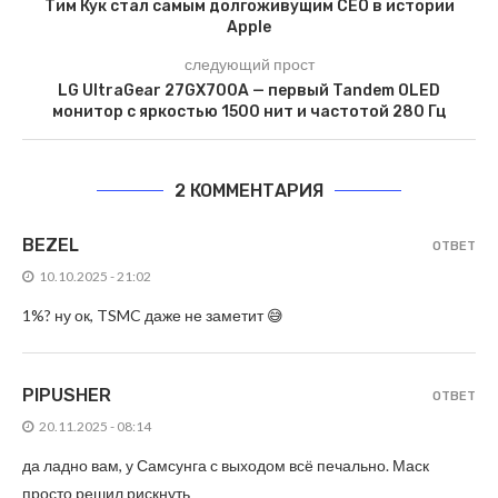
Тим Кук стал самым долгоживущим CEO в истории
Apple
следующий прост
LG UltraGear 27GX700A — первый Tandem OLED
монитор с яркостью 1500 нит и частотой 280 Гц
2 КОММЕНТАРИЯ
BEZEL
ОТВЕТ
10.10.2025 - 21:02
1%? ну ок, TSMC даже не заметит 😅
PIPUSHER
ОТВЕТ
20.11.2025 - 08:14
да ладно вам, у Самсунга с выходом всё печально. Маск
просто решил рискнуть