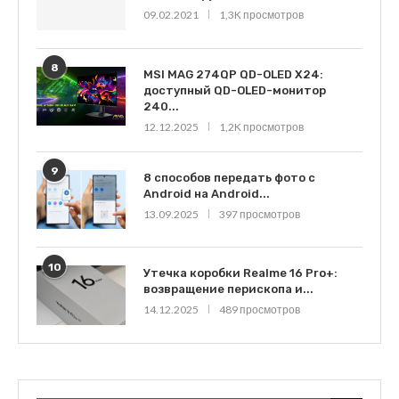
09.02.2021
1,3K просмотров
8
MSI MAG 274QP QD-OLED X24:
доступный QD-OLED-монитор
240...
12.12.2025
1,2K просмотров
9
8 способов передать фото с
Android на Android...
13.09.2025
397 просмотров
10
Утечка коробки Realme 16 Pro+:
возвращение перископа и...
14.12.2025
489 просмотров