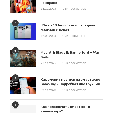
на экране...
11.10.2025
1,6K просмотров
4
iPhone 18 без «базы»: складной
флагман и новая...
18.08.2025
1,7K просмотров
5
Mount & Blade II: Bannerlord — War
Sails:...
27.11.2025
1,9K просмотров
6
Как сменить регион на смартфоне
Samsung? Подробная инструкция
02.11.2023
15,K просмотров
7
Как подключить смартфон к
телевизору?