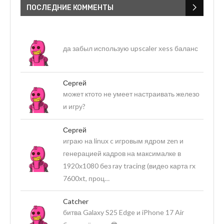
ПОСЛЕДНИЕ КОММЕНТЫ
да забыл использую upscaler xess баланс
Сергей
может ктото не умеет настраивать железо
и игру?
Сергей
играю на linux c игровым ядром zen и
генерацией кадров на максималке в
1920х1080 без ray tracing (видео карта rx
7600xt, проц…
Catcher
битва Galaxy S25 Edge и iPhone 17 Air