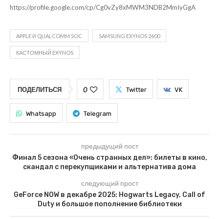
https://profile.google.com/cp/Cg0vZy8xMWM3NDB2MmIyGgA
APPLE И QUALCOMM SOC
SAMSUNG EXYNOS 2600
КАСТОМНЫЙ EXYNOS
0
ПОДЕЛИТЬСЯ
Twitter
VK
Whatsapp
Telegram
предыдущий пост
Финал 5 сезона «Очень странных дел»: билеты в кино,
скандал с перекупщиками и альтернатива дома
следующий прост
GeForce NOW в декабре 2025: Hogwarts Legacy, Call of
Duty и большое пополнение библиотеки