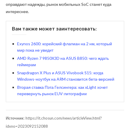
оправдают надежды, рынок мобильных SoC станет куда
интереснее.
Вам также может заинтересовать:
Exynos 2600: корейский флагман на 2 нм, который
мир пока не увидит
AMD Ryzen 7 9850X3D на ASUS B850: чего ждать
геймерам
Snapdragon X Plus и ASUS Vivobook S15: когда
Windows-ноутбук на ARM становится бета-версией
Вторая ставка Пэта Гелсингера: как xLight хочет
перевернуть рынок EUV-литографии
Источник:
https://it.chosun.com/news/articleView.html?
idxno=2023092152088