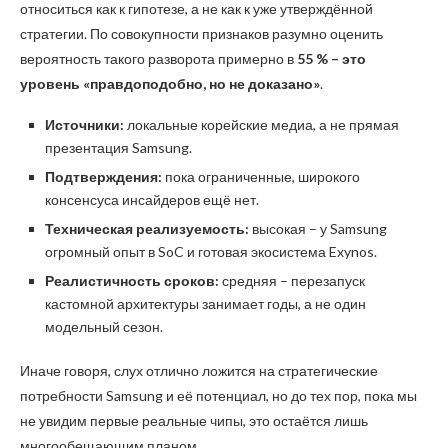
относиться как к гипотезе, а не как к уже утверждённой
стратегии. По совокупности признаков разумно оценить
вероятность такого разворота примерно в
55 % – это
уровень «правдоподобно, но не доказано»
.
Источники:
локальные корейские медиа, а не прямая
презентация Samsung.
Подтверждения:
пока ограниченные, широкого
консенсуса инсайдеров ещё нет.
Техническая реализуемость:
высокая – у Samsung
огромный опыт в SoC и готовая экосистема Exynos.
Реалистичность сроков:
средняя – перезапуск
кастомной архитектуры занимает годы, а не один
модельный сезон.
Иначе говоря, слух отлично ложится на стратегические
потребности Samsung и её потенциал, но до тех пор, пока мы
не увидим первые реальные чипы, это остаётся лишь
многообещающим планом.