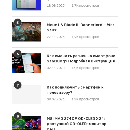
18.08.2025
1,7K просмотров
5
Mount & Blade II: Bannerlord — War
Sails:...
27.11.2025
1,9K просмотров
6
Как сменить регион на смартфоне
Samsung? Подробная инструкция
02.11.2023
15,K просмотров
7
Как подключить смартфон к
телевизору?
09.02.2021
1,3K просмотров
8
MSI MAG 274QP QD-OLED X24:
доступный QD-OLED-монитор
240...