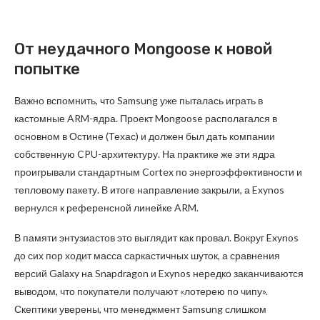
От неудачного Mongoose к новой
попытке
Важно вспомнить, что Samsung уже пыталась играть в
кастомные ARM-ядра. Проект Mongoose располагался в
основном в Остине (Техас) и должен был дать компании
собственную CPU-архитектуру. На практике же эти ядра
проигрывали стандартным Cortex по энергоэффективности и
тепловому пакету. В итоге направление закрыли, а Exynos
вернулся к референсной линейке ARM.
В памяти энтузиастов это выглядит как провал. Вокруг Exynos
до сих пор ходит масса саркастичных шуток, а сравнения
версий Galaxy на Snapdragon и Exynos нередко заканчиваются
выводом, что покупатели получают «лотерею по чипу».
Скептики уверены, что менеджмент Samsung слишком