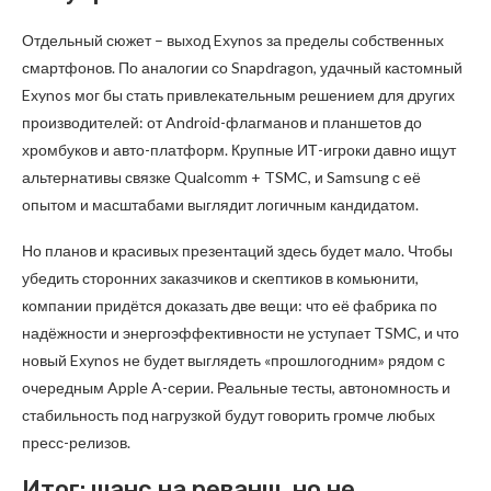
Отдельный сюжет – выход Exynos за пределы собственных
смартфонов. По аналогии со Snapdragon, удачный кастомный
Exynos мог бы стать привлекательным решением для других
производителей: от Android-флагманов и планшетов до
хромбуков и авто-платформ. Крупные ИТ-игроки давно ищут
альтернативы связке Qualcomm + TSMC, и Samsung с её
опытом и масштабами выглядит логичным кандидатом.
Но планов и красивых презентаций здесь будет мало. Чтобы
убедить сторонних заказчиков и скептиков в комьюнити,
компании придётся доказать две вещи: что её фабрика по
надёжности и энергоэффективности не уступает TSMC, и что
новый Exynos не будет выглядеть «прошлогодним» рядом с
очередным Apple A-серии. Реальные тесты, автономность и
стабильность под нагрузкой будут говорить громче любых
пресс-релизов.
Итог: шанс на реванш, но не