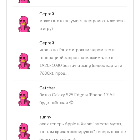
Сергей
может ктото не умеет настраивать железо
и игру?
Сергей
играю на linux c игровым ядром zen и
генерацией кадров на максималке в
1920х1080 без ray tracing (видео карта rx
7600xt, проц…
Catcher
битва Galaxy S25 Edge и iPhone 17 Air
будет жёсткая 😎
sunny
ахах теперь Apple и Xiaomi вместе мутят,
кто там кричал «копируют»? теперь похоже
больше на коллаб