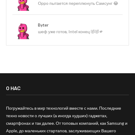
Оppo пытается переплюнуть Самсунг 😂
Byter
шеф уже готов, Intel конец 🤣🤣🫵
О НАС
Погружайтесь в мир технологий вместе с нами. Последние
техно новости о лучших (а иногда худших) гаджетах,
смартфонах и так далее. От топовых компаний, как Samsung и
Apple, до маленьких стартапов, заслуживающих Вашего