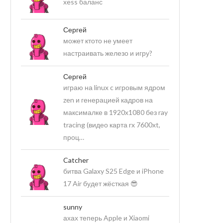
xess баланс
Сергей
может ктото не умеет
настраивать железо и игру?
Сергей
играю на linux c игровым ядром
zen и генерацией кадров на
максималке в 1920х1080 без ray
tracing (видео карта rx 7600xt,
проц…
Catcher
битва Galaxy S25 Edge и iPhone
17 Air будет жёсткая 😎
sunny
ахах теперь Apple и Xiaomi