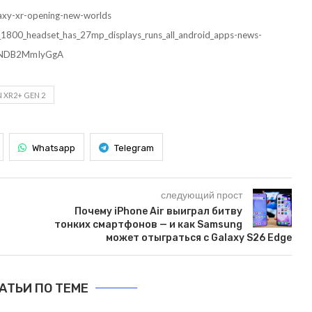
laxy-xr-opening-new-worlds
_1800_headset_has_27mp_displays_runs_all_android_apps-news-
M3NDB2MmIyGgA
XR2+ GEN 2
Whatsapp
Telegram
следующий прост
Почему iPhone Air выиграл битву
тонких смартфонов — и как Samsung
может отыграться с Galaxy S26 Edge
АТЬИ ПО ТЕМЕ