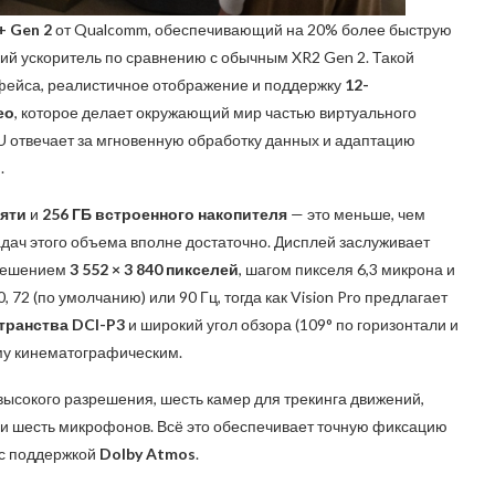
+ Gen 2
от Qualcomm, обеспечивающий на 20% более быструю
й ускоритель по сравнению с обычным XR2 Gen 2. Такой
фейса, реалистичное отображение и поддержку
12-
ео
, которое делает окружающий мир частью виртуального
U отвечает за мгновенную обработку данных и адаптацию
.
мяти
и
256 ГБ встроенного накопителя
— это меньше, чем
задач этого объема вполне достаточно. Дисплей заслуживает
зрешением
3 552 × 3 840 пикселей
, шагом пикселя 6,3 микрона и
 72 (по умолчанию) или 90 Гц, тогда как Vision Pro предлагает
транства DCI-P3
и широкий угол обзора (109° по горизонтали и
му кинематографическим.
высокого разрешения, шесть камер для трекинга движений,
 и шесть микрофонов. Всё это обеспечивает точную фиксацию
 с поддержкой
Dolby Atmos
.