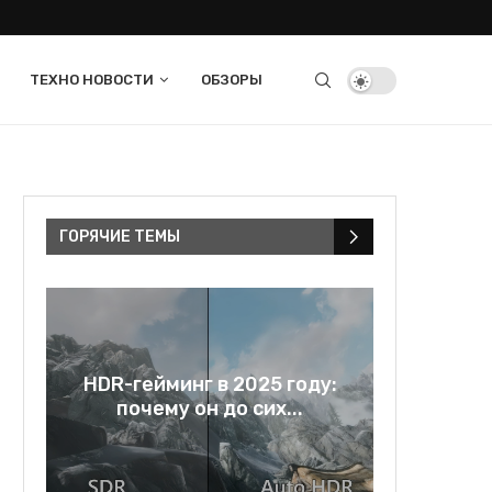
ТЕХНО НОВОСТИ
ОБЗОРЫ
ГОРЯЧИЕ ТЕМЫ
в
HDR-гейминг в 2025 году:
Rage bai
..
почему он до сих...
и зе