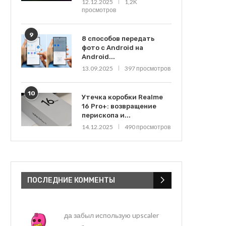
12.12.2025
1,2K
просмотров
9
8 способов передать
фото с Android на
Android...
13.09.2025
397 просмотров
10
Утечка коробки Realme
16 Pro+: возвращение
перископа и...
14.12.2025
490 просмотров
ПОСЛЕДНИЕ КОММЕНТЫ
да забыл использую upscaler