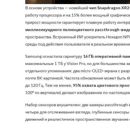
В основе устройства — новейший
чип Snapdragon XR2
работу процессора и на 15% более мощный графически
прирост мощности гарантирует плавную работу интер
миллисекундного полноцветного passthrough-вид
пространства. Встроенный ИИ-ускоритель Hexagon NP
среды под действия пользователя в реальном времени
Samsung оснастила гарнитуру
16 ГБ оперативной па
максимальные 1 ТБ у Vision Pro, но для большинства 
отдельного упоминания: два micro-OLED-экрана с ра
почти 8K-картинкой. Частота обновления может быть 60,
до 120 Гц. Тем не менее,
95% охвата цветового прос
100° по вертикали) делают изображение по-настояще
Набор сенсоров внушителен: две камеры passthrough 
четыре для отслеживания взгляда, глубинные сенсоры
движений и реалистичное пространственное звучание