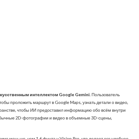
скусственным интеллектом Google Gemini
. Пользователь
обы проложить маршрут в Google Maps, узнать детали о видео,
странстве, чтобы ИИ предоставил информацию обо всём внутри
 обычные 2D-фотографии и видео в объемные 3D-сцены,
мо меньше, чем 1,6 фунта у Vision Pro, что делает его удобнее