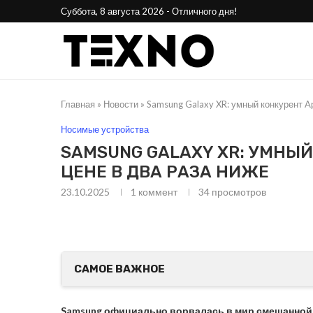
Суббота, 8 августа 2026 - Отличного дня!
Главная
»
Новости
»
Samsung Galaxy XR: умный конкурент Ap
Носимые устройства
SAMSUNG GALAXY XR: УМНЫЙ 
ЦЕНЕ В ДВА РАЗА НИЖЕ
23.10.2025
1 коммент
34
просмотров
25
Phone Awards 2025:
Стала 
лучшие смартфоны года
н
САМОЕ ВАЖНОЕ
Samsung официально ворвалась в мир смешанной