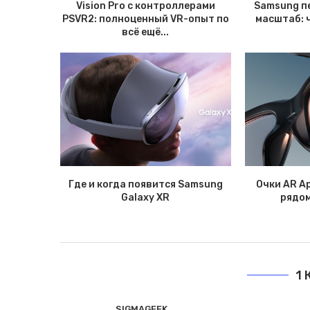
Vision Pro с контроллерами
Samsung п
PSVR2: полноценный VR-опыт по
масштаб: 
всё ещё...
Где и когда появится Samsung
Очки AR Ap
Galaxy XR
рядом 
1
SIGMAGEEK