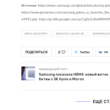
Источник:
https://news.samsung.com/global/introducing-ga
https://www.gsmarena.com/samsung_galaxy_xr_launches_the
69992.php
https://profile.google.com/cp/Cg0vZy8xMW
APPLE VISION PRO
SAMSUNG GALAXY XR
SNAPDRAGON 
0
ПОДЕЛИТЬСЯ
Twitter
VK
предыдущий пост
Samsung показала HBM4: новый виток
битвы с SK Hynix и Micron
ЕЩЕ СТ