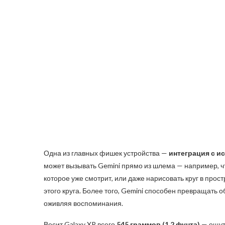
Одна из главных фишек устройства —
интеграция с и
может вызывать Gemini прямо из шлема — например, чт
которое уже смотрит, или даже нарисовать круг в про
этого круга. Более того, Gemini способен превращать
оживляя воспоминания.
Весит Galaxy XR всего
545 граммов (1,2 фунта)
— ощути