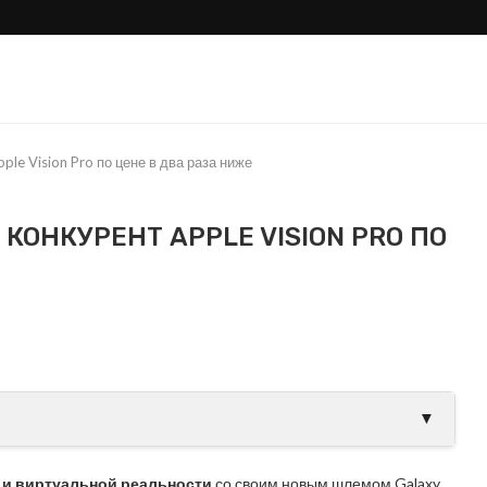
ple Vision Pro по цене в два раза ниже
КОНКУРЕНТ APPLE VISION PRO ПО
ли Samsung тихо
Galaxy S26 Ultra проти
овой Apple?
S25 Ultra: где настоящие.
▼
 и виртуальной реальности
со своим новым шлемом Galaxy