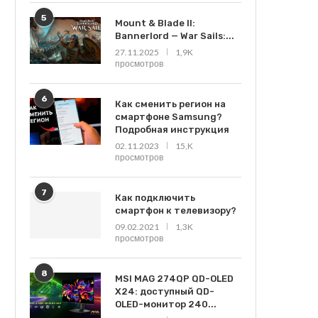
5
Mount & Blade II:
Bannerlord — War Sails:...
27.11.2025
1,9K
просмотров
6
Как сменить регион на
смартфоне Samsung?
Подробная инструкция
02.11.2023
15,K
просмотров
7
Как подключить
смартфон к телевизору?
09.02.2021
1,3K
просмотров
8
MSI MAG 274QP QD-OLED
X24: доступный QD-
OLED-монитор 240...