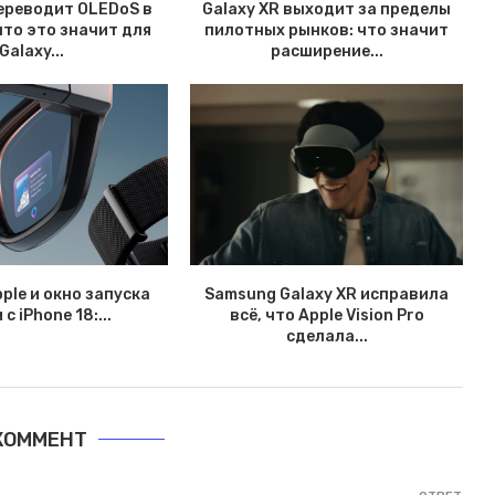
ереводит OLEDoS в
Galaxy XR выходит за пределы
что это значит для
пилотных рынков: что значит
Galaxy...
расширение...
ple и окно запуска
Samsung Galaxy XR исправила
с iPhone 18:...
всё, что Apple Vision Pro
сделала...
 КОММЕНТ