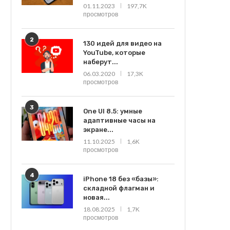
01.11.2023
197,7K
просмотров
2
130 идей для видео на
YouTube, которые
наберут...
06.03.2020
17,3K
просмотров
3
One UI 8.5: умные
адаптивные часы на
экране...
11.10.2025
1,6K
просмотров
4
iPhone 18 без «базы»:
складной флагман и
новая...
18.08.2025
1,7K
просмотров