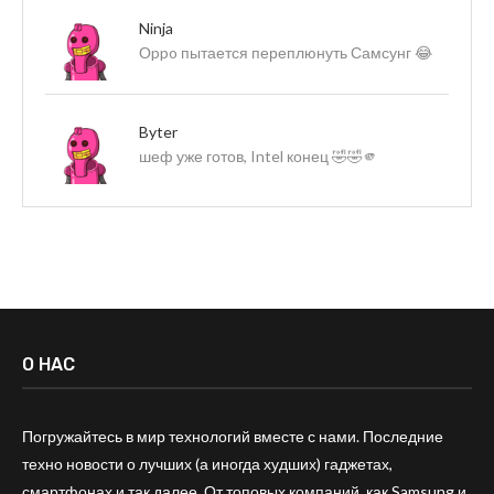
Ninja
Оppo пытается переплюнуть Самсунг 😂
Byter
шеф уже готов, Intel конец 🤣🤣🫵
О НАС
Погружайтесь в мир технологий вместе с нами. Последние
техно новости о лучших (а иногда худших) гаджетах,
смартфонах и так далее. От топовых компаний, как Samsung и