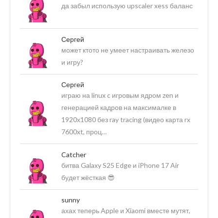
да забыл использую upscaler xess баланс
Сергей
может ктото не умеет настраивать железо
и игру?
Сергей
играю на linux c игровым ядром zen и
генерацией кадров на максималке в
1920х1080 без ray tracing (видео карта rx
7600xt, проц…
Catcher
битва Galaxy S25 Edge и iPhone 17 Air
будет жёсткая 😎
sunny
ахах теперь Apple и Xiaomi вместе мутят,