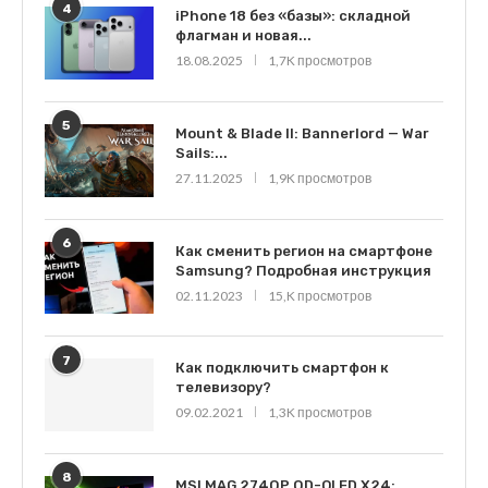
4
iPhone 18 без «базы»: складной
флагман и новая...
18.08.2025
1,7K просмотров
5
Mount & Blade II: Bannerlord — War
Sails:...
27.11.2025
1,9K просмотров
6
Как сменить регион на смартфоне
Samsung? Подробная инструкция
02.11.2023
15,K просмотров
7
Как подключить смартфон к
телевизору?
09.02.2021
1,3K просмотров
8
MSI MAG 274QP QD-OLED X24: