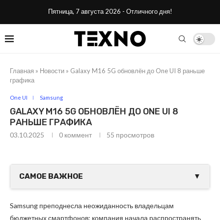
Пятница, 7 августа 2026 - Отличного дня!
Главная
»
Новости
»
Galaxy M16 5G обновлён до One UI 8 раньше
графика
One UI
Samsung
GALAXY M16 5G ОБНОВЛЁН ДО ONE UI 8
РАНЬШЕ ГРАФИКА
03.10.2025
0 коммент
55
просмотров
САМОЕ ВАЖНОЕ
▼
Samsung преподнесла неожиданность владельцам
бюджетных смартфонов: компания начала распространять