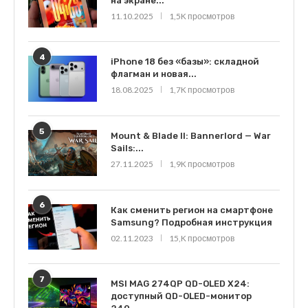
на экране...
11.10.2025
1,5K просмотров
4
iPhone 18 без «базы»: складной
флагман и новая...
18.08.2025
1,7K просмотров
5
Mount & Blade II: Bannerlord — War
Sails:...
27.11.2025
1,9K просмотров
6
Как сменить регион на смартфоне
Samsung? Подробная инструкция
02.11.2023
15,K просмотров
7
MSI MAG 274QP QD-OLED X24:
доступный QD-OLED-монитор