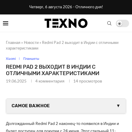
Четверг, 6 августа 2026 - Отличного дня!
Главная
»
Новости
»
Redmi Pad 2 выходит в Индии с отличными
характеристиками
Xiaomi
Планшеты
REDMI PAD 2 ВЫХОДИТ В ИНДИИ С
ОТЛИЧНЫМИ ХАРАКТЕРИСТИКАМИ
19.06.2025
4 комментария
14
просмотров
САМОЕ ВАЖНОЕ
▼
Долгожданный Redmi Pad 2 наконец-то появился в Индии и
будет доступен для покупки с 24 июня. Этот стильный 11-