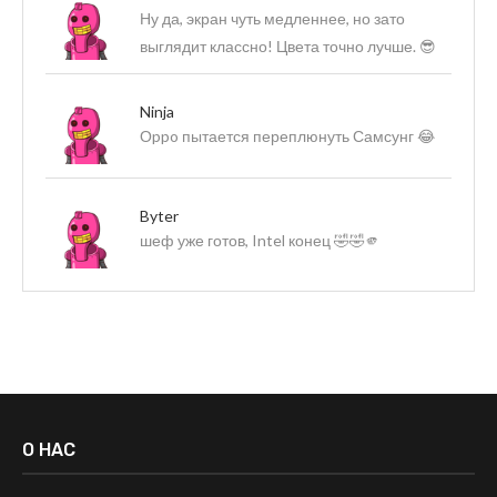
Ну да, экран чуть медленнее, но зато
выглядит классно! Цвета точно лучше. 😎
Ninja
Оppo пытается переплюнуть Самсунг 😂
Byter
шеф уже готов, Intel конец 🤣🤣🫵
О НАС