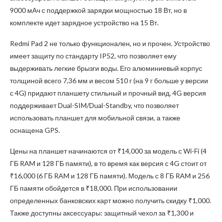
9000 мАч с поддержкой зарядки мощностью 18 Вт, но в
комплекте идет зарядное устройство на 15 Вт.
Redmi Pad 2 не только функционален, но и прочен. Устройство
имеет защиту по стандарту IP52, что позволяет ему
выдерживать легкие брызги воды. Его алюминиевый корпус
толщиной всего 7,36 мм и весом 510 г (на 9 г больше у версии
с 4G) придают планшету стильный и прочный вид. 4G версия
поддерживает Dual-SIM/Dual-Standby, что позволяет
использовать планшет для мобильной связи, а также
оснащена GPS.
Цены на планшет начинаются от ₹14,000 за модель с Wi-Fi (4
ГБ RAM и 128 ГБ памяти), в то время как версия с 4G стоит от
₹16,000 (6 ГБ RAM и 128 ГБ памяти). Модель с 8 ГБ RAM и 256
ГБ памяти обойдется в ₹18,000. При использовании
определенных банковских карт можно получить скидку ₹1,000.
Также доступны аксессуары: защитный чехол за ₹1,300 и