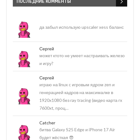
ПОСЛЕДНИЕ КОММЕНТЫ
да забыл использую upscaler xess баланс
Сергей
может ктото не умеет настраивать железо
и игру?
Сергей
играю на linux c игровым ядром zen и
генерацией кадров на максималке в
1920х1080 без ray tracing (видео карта rx
7600xt, проц…
Catcher
битва Galaxy S25 Edge и iPhone 17 Air
будет жёсткая 😎