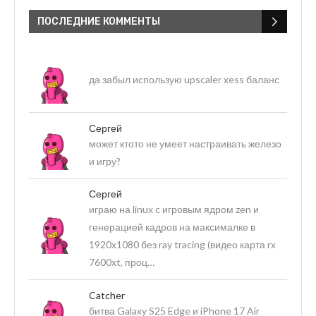
ПОСЛЕДНИЕ КОММЕНТЫ
да забыл использую upscaler xess баланс
Сергей
может ктото не умеет настраивать железо
и игру?
Сергей
играю на linux c игровым ядром zen и
генерацией кадров на максималке в
1920х1080 без ray tracing (видео карта rx
7600xt, проц…
Catcher
битва Galaxy S25 Edge и iPhone 17 Air