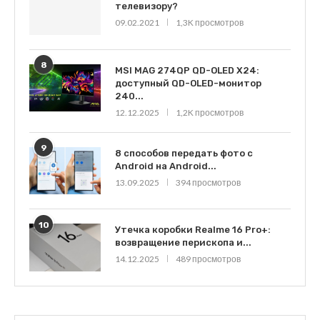
телевизору?
09.02.2021
1,3K просмотров
8
MSI MAG 274QP QD-OLED X24:
доступный QD-OLED-монитор
240...
12.12.2025
1,2K просмотров
9
8 способов передать фото с
Android на Android...
13.09.2025
394 просмотров
10
Утечка коробки Realme 16 Pro+:
возвращение перископа и...
14.12.2025
489 просмотров