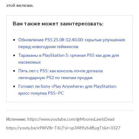
этой железки.
Вам также может заинтересовать:
Обновление PS5 25.08-12.40.00: скрытые улучшения
перед новогодним геймингом
Тараканы в PlayStation 5: грязная PS5 как дом для
насекомых
Пять лет с PS5: как консоль почти догнала
легендарную PS2 по темпам продаж
Готовит ли Sony «Play Anywhere» для PlayStation:
кросс-покупка PS5–PC
Источник:
https://www.youtube.com/@MooresLawIsDead
https://youtu.be/x9WV8r-T6LI?si=sp3489uSdifLvgTt&t=3327