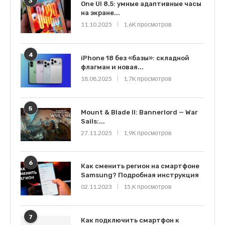
3
One UI 8.5: умные адаптивные часы
на экране...
11.10.2025
1,6K просмотров
4
iPhone 18 без «базы»: складной
флагман и новая...
18.08.2025
1,7K просмотров
5
Mount & Blade II: Bannerlord — War
Sails:...
27.11.2025
1,9K просмотров
6
Как сменить регион на смартфоне
Samsung? Подробная инструкция
02.11.2023
15,K просмотров
7
Как подключить смартфон к