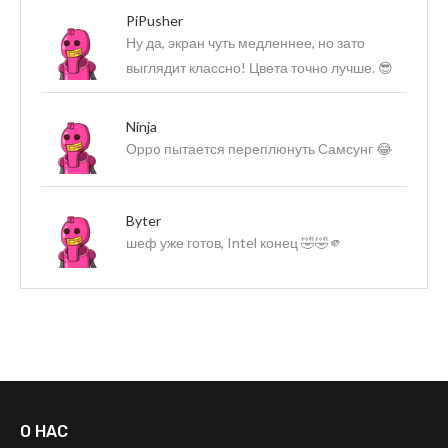
PiPusher
Ну да, экран чуть медленнее, но зато
выглядит классно! Цвета точно лучше. 😎
Ninja
Оppo пытается переплюнуть Самсунг 😂
Byter
шеф уже готов, Intel конец 🤣🤣🫵
О НАС