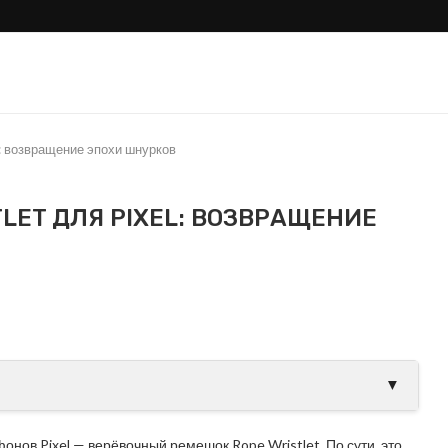
l: возвращение эпохи шнурков
LET ДЛЯ PIXEL: ВОЗВРАЩЕНИЕ
ли Samsung тихо
Galaxy S26 Ultra проти
овой Apple?
S25 Ultra: где настоящие.
▼
нов Pixel — верёвочный ремешок Rope Wristlet. По сути, это