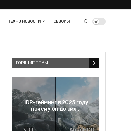
ТЕХНО НОВОСТИ
ОБЗОРЫ
ГОРЯЧИЕ ТЕМЫ
в
HDR-гейминг в 2025 году:
Rage bai
..
почему он до сих...
и зе