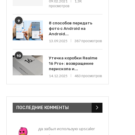
09.02.2021
1,3K
просмотров
9
8 способов передать
фото с Android на
Android...
13.09.2025
387 просмотров
10
Утечка коробки Realme
16 Pro+: возвращение
перископа и...
14.12.2025
483 просмотров
ПОСЛЕДНИЕ КОММЕНТЫ
да забыл использую upscaler