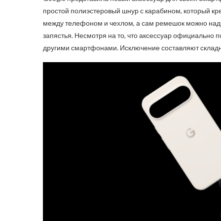
простой полиэстеровый шнур с карабином, который кре
между телефоном и чехлом, а сам ремешок можно наде
запястья. Несмотря на то, что аксессуар официально п
другими смартфонами. Исключение составляют складны