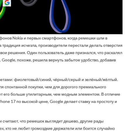
фонов Nokia и первых смартфонов, когда ремешки шли в
а традиция исчезла, производители перестали делать отверстия
вои решения. Один пользователь даже признался, что раскалял
. Google, похоже, решила вернуть забытое удобство, добавив
цветами: фиолетовый/синий, чёрный/серый и зелёный/жёлтый.
ля спонтанной покупки, чем для дорогого премиального
ает его больше утилитарным, чем модным элементом. В отличие
hone 17 по высокой цене, Google делает ставку на простоту и
и считают, что ремешок выглядит дешево, другие рады
х, кто не любит громоздкие держатели или боится случайно