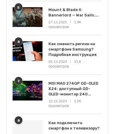
5
Mount & Blade II:
Bannerlord — War Sails:...
27.11.2025
1,9K
просмотров
6
Как сменить регион на
смартфоне Samsung?
Подробная инструкция
02.11.2023
15,K
просмотров
7
MSI MAG 274QP QD-OLED
X24: доступный QD-
OLED-монитор 240...
12.12.2025
1,2K
просмотров
8
Как подключить
смартфон к телевизору?