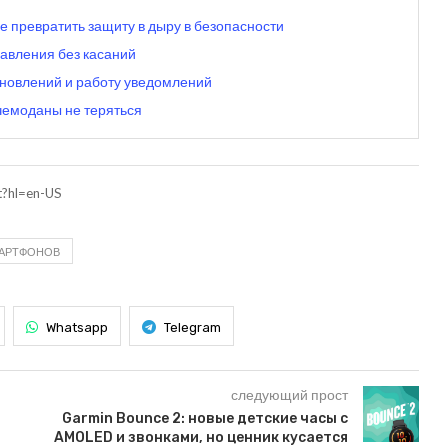
е превратить защиту в дыру в безопасности
равления без касаний
обновлений и работу уведомлений
т чемоданы не теряться
et?hl=en-US
МАРТФОНОВ
Whatsapp
Telegram
следующий прост
Garmin Bounce 2: новые детские часы с
AMOLED и звонками, но ценник кусается