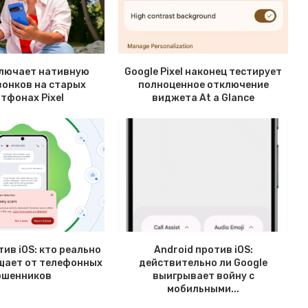
ключает нативную
Google Pixel наконец тестирует
вонков на старых
полноценное отключение
тфонах Pixel
виджета At a Glance
тив iOS: кто реально
Android против iOS:
щает от телефонных
действительно ли Google
ошенников
выигрывает войну с
мобильными...