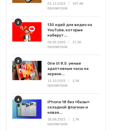
01.11.2023
197,6K
просмотров
2
130 идей для видео на
YouTube, которые
наберут...
06.03.2020
17,3K
просмотров
3
One UI 8.5: умные
адаптивные часы на
экране...
11.10.2025
1,5K
просмотров
4
iPhone 18 без «базы»:
складной флагман и
новая...
18.08.2025
1,7K
просмотров