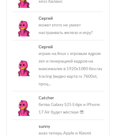
xess баланс
Сергей
может ктото не умеет
настраивать железо и игру?
Сергей
играю на linux c игровым ядром
zen и генерацией кадров на
максималке в 1920х1080 без ray
tracing (видео карта rx 7600xt,
проц…
Catcher
битва Galaxy S25 Edge и iPhone
17 Air будет жёсткая 😎
sunny
ахах теперь Apple и Xiaomi