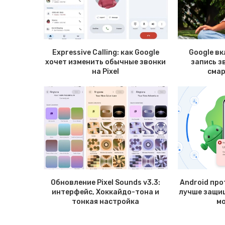
Expressive Calling: как Google
Google в
хочет изменить обычные звонки
запись з
на Pixel
смар
Обновление Pixel Sounds v3.3:
Android про
интерфейс, Хоккайдо-тона и
лучше защи
тонкая настройка
м