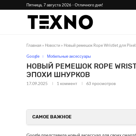
Пятница, 7 августа 2026 - Отличного дня!
Главная
»
Новости
»
Новый ремешок Rope Wristlet для Pixe
Google
Мобильные аксессуары
НОВЫЙ РЕМЕШОК ROPE WRIST
ЭПОХИ ШНУРКОВ
17.09.2025
1 коммент
63
просмотров
25
Phone Awards 2025:
Стала 
лучшие смартфоны года
н
САМОЕ ВАЖНОЕ
Google представила новый аксессуар для своих смартфо