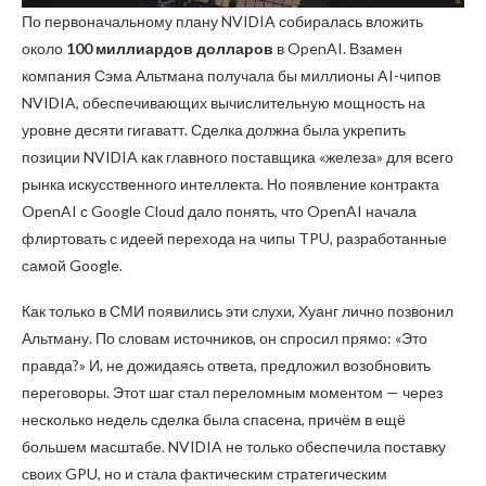
По первоначальному плану NVIDIA собиралась вложить
около
100 миллиардов долларов
в OpenAI. Взамен
компания Сэма Альтмана получала бы миллионы AI-чипов
NVIDIA, обеспечивающих вычислительную мощность на
уровне десяти гигаватт. Сделка должна была укрепить
позиции NVIDIA как главного поставщика «железа» для всего
рынка искусственного интеллекта. Но появление контракта
OpenAI с Google Cloud дало понять, что OpenAI начала
флиртовать с идеей перехода на чипы TPU, разработанные
самой Google.
Как только в СМИ появились эти слухи, Хуанг лично позвонил
Альтману. По словам источников, он спросил прямо: «Это
правда?» И, не дожидаясь ответа, предложил возобновить
переговоры. Этот шаг стал переломным моментом — через
несколько недель сделка была спасена, причём в ещё
большем масштабе. NVIDIA не только обеспечила поставку
своих GPU, но и стала фактическим стратегическим