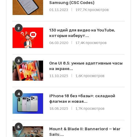
Samsung (CSC Codes)
01.11.2023
197,7K просмотров
2
130 идей для видео на YouTube,
которые наберут...
06.03.2020
17,4K просмотров
3
One UI 8.5: умные адаптивные часы
на экране...
11.10.2025
1,6K просмотров
4
iPhone 18 без «базы»: складной
флагман и новая...
18.08.2025
1,7K просмотров
5
Mount & Blade II: Bannerlord — War
Sails:...