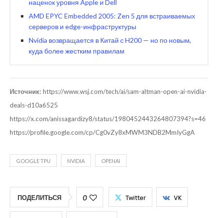
наценок уровня Apple и Dell
AMD EPYC Embedded 2005: Zen 5 для встраиваемых
серверов и edge-инфраструктуры
Nvidia возвращается в Китай с H200 — но по новым,
куда более жестким правилам
Источник:
https://www.wsj.com/tech/ai/sam-altman-open-ai-nvidia-
deals-d10a6525
https://x.com/anissagardizy8/status/1980452443264807394?s=46
https://profile.google.com/cp/Cg0vZy8xMWM3NDB2MmIyGgA
GOOGLE TPU
NVIDIA
OPENAI
0
ПОДЕЛИТЬСЯ
Twitter
VK