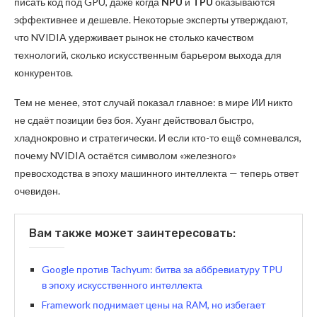
писать код под GPU, даже когда
NPU
и
TPU
оказываются
эффективнее и дешевле. Некоторые эксперты утверждают,
что NVIDIA удерживает рынок не столько качеством
технологий, сколько искусственным барьером выхода для
конкурентов.
Тем не менее, этот случай показал главное: в мире ИИ никто
не сдаёт позиции без боя. Хуанг действовал быстро,
хладнокровно и стратегически. И если кто-то ещё сомневался,
почему NVIDIA остаётся символом «железного»
превосходства в эпоху машинного интеллекта — теперь ответ
очевиден.
Вам также может заинтересовать:
Google против Tachyum: битва за аббревиатуру TPU
в эпоху искусственного интеллекта
Framework поднимает цены на RAM, но избегает