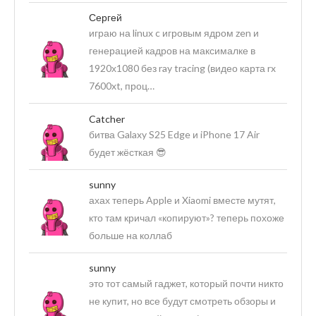
Сергей
играю на linux c игровым ядром zen и
генерацией кадров на максималке в
1920х1080 без ray tracing (видео карта rx
7600xt, проц…
Catcher
битва Galaxy S25 Edge и iPhone 17 Air
будет жёсткая 😎
sunny
ахах теперь Apple и Xiaomi вместе мутят,
кто там кричал «копируют»? теперь похоже
больше на коллаб
sunny
это тот самый гаджет, который почти никто
не купит, но все будут смотреть обзоры и