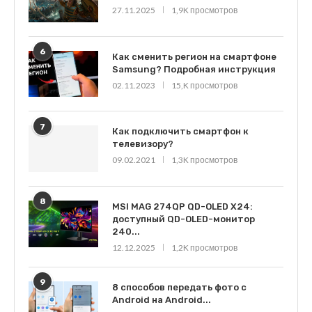
27.11.2025
1,9K просмотров
6
Как сменить регион на смартфоне
Samsung? Подробная инструкция
02.11.2023
15,K просмотров
7
Как подключить смартфон к
телевизору?
09.02.2021
1,3K просмотров
8
MSI MAG 274QP QD-OLED X24:
доступный QD-OLED-монитор
240...
12.12.2025
1,2K просмотров
9
8 способов передать фото с
Android на Android...