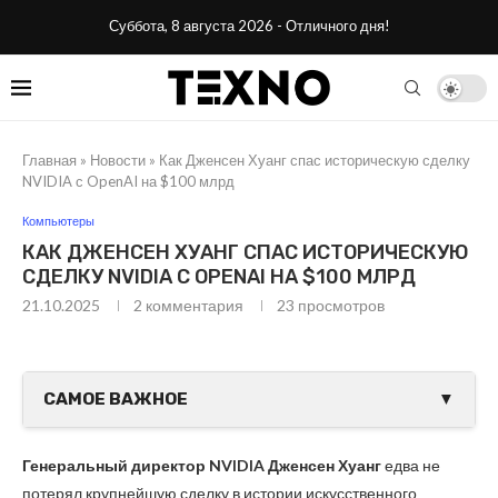
Суббота, 8 августа 2026 - Отличного дня!
Главная
»
Новости
»
Как Дженсен Хуанг спас историческую сделку
NVIDIA с OpenAI на $100 млрд
Компьютеры
КАК ДЖЕНСЕН ХУАНГ СПАС ИСТОРИЧЕСКУЮ
СДЕЛКУ NVIDIA С OPENAI НА $100 МЛРД
21.10.2025
2 комментария
23
просмотров
САМОЕ ВАЖНОЕ
▼
Генеральный директор NVIDIA Дженсен Хуанг
едва не
потерял крупнейшую сделку в истории искусственного