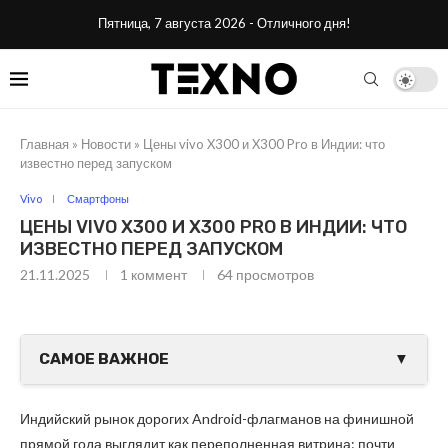
Пятница, 7 августа 2026 - Отличного дня!
Главная
»
Новости
»
Цены vivo X300 и X300 Pro в Индии: что
известно перед запуском
Vivo
Смартфоны
ЦЕНЫ VIVO X300 И X300 PRO В ИНДИИ: ЧТО
ИЗВЕСТНО ПЕРЕД ЗАПУСКОМ
21.11.2025
1 коммент
64
просмотров
САМОЕ ВАЖНОЕ
▼
Индийский рынок дорогих Android-флагманов на финишной
прямой года выглядит как переполненная витрина: почти