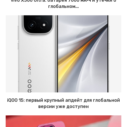
vivo X300 Ultra: батарея 7000 мА·ч и утечки о
глобальном...
iQOO 15: первый крупный апдейт для глобальной
версии уже доступен