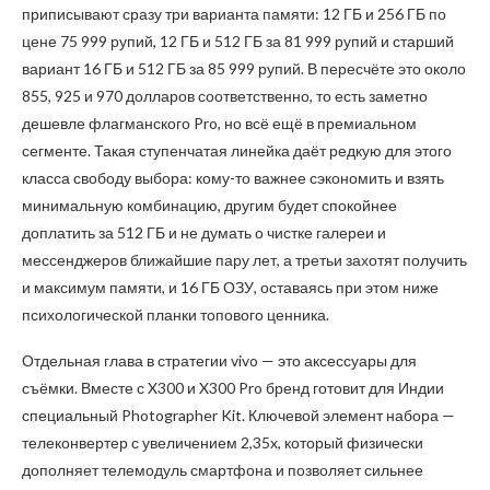
приписывают сразу три варианта памяти: 12 ГБ и 256 ГБ по
цене 75 999 рупий, 12 ГБ и 512 ГБ за 81 999 рупий и старший
вариант 16 ГБ и 512 ГБ за 85 999 рупий. В пересчёте это около
855, 925 и 970 долларов соответственно, то есть заметно
дешевле флагманского Pro, но всё ещё в премиальном
сегменте. Такая ступенчатая линейка даёт редкую для этого
класса свободу выбора: кому-то важнее сэкономить и взять
минимальную комбинацию, другим будет спокойнее
доплатить за 512 ГБ и не думать о чистке галереи и
мессенджеров ближайшие пару лет, а третьи захотят получить
и максимум памяти, и 16 ГБ ОЗУ, оставаясь при этом ниже
психологической планки топового ценника.
Отдельная глава в стратегии vivo — это аксессуары для
съёмки. Вместе с X300 и X300 Pro бренд готовит для Индии
специальный Photographer Kit. Ключевой элемент набора —
телеконвертер с увеличением 2,35x, который физически
дополняет телемодуль смартфона и позволяет сильнее