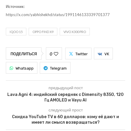
Источник:
https://x.com/yabhishekhd/status/1991146133339701377
IQOO 15
OPPO FIND X9
VIVO X300 PRO
0
ПОДЕЛИТЬСЯ
Twitter
VK
Whatsapp
Telegram
предыдущий пост
Lava Agni 4: индийский середняк с Dimensity 8350, 120
Гц AMOLED и Vayu AI
следующий прост
Скидка YouTube TV в 60 долларов: кому её дают и
имеет ли смысл возвращаться?