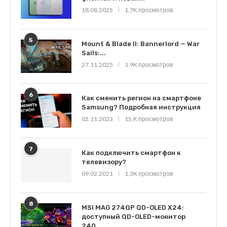
18.08.2025
1,7K просмотров
5
Mount & Blade II: Bannerlord — War
Sails:...
27.11.2025
1,9K просмотров
6
Как сменить регион на смартфоне
Samsung? Подробная инструкция
02.11.2023
15,K просмотров
7
Как подключить смартфон к
телевизору?
09.02.2021
1,3K просмотров
8
MSI MAG 274QP QD-OLED X24:
доступный QD-OLED-монитор
240...