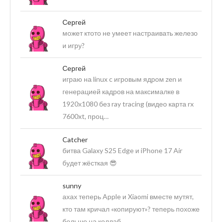
Сергей
может ктото не умеет настраивать железо
и игру?
Сергей
играю на linux c игровым ядром zen и
генерацией кадров на максималке в
1920х1080 без ray tracing (видео карта rx
7600xt, проц…
Catcher
битва Galaxy S25 Edge и iPhone 17 Air
будет жёсткая 😎
sunny
ахах теперь Apple и Xiaomi вместе мутят,
кто там кричал «копируют»? теперь похоже
больше на коллаб