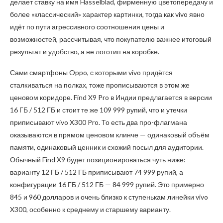
делает ставку на имя Hasselblad, фирменную цветопередачу и
более «классический» характер картинки, тогда как vivo явно
идёт по пути агрессивного соотношения цены и
возможностей, рассчитывая, что покупателю важнее итоговый
результат и удобство, а не логотип на коробке.
Сами смартфоны Oppo, с которыми vivo придётся
сталкиваться на полках, тоже прописываются в этом же
ценовом коридоре. Find X9 Pro в Индии предлагается в версии
16 ГБ / 512 ГБ и стоит те же 109 999 рупий, что и утечки
приписывают vivo X300 Pro. То есть два про-флагмана
оказываются в прямом ценовом клинче — одинаковый объём
памяти, одинаковый ценник и схожий посыл для аудитории.
Обычный Find X9 будет позиционироваться чуть ниже:
варианту 12 ГБ / 512 ГБ приписывают 74 999 рупий, а
конфигурации 16 ГБ / 512 ГБ — 84 999 рупий. Это примерно
845 и 960 долларов и очень близко к ступенькам линейки vivo
X300, особенно к среднему и старшему варианту.