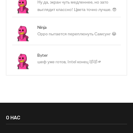
Ну да, экран чуть медленнее, но зато
выглядит классно! Цвета точно лучше. 😎
Ninja
Оppo пытается переплюнуть Самсунг 😂
Byter
шеф уже готов, Intel конец 🤣🤣🫵
О НАС