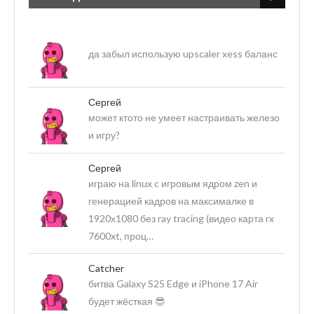
да забыл использую upscaler xess баланс
Сергей
может ктото не умеет настраивать железо
и игру?
Сергей
играю на linux c игровым ядром zen и
генерацией кадров на максималке в
1920х1080 без ray tracing (видео карта rx
7600xt, проц…
Catcher
битва Galaxy S25 Edge и iPhone 17 Air
будет жёсткая 😎