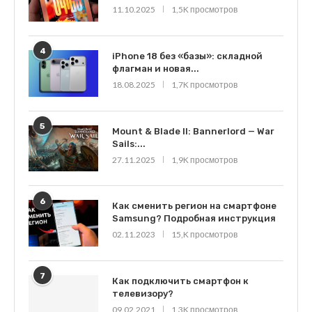
11.10.2025
1,5K просмотров
4
iPhone 18 без «базы»: складной
флагман и новая...
18.08.2025
1,7K просмотров
5
Mount & Blade II: Bannerlord — War
Sails:...
27.11.2025
1,9K просмотров
6
Как сменить регион на смартфоне
Samsung? Подробная инструкция
02.11.2023
15,K просмотров
7
Как подключить смартфон к
телевизору?
09.02.2021
1,3K просмотров