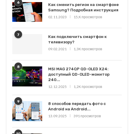
6
Как сменить регион на смартфоне
Samsung? Подробная инструкция
02.11.2023
15,K просмотров
7
Как подключить смартфон к
телевизору?
09.02.2021
1,3K просмотров
8
MSI MAG 274QP QD-OLED X24:
доступный QD-OLED-монитор
240...
12.12.2025
1,2K просмотров
9
8 способов передать фото с
Android на Android...
13.09.2025
391 просмотров
10