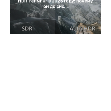
у
Rage bait: слово года 2025 и
зеркало нашей...