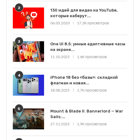
2
130 идей для видео на YouTube,
которые наберут...
06.03.2020
17,3K просмотров
3
One UI 8.5: умные адаптивные часы
на экране...
11.10.2025
1,6K просмотров
4
iPhone 18 без «базы»: складной
флагман и новая...
18.08.2025
1,7K просмотров
5
Mount & Blade II: Bannerlord — War
Sails:...
27.11.2025
1,9K просмотров