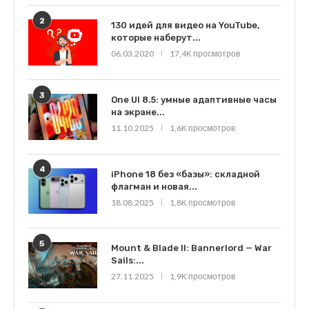
2
130 идей для видео на YouTube,
которые наберут...
06.03.2020
17,4K просмотров
3
One UI 8.5: умные адаптивные часы
на экране...
11.10.2025
1,6K просмотров
4
iPhone 18 без «базы»: складной
флагман и новая...
18.08.2025
1,8K просмотров
5
Mount & Blade II: Bannerlord — War
Sails:...
27.11.2025
1,9K просмотров