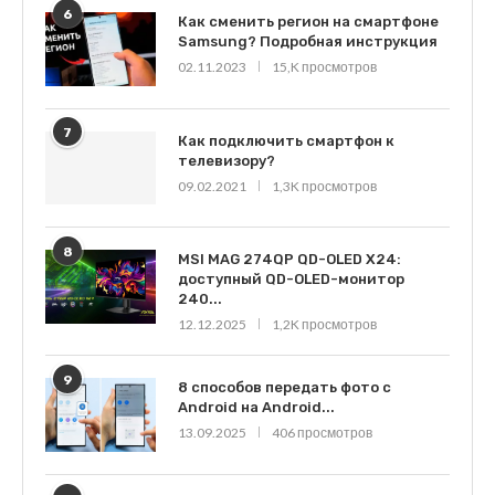
6
Как сменить регион на смартфоне
Samsung? Подробная инструкция
02.11.2023
15,K просмотров
7
Как подключить смартфон к
телевизору?
09.02.2021
1,3K просмотров
8
MSI MAG 274QP QD-OLED X24:
доступный QD-OLED-монитор
240...
12.12.2025
1,2K просмотров
9
8 способов передать фото с
Android на Android...
13.09.2025
406 просмотров