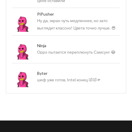
цене оставили
PiPusher
Ну да, экран чуть медленнее, но зато
выглядит классно! Цвета точно лучше. 😎
Ninja
Оppo пытается переплюнуть Самсунг 😂
Byter
шеф уже готов, Intel конец 🤣🤣🫵