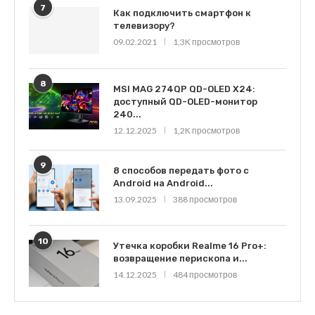
7
Как подключить смартфон к
телевизору?
09.02.2021
1,3K просмотров
8
MSI MAG 274QP QD-OLED X24:
доступный QD-OLED-монитор
240...
12.12.2025
1,2K просмотров
9
8 способов передать фото с
Android на Android...
13.09.2025
388 просмотров
10
Утечка коробки Realme 16 Pro+:
возвращение перископа и...
14.12.2025
484 просмотров