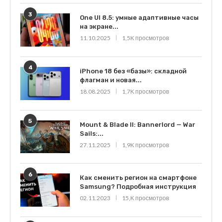
3
One UI 8.5: умные адаптивные часы
на экране...
11.10.2025
1,5K просмотров
4
iPhone 18 без «базы»: складной
флагман и новая...
18.08.2025
1,7K просмотров
5
Mount & Blade II: Bannerlord — War
Sails:...
27.11.2025
1,9K просмотров
6
Как сменить регион на смартфоне
Samsung? Подробная инструкция
02.11.2023
15,K просмотров