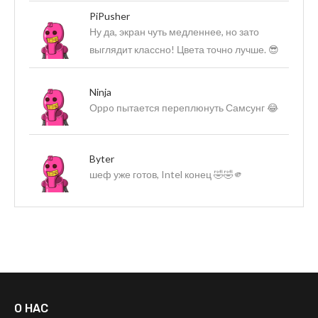
PiPusher
Ну да, экран чуть медленнее, но зато
выглядит классно! Цвета точно лучше. 😎
Ninja
Оppo пытается переплюнуть Самсунг 😂
Byter
шеф уже готов, Intel конец 🤣🤣🫵
О НАС