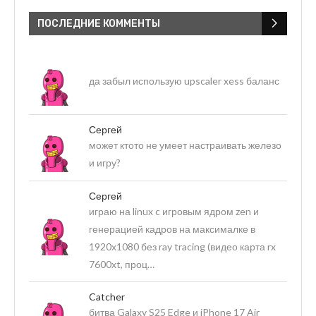
ПОСЛЕДНИЕ КОММЕНТЫ
да забыл использую upscaler xess баланс
Сергей
может ктото не умеет настраивать железо
и игру?
Сергей
играю на linux c игровым ядром zen и
генерацией кадров на максималке в
1920х1080 без ray tracing (видео карта rx
7600xt, проц…
Catcher
битва Galaxy S25 Edge и iPhone 17 Air