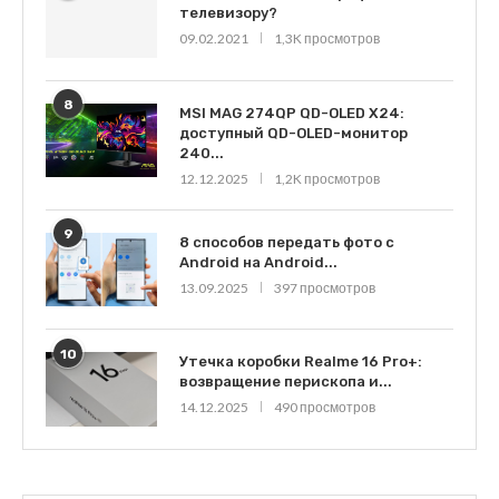
телевизору?
09.02.2021
1,3K просмотров
8
MSI MAG 274QP QD-OLED X24:
доступный QD-OLED-монитор
240...
12.12.2025
1,2K просмотров
9
8 способов передать фото с
Android на Android...
13.09.2025
397 просмотров
10
Утечка коробки Realme 16 Pro+:
возвращение перископа и...
14.12.2025
490 просмотров