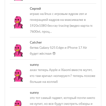
Сергей
играю на linux c игровым ядром zen и
генерацией кадров на максималке в
1920х1080 без ray tracing (видео карта rx
7600xt, проц…
Catcher
битва Galaxy S25 Edge и iPhone 17 Air
будет жёсткая 😎
sunny
ахах теперь Apple и Xiaomi вместе мутят,
кто там кричал «копируют»? теперь похоже
больше на коллаб
sunny
это тот самый гаджет, который почти никто
не купит, но все будут смотреть обзоры и