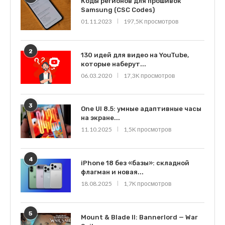
Коды регионов для прошивок
Samsung (CSC Codes)
01.11.2023
197,5K просмотров
2
130 идей для видео на YouTube,
которые наберут...
06.03.2020
17,3K просмотров
3
One UI 8.5: умные адаптивные часы
на экране...
11.10.2025
1,5K просмотров
4
iPhone 18 без «базы»: складной
флагман и новая...
18.08.2025
1,7K просмотров
5
Mount & Blade II: Bannerlord — War