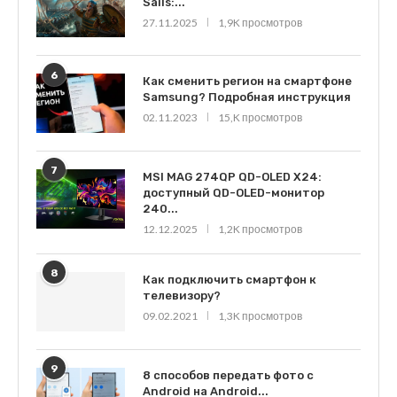
Sails:...
27.11.2025
1,9K просмотров
6
Как сменить регион на смартфоне
Samsung? Подробная инструкция
02.11.2023
15,K просмотров
7
MSI MAG 274QP QD-OLED X24:
доступный QD-OLED-монитор
240...
12.12.2025
1,2K просмотров
8
Как подключить смартфон к
телевизору?
09.02.2021
1,3K просмотров
9
8 способов передать фото с
Android на Android...