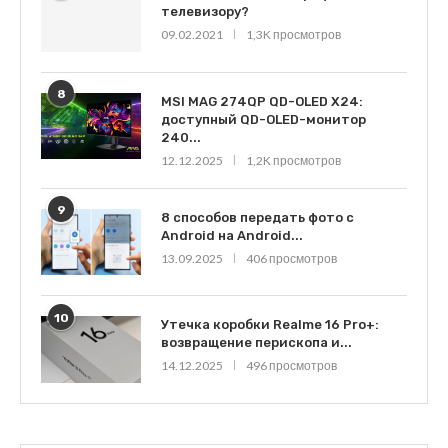
телевизору?
09.02.2021
1,3K просмотров
8
MSI MAG 274QP QD-OLED X24:
доступный QD-OLED-монитор
240...
12.12.2025
1,2K просмотров
9
8 способов передать фото с
Android на Android...
13.09.2025
406 просмотров
10
Утечка коробки Realme 16 Pro+:
возвращение перископа и...
14.12.2025
496 просмотров