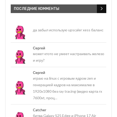
ПОСЛЕДНИЕ КОММЕНТЫ
да забыл использую upscaler xess баланс
Сергей
может ктото не умеет настраивать железо
и игру?
Сергей
играю на linux c игровым ядром zen и
генерацией кадров на максималке в
1920х1080 без ray tracing (видео карта rx
7600xt, проц…
Catcher
битва Galaxy S25 Edge и iPhone 17 Air