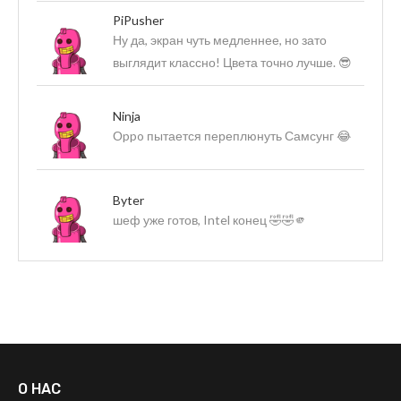
PiPusher
Ну да, экран чуть медленнее, но зато
выглядит классно! Цвета точно лучше. 😎
Ninja
Оppo пытается переплюнуть Самсунг 😂
Byter
шеф уже готов, Intel конец 🤣🤣🫵
О НАС