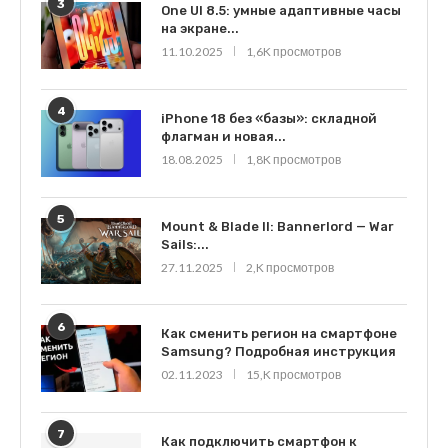
3
One UI 8.5: умные адаптивные часы
на экране...
11.10.2025
1,6K просмотров
4
iPhone 18 без «базы»: складной
флагман и новая...
18.08.2025
1,8K просмотров
5
Mount & Blade II: Bannerlord — War
Sails:...
27.11.2025
2,K просмотров
6
Как сменить регион на смартфоне
Samsung? Подробная инструкция
02.11.2023
15,K просмотров
7
Как подключить смартфон к