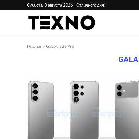
Суббота, 8 августа 2026 - Отличного дня!
Главная
»
Galaxy S26 Pro
GALA
25
Phone Awards 2025:
Стала 
лучшие смартфоны года
н