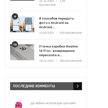
12.12.2025
1,2K
просмотров
9
8 способов передать
фото с Android на
Android...
13.09.2025
392 просмотров
10
Утечка коробки Realme
16 Pro+: возвращение
перископа и...
14.12.2025
486 просмотров
ПОСЛЕДНИЕ КОММЕНТЫ
да забыл использую upscaler