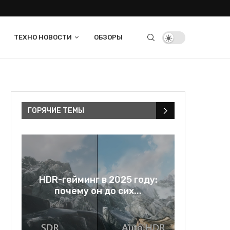
ТЕХНО НОВОСТИ
ОБЗОРЫ
ГОРЯЧИЕ ТЕМЫ
в
HDR-гейминг в 2025 году:
Rage bai
..
почему он до сих...
и зе