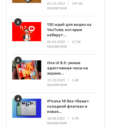
01.11.2023
197,6K
просмотров
2
130 идей для видео на
YouTube, которые
наберут...
06.03.2020
17,3K
просмотров
3
One UI 8.5: умные
адаптивные часы на
экране...
11.10.2025
1,6K
просмотров
4
iPhone 18 без «базы»:
складной флагман и
новая...
18.08.2025
1,7K
просмотров