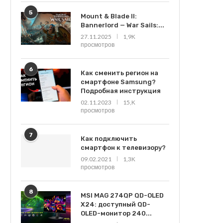
5
Mount & Blade II:
Bannerlord — War Sails:...
27.11.2025
1,9K
просмотров
6
Как сменить регион на
смартфоне Samsung?
Подробная инструкция
02.11.2023
15,K
просмотров
7
Как подключить
смартфон к телевизору?
09.02.2021
1,3K
просмотров
8
MSI MAG 274QP QD-OLED
X24: доступный QD-
OLED-монитор 240...