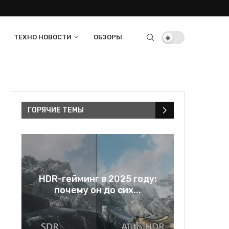
ТЕХНО НОВОСТИ
ОБЗОРЫ
ГОРЯЧИЕ ТЕМЫ
в
HDR-гейминг в 2025 году:
Rage bai
..
почему он до сих...
и зе