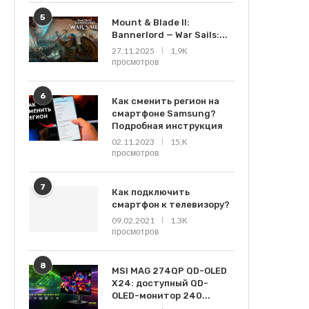
5
Mount & Blade II:
Bannerlord — War Sails:...
27.11.2025
1,9K
просмотров
6
Как сменить регион на
смартфоне Samsung?
Подробная инструкция
02.11.2023
15,K
просмотров
7
Как подключить
смартфон к телевизору?
09.02.2021
1,3K
просмотров
8
MSI MAG 274QP QD-OLED
X24: доступный QD-
OLED-монитор 240...