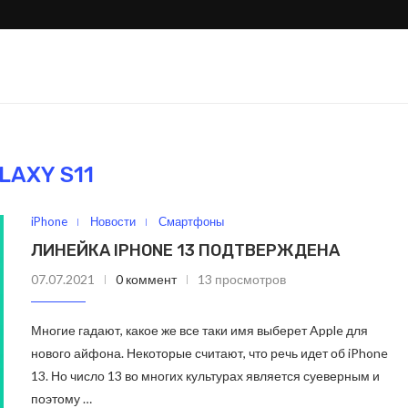
LAXY S11
iPhone
Новости
Смартфоны
ЛИНЕЙКА IPHONE 13 ПОДТВЕРЖДЕНА
07.07.2021
0 коммент
13 просмотров
ли Samsung тихо
Galaxy S26 Ultra проти
Многие гадают, какое же все таки имя выберет Apple для
овой Apple?
S25 Ultra: где настоящие.
нового айфона. Некоторые считают, что речь идет об iPhone
13. Но число 13 во многих культурах является суеверным и
поэтому …