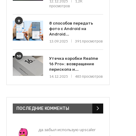
12.12.2025
1,2K
просмотров
9
8 способов передать
фото с Android на
Android...
13.09.2025
391 просмотров
10
Утечка коробки Realme
16 Pro+: возвращение
перископа и...
14.12.2025
485 просмотров
ПОСЛЕДНИЕ КОММЕНТЫ
да забыл использую upscaler