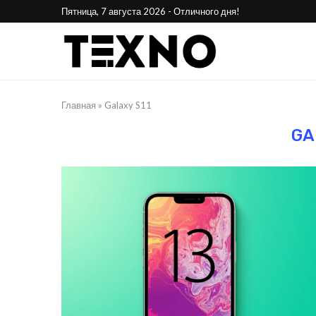
Пятница, 7 августа 2026 - Отличного дня!
Главная
»
Galaxy S11
GA
25
Phone Awards 2025:
Стала 
лучшие смартфоны года
н