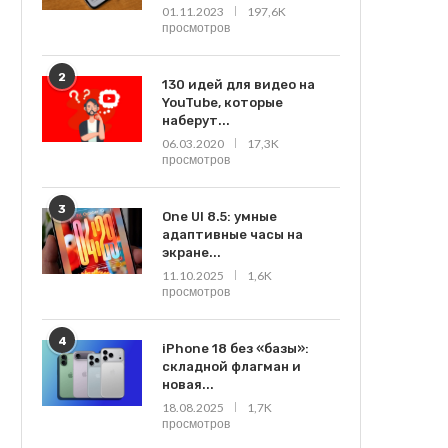
01.11.2023
197,6K
просмотров
2
130 идей для видео на
YouTube, которые
наберут...
06.03.2020
17,3K
просмотров
3
One UI 8.5: умные
адаптивные часы на
экране...
11.10.2025
1,6K
просмотров
4
iPhone 18 без «базы»:
складной флагман и
новая...
18.08.2025
1,7K
просмотров