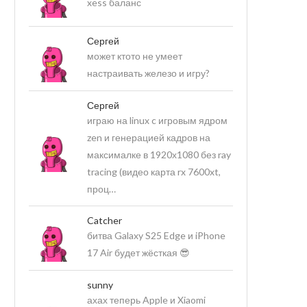
xess баланс
Сергей
может ктото не умеет
настраивать железо и игру?
Сергей
играю на linux c игровым ядром
zen и генерацией кадров на
максималке в 1920х1080 без ray
tracing (видео карта rx 7600xt,
проц…
Catcher
битва Galaxy S25 Edge и iPhone
17 Air будет жёсткая 😎
sunny
ахах теперь Apple и Xiaomi