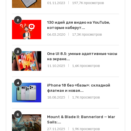
01.11.2023
197,7K просмотров
2
130 идей для видео на YouTube,
которые наберут...
06.03.2020
17,3K просмотров
3
One UI 8.5: умные адаптивные часы
на экране...
11.10.2025
1,6K просмотров
4
iPhone 18 без «базы»: складной
флагман и новая...
18.08.2025
1,7K просмотров
5
Mount & Blade II: Bannerlord — War
Sails:...
27.11.2025
1,9K просмотров