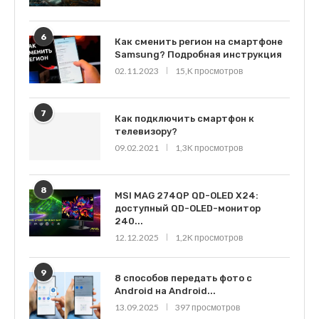
6
Как сменить регион на смартфоне
Samsung? Подробная инструкция
02.11.2023
15,K просмотров
7
Как подключить смартфон к
телевизору?
09.02.2021
1,3K просмотров
8
MSI MAG 274QP QD-OLED X24:
доступный QD-OLED-монитор
240...
12.12.2025
1,2K просмотров
9
8 способов передать фото с
Android на Android...
13.09.2025
397 просмотров