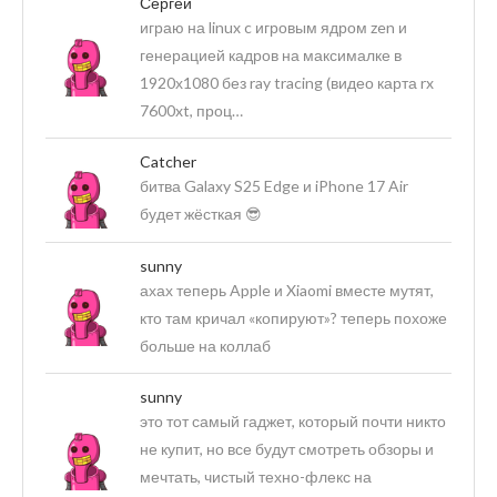
Сергей
играю на linux c игровым ядром zen и
генерацией кадров на максималке в
1920х1080 без ray tracing (видео карта rx
7600xt, проц…
Catcher
битва Galaxy S25 Edge и iPhone 17 Air
будет жёсткая 😎
sunny
ахах теперь Apple и Xiaomi вместе мутят,
кто там кричал «копируют»? теперь похоже
больше на коллаб
sunny
это тот самый гаджет, который почти никто
не купит, но все будут смотреть обзоры и
мечтать, чистый техно-флекс на